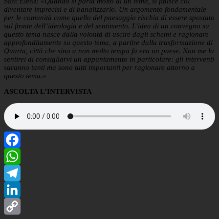
Sant’Elena:
«Quando si parla molto di un tema, si finisce col
diventare imprecisi e di banalizzarlo. Un argomento fondamentale
per le comunità come quello del paesaggio rischia di essere spostato
sul fronte dell’ideologia e del sentimento. L’idea di un convegno su
questo tema nasce dalla volontà di uscire dagli schemi e ragionare
approfonditamente su questo tema, a partire dalla trasformazione di
Quartu, città che sino a non molto tempo fa era un paese. Non me la
sentirei di consigliarvi un appuntamento in particolare: gli interventi
saranno tanti ma sono tutti importanti per ragionare attorno a
questo tema.»
ASCOLTA L’INTERVISTA
Facebook
WhatsApp
Telegram
LinkedIn