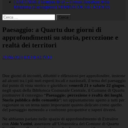
[ 23/07/2026 ]
Tempus de oi – Fainas: Jonathan della
Marianna (Escalaplano)
TEMPUS DE OI - FAINAS
Ricerca
per:
Paesaggio: a Quartu due giorni di
approfondimenti su storia, percezione e
realtà dei territori
21/06/2024
EXTRALIVE!
Due giorni di incontri, dibattiti e riflessioni per approfondire, insieme
ad alcuni tra i più noti esperti locali e nazionali, il tema del paesaggio
dal punto di vista storico e giuridico:
venerdì 21 e sabato 22 giugno
,
negli spazi della Biblioteca Comunale Centrale, il Comune di Quartu
promuove il convegno “
Paesaggio: percezione e realtà dei luoghi.
Storia pubblica delle comunità
“: un appuntamento aperto a tutti per
ragionare su un tema tanto importante quanto delicato come quello
del paesaggio mettendo a confronto prospettive e saperi diversi.
Ne abbiamo parlato nello spazio di approfondimento di Extralive
con
Aldo Vanini
, assessore all’Urbanistica del Comune di Quartu