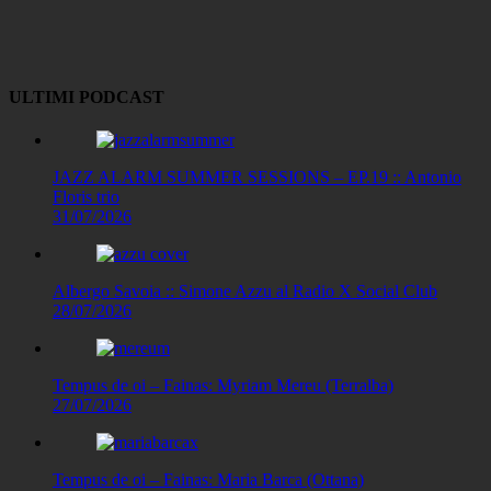
Copy
Link
ULTIMI PODCAST
JAZZ ALARM SUMMER SESSIONS – EP.19 :: Antonio
Floris trio
31/07/2026
Albergo Savoia :: Simone Azzu al Radio X Social Club
28/07/2026
Tempus de oi – Fainas: Myriam Mereu (Terralba)
27/07/2026
Tempus de oi – Fainas: Maria Barca (Ottana)