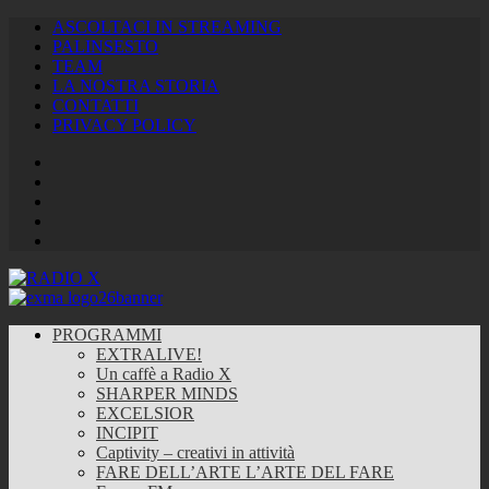
ASCOLTACI IN STREAMING
PALINSESTO
TEAM
LA NOSTRA STORIA
CONTATTI
PRIVACY POLICY
Facebook
Twitter
Instagram
Youtube
RSS
Feed
PROGRAMMI
EXTRALIVE!
Un caffè a Radio X
SHARPER MINDS
EXCELSIOR
INCIPIT
Captivity – creativi in attività
FARE DELL’ARTE L’ARTE DEL FARE