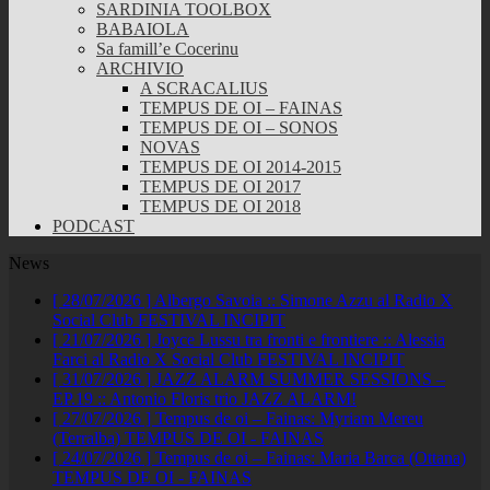
SARDINIA TOOLBOX
BABAIOLA
Sa famill’e Cocerinu
ARCHIVIO
A SCRACALIUS
TEMPUS DE OI – FAINAS
TEMPUS DE OI – SONOS
NOVAS
TEMPUS DE OI 2014-2015
TEMPUS DE OI 2017
TEMPUS DE OI 2018
PODCAST
News
[ 28/07/2026 ]
Albergo Savoia :: Simone Azzu al Radio X
Social Club
FESTIVAL INCIPIT
[ 21/07/2026 ]
Joyce Lussu tra fronti e frontiere :: Alessia
Farci al Radio X Social Club
FESTIVAL INCIPIT
[ 31/07/2026 ]
JAZZ ALARM SUMMER SESSIONS –
EP.19 :: Antonio Floris trio
JAZZ ALARM!
[ 27/07/2026 ]
Tempus de oi – Fainas: Myriam Mereu
(Terralba)
TEMPUS DE OI - FAINAS
[ 24/07/2026 ]
Tempus de oi – Fainas: Maria Barca (Ottana)
TEMPUS DE OI - FAINAS