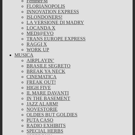
FemmeFM
FLORIANOPOLIS
INNOVATION EXPRESS
ISLONDONERS!
LA VERSIONE DI MADRY
LOCANDA X
MEDI@EVO
TRANS EUROPE EXPRESS
RAGGI X
WORK UP
MUSICA
AIRPLAYIN’
BRASILE SEGRETO
BREAK YA NECK
CINEMATICA
FREAK OUT!
HIGH FIVE
IL MARE DAVANTI
IN THE BASEMENT
JAZZ ALARM!
NOVESTORIE
OLDIES BUT GOLDIES
PUTA CASO
RADIO EXHIBITS
SPECIAL HERBS