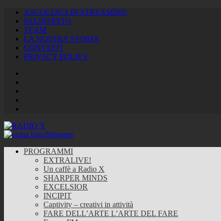
ASCOLTACI IN STREAMING
PALINSESTO
TEAM
LA NOSTRA STORIA
CONTATTI
PRIVACY POLICY
Facebook
Twitter
Instagram
Youtube
RSS
Feed
PROGRAMMI
EXTRALIVE!
Un caffè a Radio X
SHARPER MINDS
EXCELSIOR
INCIPIT
Captivity – creativi in attività
FARE DELL’ARTE L’ARTE DEL FARE