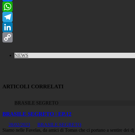
Facebook
WhatsApp
Telegram
LinkedIn
Copy
NEWS
Link
ARTICOLI CORRELATI
BRASILE SEGRETO
BRASILE SEGRETO | EP.12
28/02/2023
BRASILE SEGRETO
Siamo nelle Favelas, da amici di Tomas che ci portano a sentire dei 