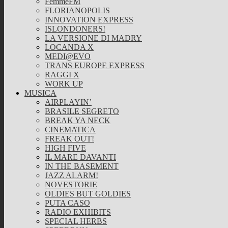
FemmeFM
FLORIANOPOLIS
INNOVATION EXPRESS
ISLONDONERS!
LA VERSIONE DI MADRY
LOCANDA X
MEDI@EVO
TRANS EUROPE EXPRESS
RAGGI X
WORK UP
MUSICA
AIRPLAYIN’
BRASILE SEGRETO
BREAK YA NECK
CINEMATICA
FREAK OUT!
HIGH FIVE
IL MARE DAVANTI
IN THE BASEMENT
JAZZ ALARM!
NOVESTORIE
OLDIES BUT GOLDIES
PUTA CASO
RADIO EXHIBITS
SPECIAL HERBS