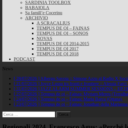
SARDINIA TOOLBOX
BABAIOLA
Sa famill’e Cocerinu
ARCHIVIO
A SCRACALIUS
TEMPUS DE OI – FAINAS
TEMPUS DE OI – SONOS
NOVAS
TEMPUS DE OI 2014-2015
TEMPUS DE OI 2017
TEMPUS DE OI 2018
PODCAST
News
[ 28/07/2026 ]
Albergo Savoia :: Simone Azzu al Radio X Soc
[ 21/07/2026 ]
Joyce Lussu tra fronti e frontiere :: Alessia Far
[ 31/07/2026 ]
JAZZ ALARM SUMMER SESSIONS – EP.19 :: A
[ 27/07/2026 ]
Tempus de oi – Fainas: Myriam Mereu (Terralb
[ 24/07/2026 ]
Tempus de oi – Fainas: Maria Barca (Ottana)
[ 23/07/2026 ]
Tempus de oi – Fainas: Jonathan della Marianna
Ricerca
per:
Regionali 2024, Francesco Agus: «Perché l