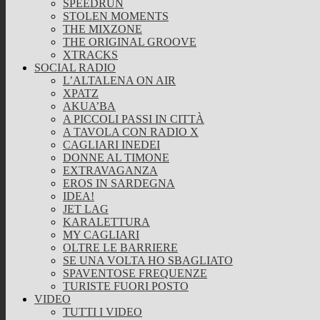
SPEEDRUN
STOLEN MOMENTS
THE MIXZONE
THE ORIGINAL GROOVE
XTRACKS
SOCIAL RADIO
L’ALTALENA ON AIR
XPATZ
AKUA’BA
A PICCOLI PASSI IN CITTÀ
A TAVOLA CON RADIO X
CAGLIARI INEDEI
DONNE AL TIMONE
EXTRAVAGANZA
EROS IN SARDEGNA
IDEA!
JET LAG
KARALETTURA
MY CAGLIARI
OLTRE LE BARRIERE
SE UNA VOLTA HO SBAGLIATO
SPAVENTOSE FREQUENZE
TURISTE FUORI POSTO
VIDEO
TUTTI I VIDEO