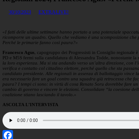
30/10/2023
EXTRALIVE!
«I fatti delle ultime settimane hanno portato a una potenziale spacca
ricomporre un quadro. Quello che vediamo è una scomposizione che pot
Perché le primarie fanno così paura?»
Francesco Agus
, capogruppo dei Progressisti in Consiglio regionale è i
PD e M5S fermi sulla candidatura di Alessandra Todde, nonostante la 
la loro esperienza. Ma si sta andando verso un’altra direzione, con l’
verifica e contatto col cittadino elettore, perché quello che sta passan
candidato presidente. Alle regionali in assenza di ballottaggio vince l
era necessario fare un goal contro una squadra già retrocessa che face
paura? I tempi ci sono: in virtù di cosa Renato Soru dovrebbe fare un 
cambio di governo e vincere le elezioni. Consolidare “la coesione della
coalizione stiano lasciando il tavolo
.
»
ASCOLTA L’INTERVISTA