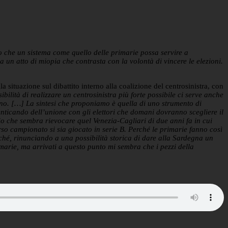
o che un sistema come quello delle primarie possa servire a
n atto di miopia che contrasta con la volontà di vincere le elezioni.
a situazione sul dibattito interno alla coalizione del centrosinistra, con
ibilità di realizzare un centrosinistra più forte possibile ci serve anche
i no. […] La sintesi che proponiamo è quella di uno strumento di
imenticando dell’unione con gli elettori che domani dovranno scegliere il
rio che sembra rievocare quel Venezia-Cagliari di due anni fa in cui
rso campionato si sia giocato in serie B. Perché le primarie fanno così
ché, rinunciando a una possibilità storica di dare alla Sardegna un
imarie, ma arrivati a questo punto mi sembra che i pezzi della