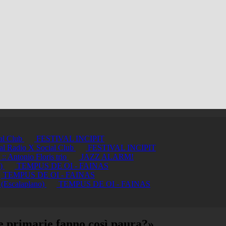
ial Club
FESTIVAL INCIPIT
ci al Radio X Social Club
FESTIVAL INCIPIT
ntonio Floris trio
JAZZ ALARM!
a)
TEMPUS DE OI - FAINAS
TEMPUS DE OI - FAINAS
 (Escalaplano)
TEMPUS DE OI - FAINAS
e primarie fanno così paura?»