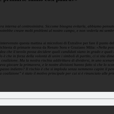
tura interna al centrosinistra. Siccome bisogna evitarla, abbiamo pensat
rebbe creare molti problemi al nostro campo, e non vederla mi sembra u
ntervenuto questa mattina ai microfoni di Extralive per fare il punto dell
richiesta di primarie mossa da Renato Soru e Graziano Milia:
«Nella poss
idea che il tavolo possa decidere quali candidati siano in grado e qual
do è che in forza della volontà di unire i simboli di partito, ci si stia d
a coalizione. Ma la nostra rischia addirittura di dividersi, in uno scena
va giocare la primavera, e le nostre divisioni hanno fatto sì che lo sco
passo indietro? Il rischio è che si imploda senza nemmeno capire il per
 coalizione” è stato il motivo principale per cui si è rinunciato alle pr