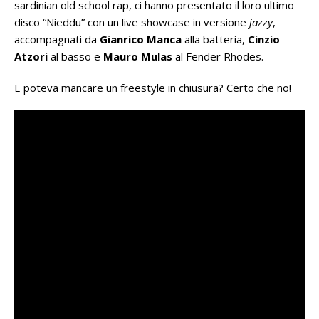
sardinian old school rap, ci hanno presentato il loro ultimo
disco “Nieddu” con un live showcase in versione
jazzy
,
accompagnati da
Gianrico Manca
alla batteria,
Cinzio
Atzori
al basso e
Mauro Mulas
al Fender Rhodes.
E poteva mancare un freestyle in chiusura? Certo che no!