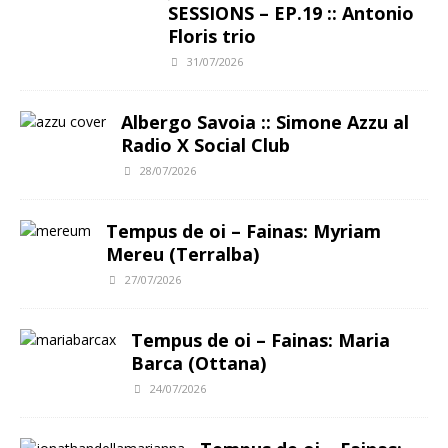
SESSIONS – EP.19 :: Antonio
k
p
m
n
k
Floris trio
31/07/2026
Albergo Savoia :: Simone Azzu al
Radio X Social Club
28/07/2026
Tempus de oi – Fainas: Myriam
Mereu (Terralba)
27/07/2026
Tempus de oi – Fainas: Maria
Barca (Ottana)
24/07/2026