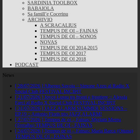
SARDINIA TOOLBOX
BABAIOLA
Sa famill’e Cocerinu
ARCHIVIO
A SCRACALIUS
TEMPUS DE OI – FAINAS
TEMPUS DE OI – SONOS
NOVAS
TEMPUS DE OI 2014-2015
TEMPUS DE OI 2017
TEMPUS DE OI 2018
PODCAST
News
[ 28/07/2026 ]
Albergo Savoia :: Simone Azzu al Radio X
Social Club
FESTIVAL INCIPIT
[ 21/07/2026 ]
Joyce Lussu tra fronti e frontiere :: Alessia
Farci al Radio X Social Club
FESTIVAL INCIPIT
[ 31/07/2026 ]
JAZZ ALARM SUMMER SESSIONS –
EP.19 :: Antonio Floris trio
JAZZ ALARM!
[ 27/07/2026 ]
Tempus de oi – Fainas: Myriam Mereu
(Terralba)
TEMPUS DE OI - FAINAS
[ 24/07/2026 ]
Tempus de oi – Fainas: Maria Barca (Ottana)
TEMPUS DE OI - FAINAS