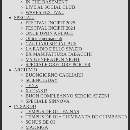
IN THE BASEMENT
LIVE AL SOCIAL CLUB
WAVES FESTIVAL
SPECIALI
FESTIVAL INCIPIT 2025
FESTIVAL INCIPIT 2024
ONCE UPON A PLACE
Officine permanenti
CAGLIARI SOCIAL BUS
LA RADIO DELLO SPAZIO
EX MANIFATTURA TABACCHI
MY GENERATION NIGHT
SPECIALE GREGORY PORTER
ARCHIVIO
BUONGIORNO CAGLIARI!
SCIENCE2DAY
TENX
X COAST!
BUON COMPLEANNO SERGIO ATZENI
SPECIALE SINNOVA
IN SARDU
TEMPUS DE OI – FAINAS
TEMPUS DE OI :: CHIMBANTA DE CHIMBANTA
SONUS DE OI
MADRIGA