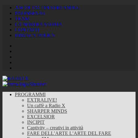
ASCOLTACI IN STREAMING
PALINSESTO
TEAM
LA NOSTRA STORIA
CONTATTI
PRIVACY POLICY
Facebook
Twitter
Instagram
Youtube
RSS
Feed
PROGRAMMI
EXTRALIVE!
Un caffè a Radio X
SHARPER MINDS
EXCELSIOR
INCIPIT
Captivity – creativi in attività
FARE DELL’ARTE L’ARTE DEL FARE