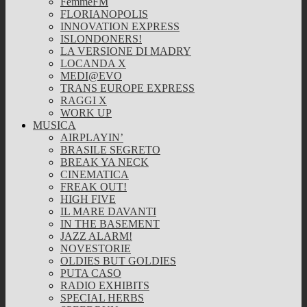
FemmeFM
FLORIANOPOLIS
INNOVATION EXPRESS
ISLONDONERS!
LA VERSIONE DI MADRY
LOCANDA X
MEDI@EVO
TRANS EUROPE EXPRESS
RAGGI X
WORK UP
MUSICA
AIRPLAYIN’
BRASILE SEGRETO
BREAK YA NECK
CINEMATICA
FREAK OUT!
HIGH FIVE
IL MARE DAVANTI
IN THE BASEMENT
JAZZ ALARM!
NOVESTORIE
OLDIES BUT GOLDIES
PUTA CASO
RADIO EXHIBITS
SPECIAL HERBS