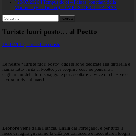
[ 23/07/2026 ]
Tempus de oi – Fainas: Jonathan della
Marianna (Escalaplano)
TEMPUS DE OI - FAINAS
Ricerca
per:
Turiste fuori posto… al Poetto
18/07/2017
Turiste fuori posto
Le nostre “Turiste fuori posto” oggi si sono dedicate alla tintarella e
hanno fatto visita al Poetto, per scoprire cosa ne pensano i
cagliaritani della loro spiaggia e per ascoltare la voce di chi vive e
lavora in riva al mare!
Leonòre
viene dalla Francia,
Carla
dal Portogallo, e per tutto il
mese di luglio gireranno la città per conoscere e raccontare i luoghi