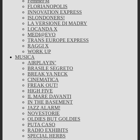
FemmeFM
FLORIANOPOLIS
INNOVATION EXPRESS
ISLONDONERS!
LA VERSIONE DI MADRY
LOCANDA X
MEDI@EVO
TRANS EUROPE EXPRESS
RAGGI X
WORK UP
MUSICA
AIRPLAYIN’
BRASILE SEGRETO
BREAK YA NECK
CINEMATICA
FREAK OUT!
HIGH FIVE
IL MARE DAVANTI
IN THE BASEMENT
JAZZ ALARM!
NOVESTORIE
OLDIES BUT GOLDIES
PUTA CASO
RADIO EXHIBITS
SPECIAL HERBS