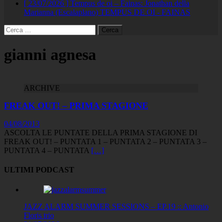
[ 23/07/2026 ]
Tempus de oi – Fainas: Jonathan della
Marianna (Escalaplano)
TEMPUS DE OI - FAINAS
Ricerca
per:
gianni agnesa
ARCHIVE
FREAK OUT! – PRIMA STAGIONE
04/08/2013
ASCOLTA LE PUNTATE DELLA PRIMA STAGIONE DI
FREAK OUT! – PUNTATA 1 – PUNTATA 2 – PUNTATA 3 –
PUNTATA 4 – PUNTATA
[…]
ULTIMI PODCAST
JAZZ ALARM SUMMER SESSIONS – EP.19 :: Antonio
Floris trio