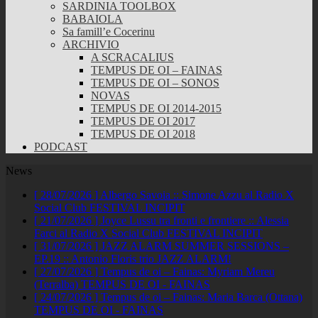
SARDINIA TOOLBOX
BABAIOLA
Sa famill’e Cocerinu
ARCHIVIO
A SCRACALIUS
TEMPUS DE OI – FAINAS
TEMPUS DE OI – SONOS
NOVAS
TEMPUS DE OI 2014-2015
TEMPUS DE OI 2017
TEMPUS DE OI 2018
PODCAST
News
[ 28/07/2026 ]
Albergo Savoia :: Simone Azzu al Radio X
Social Club
FESTIVAL INCIPIT
[ 21/07/2026 ]
Joyce Lussu tra fronti e frontiere :: Alessia
Farci al Radio X Social Club
FESTIVAL INCIPIT
[ 31/07/2026 ]
JAZZ ALARM SUMMER SESSIONS –
EP.19 :: Antonio Floris trio
JAZZ ALARM!
[ 27/07/2026 ]
Tempus de oi – Fainas: Myriam Mereu
(Terralba)
TEMPUS DE OI - FAINAS
[ 24/07/2026 ]
Tempus de oi – Fainas: Maria Barca (Ottana)
TEMPUS DE OI - FAINAS