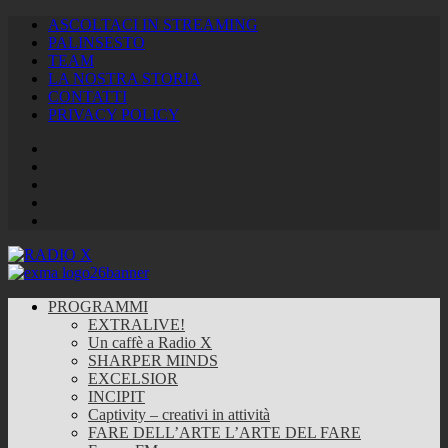
ASCOLTACI IN STREAMING
PALINSESTO
TEAM
LA NOSTRA STORIA
CONTATTI
PRIVACY POLICY
Facebook
Twitter
Instagram
Youtube
RSS
Feed
PROGRAMMI
EXTRALIVE!
Un caffè a Radio X
SHARPER MINDS
EXCELSIOR
INCIPIT
Captivity – creativi in attività
FARE DELL’ARTE L’ARTE DEL FARE