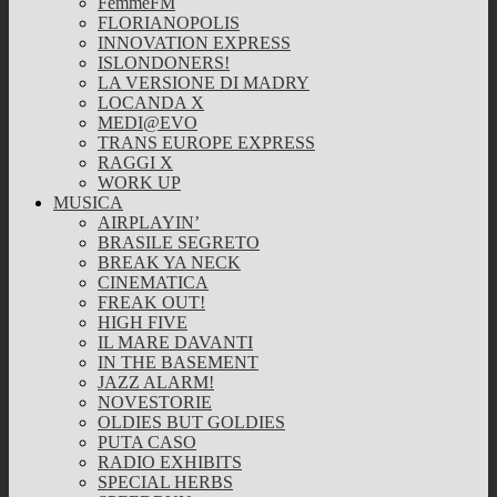
FemmeFM
FLORIANOPOLIS
INNOVATION EXPRESS
ISLONDONERS!
LA VERSIONE DI MADRY
LOCANDA X
MEDI@EVO
TRANS EUROPE EXPRESS
RAGGI X
WORK UP
MUSICA
AIRPLAYIN’
BRASILE SEGRETO
BREAK YA NECK
CINEMATICA
FREAK OUT!
HIGH FIVE
IL MARE DAVANTI
IN THE BASEMENT
JAZZ ALARM!
NOVESTORIE
OLDIES BUT GOLDIES
PUTA CASO
RADIO EXHIBITS
SPECIAL HERBS