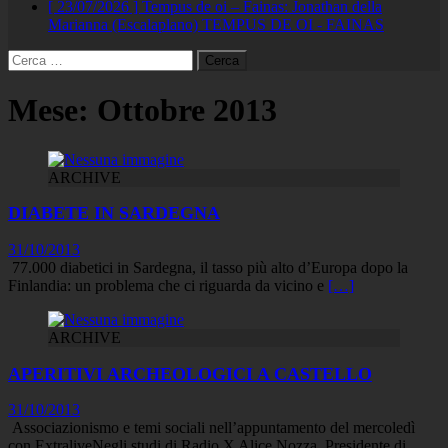
[ 23/07/2026 ]
Tempus de oi – Fainas: Jonathan della
Marianna (Escalaplano)
TEMPUS DE OI - FAINAS
Ricerca
per:
Mese:
Ottobre 2013
ARCHIVE
DIABETE IN SARDEGNA
31/10/2013
77.000 diabetici in Sardegna, il tasso più alto d’Europa dopo la
Finlandia: un problema che ci riguarda da vicino e
[…]
ARCHIVE
APERITIVI ARCHEOLOGICI A CASTELLO
31/10/2013
Associazionismo e temi sociali nell’appuntamento del mercoledì
con ExtraliveNegli studi di Radio X Alice Nozza, Presidente di