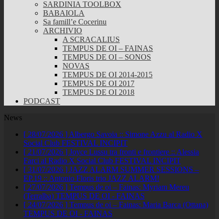
SARDINIA TOOLBOX
BABAIOLA
Sa famill’e Cocerinu
ARCHIVIO
A SCRACALIUS
TEMPUS DE OI – FAINAS
TEMPUS DE OI – SONOS
NOVAS
TEMPUS DE OI 2014-2015
TEMPUS DE OI 2017
TEMPUS DE OI 2018
PODCAST
News
[ 28/07/2026 ]
Albergo Savoia :: Simone Azzu al Radio X
Social Club
FESTIVAL INCIPIT
[ 21/07/2026 ]
Joyce Lussu tra fronti e frontiere :: Alessia
Farci al Radio X Social Club
FESTIVAL INCIPIT
[ 31/07/2026 ]
JAZZ ALARM SUMMER SESSIONS –
EP.19 :: Antonio Floris trio
JAZZ ALARM!
[ 27/07/2026 ]
Tempus de oi – Fainas: Myriam Mereu
(Terralba)
TEMPUS DE OI - FAINAS
[ 24/07/2026 ]
Tempus de oi – Fainas: Maria Barca (Ottana)
TEMPUS DE OI - FAINAS