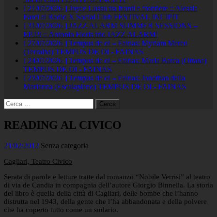
[ 21/07/2026 ]
Joyce Lussu tra fronti e frontiere :: Alessia
Farci al Radio X Social Club
FESTIVAL INCIPIT
[ 31/07/2026 ]
JAZZ ALARM SUMMER SESSIONS –
EP.19 :: Antonio Floris trio
JAZZ ALARM!
[ 27/07/2026 ]
Tempus de oi – Fainas: Myriam Mereu
(Terralba)
TEMPUS DE OI - FAINAS
[ 24/07/2026 ]
Tempus de oi – Fainas: Maria Barca (Ottana)
TEMPUS DE OI - FAINAS
[ 23/07/2026 ]
Tempus de oi – Fainas: Jonathan della
Marianna (Escalaplano)
TEMPUS DE OI - FAINAS
Ricerca
per:
READING AL CIVICO
21/02/2012
Senza categoria
Cagliari, Teatro Civico
Serata di parole e letture tratte dal romanzo “Nobile Verrisi” al teatro
di via de Candia in compagnia dell’autore Giorgio Binnella. La storia
del libro è quella della città di Cagliari, delle bombe che l’hanno
distrutta nel 1943, della gente che l’ha abbandonata e della polvere
che ha coperto tutto come un sudario.