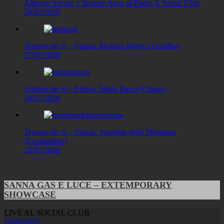
Albergo Savoia :: Simone Azzu al Radio X Social Club
28/07/2026
Tempus de oi – Fainas: Myriam Mereu (Terralba)
27/07/2026
Tempus de oi – Fainas: Maria Barca (Ottana)
24/07/2026
Tempus de oi – Fainas: Jonathan della Marianna
(Escalaplano)
23/07/2026
SANNA GAS E LUCE – EXTEMPORARY
SHOWCASE
LIVE AL SOCIAL CLUB
16/09/2025