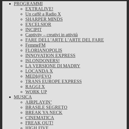
PROGRAMMI
EXTRALIVE!
Un caffè a Radio X
SHARPER MINDS
EXCELSIOR
INCIPIT
Captivity – creativi in attività
FARE DELL’ARTE L’ARTE DEL FARE
FemmeFM
FLORIANOPOLIS
INNOVATION EXPRESS
ISLONDONERS!
LA VERSIONE DI MADRY
LOCANDA X
MEDI@EVO
TRANS EUROPE EXPRESS
RAGGI X
WORK UP
MUSICA
AIRPLAYIN’
BRASILE SEGRETO
BREAK YA NECK
CINEMATICA
FREAK OUT!
HIGH FIVE