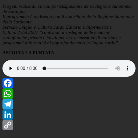
Progetu realizadu cun sa partetzipatzione de sa Regione Autònoma
de Sardigna
Il programma è realizzato con il contributo della Regione Autonoma
della Sardegna
Servizio Lingua e Cultura Sarda Editoria e Informazione
L. R. n. 2 del 2007 “contributi a sostegno delle emittenti
radiofoniche private e locali per la trasmissione di notiziari e
programmi informativi di approfondimento in lingua sarda”
ASCOLTA LA PUNTATA
Facebook
WhatsApp
Telegram
LinkedIn
Copy