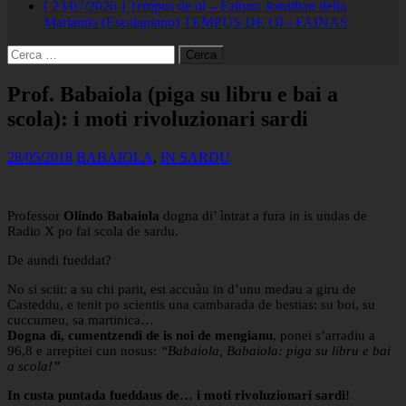
[ 23/07/2026 ]
Tempus de oi – Fainas: Jonathan della
Marianna (Escalaplano)
TEMPUS DE OI - FAINAS
Ricerca
per:
Prof. Babaiola (piga su libru e bai a
scola): i moti rivoluzionari sardi
28/05/2018
BABAIOLA
,
IN SARDU
Professor
Olindo Babaiola
dogna di’ ìntrat a fura in is undas de
Radio X po fai scola de sardu.
De aundi fueddat?
No si sciit: a su chi parit, est accuàu in d’unu medau a giru de
Casteddu, e tenit po scientis una cambarada de bestias: su boi, su
cuccumeu, sa martinica…
Dogna dì, cumentzendi de is noi de mengianu
, ponei s’arradiu a
96,8 e arrepitei cun nosus:
“Babaiola, Babaiola: piga su libru e bai
a scola!”
In custa puntada fueddaus de… i moti rivoluzionari sardi!