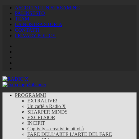
ASCOLTACI IN STREAMING
PALINSESTO
TEAM
LA NOSTRA STORIA
CONTATTI
PRIVACY POLICY
Facebook
Twitter
Instagram
Youtube
RSS
Feed
PROGRAMMI
EXTRALIVE!
Un caffè a Radio X
SHARPER MINDS
EXCELSIOR
INCIPIT
Captivity – creativi in attività
FARE DELL’ARTE L’ARTE DEL FARE