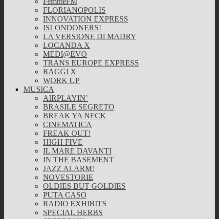
FemmeFM
FLORIANOPOLIS
INNOVATION EXPRESS
ISLONDONERS!
LA VERSIONE DI MADRY
LOCANDA X
MEDI@EVO
TRANS EUROPE EXPRESS
RAGGI X
WORK UP
MUSICA
AIRPLAYIN’
BRASILE SEGRETO
BREAK YA NECK
CINEMATICA
FREAK OUT!
HIGH FIVE
IL MARE DAVANTI
IN THE BASEMENT
JAZZ ALARM!
NOVESTORIE
OLDIES BUT GOLDIES
PUTA CASO
RADIO EXHIBITS
SPECIAL HERBS