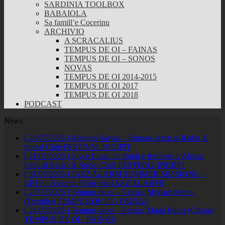
SARDINIA TOOLBOX
BABAIOLA
Sa famill’e Cocerinu
ARCHIVIO
A SCRACALIUS
TEMPUS DE OI – FAINAS
TEMPUS DE OI – SONOS
NOVAS
TEMPUS DE OI 2014-2015
TEMPUS DE OI 2017
TEMPUS DE OI 2018
PODCAST
News
[ 28/07/2026 ]
Albergo Savoia :: Simone Azzu al Radio X
Social Club
FESTIVAL INCIPIT
[ 21/07/2026 ]
Joyce Lussu tra fronti e frontiere :: Alessia
Farci al Radio X Social Club
FESTIVAL INCIPIT
[ 31/07/2026 ]
JAZZ ALARM SUMMER SESSIONS –
EP.19 :: Antonio Floris trio
JAZZ ALARM!
[ 27/07/2026 ]
Tempus de oi – Fainas: Myriam Mereu
(Terralba)
TEMPUS DE OI - FAINAS
[ 24/07/2026 ]
Tempus de oi – Fainas: Maria Barca (Ottana)
TEMPUS DE OI - FAINAS