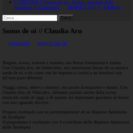
[ 23/07/2026 ]
Tempus de oi – Fainas: Jonathan della
Marianna (Escalaplano)
TEMPUS DE OI - FAINAS
Ricerca
per:
Sonus de oi // Claudia Aru
29/04/2021
SONUS DE OI
Biagius, sonus, scientis e maistas, ma finzas formazioni e studiu.
Cun Claudia Aru, de biddecidru, eus arrexionau finzas de sa musica
sarda de oi, e de cantu siat de importu a castiai a su benidori cun
dd’unu parri diferenti.
Viaggi, suoni, allievi e maestre, ma anche formazione e studio. Con
Claudia Aru, di Villacidro, abbiamo parlato anche della scena
musicale sarda di oggi, e di quanto sia importante guardare al futuro
con uno sguardo diverso.
Progetu realizadu cun sa partetzipatzione de sa Regione Autònoma
de Sardigna
Il programma è realizzato con il contributo della Regione Autonoma
della Sardegna