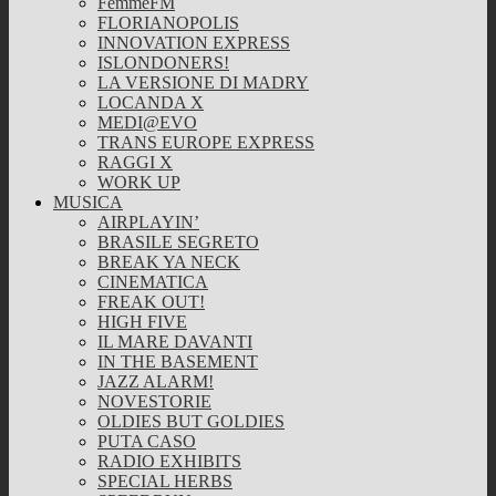
FemmeFM
FLORIANOPOLIS
INNOVATION EXPRESS
ISLONDONERS!
LA VERSIONE DI MADRY
LOCANDA X
MEDI@EVO
TRANS EUROPE EXPRESS
RAGGI X
WORK UP
MUSICA
AIRPLAYIN’
BRASILE SEGRETO
BREAK YA NECK
CINEMATICA
FREAK OUT!
HIGH FIVE
IL MARE DAVANTI
IN THE BASEMENT
JAZZ ALARM!
NOVESTORIE
OLDIES BUT GOLDIES
PUTA CASO
RADIO EXHIBITS
SPECIAL HERBS