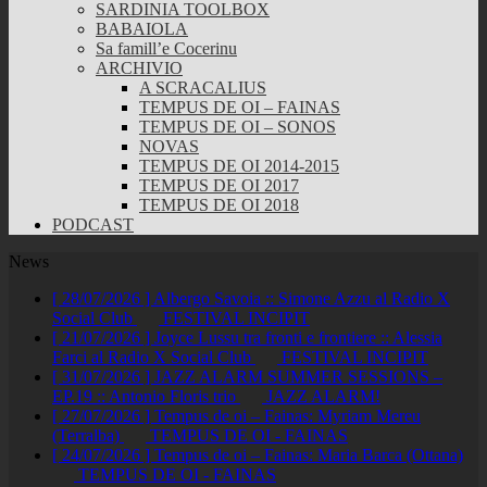
SARDINIA TOOLBOX
BABAIOLA
Sa famill’e Cocerinu
ARCHIVIO
A SCRACALIUS
TEMPUS DE OI – FAINAS
TEMPUS DE OI – SONOS
NOVAS
TEMPUS DE OI 2014-2015
TEMPUS DE OI 2017
TEMPUS DE OI 2018
PODCAST
News
[ 28/07/2026 ]
Albergo Savoia :: Simone Azzu al Radio X
Social Club
FESTIVAL INCIPIT
[ 21/07/2026 ]
Joyce Lussu tra fronti e frontiere :: Alessia
Farci al Radio X Social Club
FESTIVAL INCIPIT
[ 31/07/2026 ]
JAZZ ALARM SUMMER SESSIONS –
EP.19 :: Antonio Floris trio
JAZZ ALARM!
[ 27/07/2026 ]
Tempus de oi – Fainas: Myriam Mereu
(Terralba)
TEMPUS DE OI - FAINAS
[ 24/07/2026 ]
Tempus de oi – Fainas: Maria Barca (Ottana)
TEMPUS DE OI - FAINAS