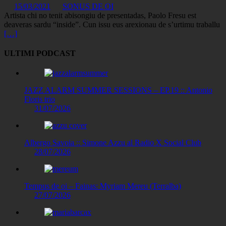
15/03/2021
SONUS DE OI
Artista chi no tenit abisongiu de presentadas, Paolo Fresu est
deaveras sardu “inside”. Cun issu eus arexionau de s’urtimu traballu
[…]
ULTIMI PODCAST
JAZZ ALARM SUMMER SESSIONS – EP.19 :: Antonio
Floris trio
31/07/2026
Albergo Savoia :: Simone Azzu al Radio X Social Club
28/07/2026
Tempus de oi – Fainas: Myriam Mereu (Terralba)
27/07/2026