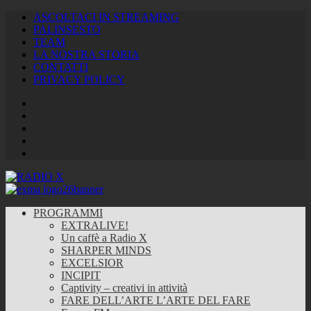
ASCOLTACI IN STREAMING
PALINSESTO
TEAM
LA NOSTRA STORIA
CONTATTI
PRIVACY POLICY
Facebook
Twitter
Instagram
Youtube
RSS
Feed
PROGRAMMI
EXTRALIVE!
Un caffè a Radio X
SHARPER MINDS
EXCELSIOR
INCIPIT
Captivity – creativi in attività
FARE DELL’ARTE L’ARTE DEL FARE