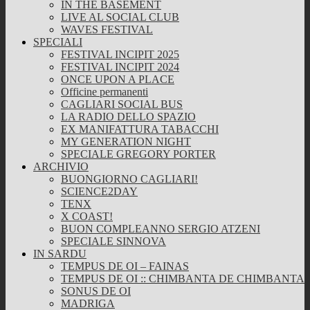
IN THE BASEMENT
LIVE AL SOCIAL CLUB
WAVES FESTIVAL
SPECIALI
FESTIVAL INCIPIT 2025
FESTIVAL INCIPIT 2024
ONCE UPON A PLACE
Officine permanenti
CAGLIARI SOCIAL BUS
LA RADIO DELLO SPAZIO
EX MANIFATTURA TABACCHI
MY GENERATION NIGHT
SPECIALE GREGORY PORTER
ARCHIVIO
BUONGIORNO CAGLIARI!
SCIENCE2DAY
TENX
X COAST!
BUON COMPLEANNO SERGIO ATZENI
SPECIALE SINNOVA
IN SARDU
TEMPUS DE OI – FAINAS
TEMPUS DE OI :: CHIMBANTA DE CHIMBANTA
SONUS DE OI
MADRIGA