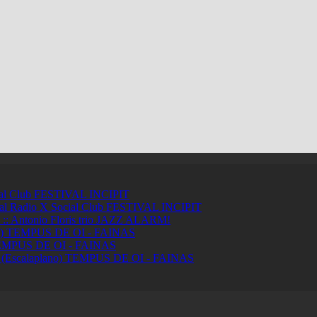
ial Club
FESTIVAL INCIPIT
ci al Radio X Social Club
FESTIVAL INCIPIT
ntonio Floris trio
JAZZ ALARM!
a)
TEMPUS DE OI - FAINAS
MPUS DE OI - FAINAS
 (Escalaplano)
TEMPUS DE OI - FAINAS