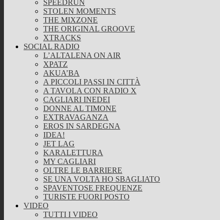
SPEEDRUN
STOLEN MOMENTS
THE MIXZONE
THE ORIGINAL GROOVE
XTRACKS
SOCIAL RADIO
L’ALTALENA ON AIR
XPATZ
AKUA’BA
A PICCOLI PASSI IN CITTÀ
A TAVOLA CON RADIO X
CAGLIARI INEDEI
DONNE AL TIMONE
EXTRAVAGANZA
EROS IN SARDEGNA
IDEA!
JET LAG
KARALETTURA
MY CAGLIARI
OLTRE LE BARRIERE
SE UNA VOLTA HO SBAGLIATO
SPAVENTOSE FREQUENZE
TURISTE FUORI POSTO
VIDEO
TUTTI I VIDEO