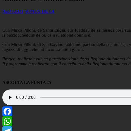
06/04/2021
SONUS DE OI
Cun Mirko Pilloni, de Santu Engiu, eus fueddau de sa musica cosa sua, 
is piccioccheddus de oi, ca issu atobiat donnìa di.
Con Mirko Pilloni, di San Gavino, abbiamo parlato della sua musica, ve
ragazzi di oggi, che lui incontra tutti i giorni.
Progetu realizadu cun sa partetzipatzione de sa Regione Autònoma d
Il programma è realizzato con il contributo della Regione Autonoma 
ASCOLTA LA PUNTATA
Facebook