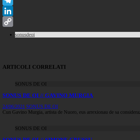
WhatsApp
Telegram
LinkedIn
Copy
sonusdeoi
Link
ARTICOLI CORRELATI
SONUS DE OI
SONUS DE OI // GAVINO MURGIA
24/06/2021
SONUS DE OI
Cun Gavino Murgia, artista de Nuoro, eus arrexionau de sa considerazio
SONUS DE OI
SONUS DE OI // SIMONE GRUSSU