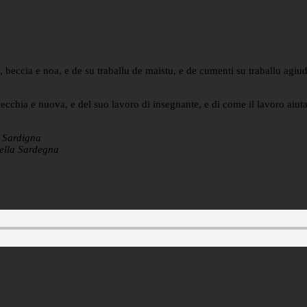
beccia e noa, e de su traballu de maistu, e de cumenti su traballu agiud
cchia e nuova, e del suo lavoro di insegnante, e di come il lavoro aiuta
e Sardigna
della Sardegna