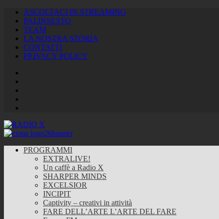
ASCOLTACI IN STREAMING
PALINSESTO
TEAM
LA NOSTRA STORIA
CONTATTI
PRIVACY POLICY
Facebook
Twitter
Instagram
Youtube
RSS
Feed
PROGRAMMI
EXTRALIVE!
Un caffè a Radio X
SHARPER MINDS
EXCELSIOR
INCIPIT
Captivity – creativi in attività
FARE DELL’ARTE L’ARTE DEL FARE