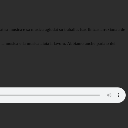
at sa musica e sa musica agiudat su traballu. Eus fintzas arrexionau de
 la musica e la musica aiuta il lavoro. Abbiamo anche parlato dei