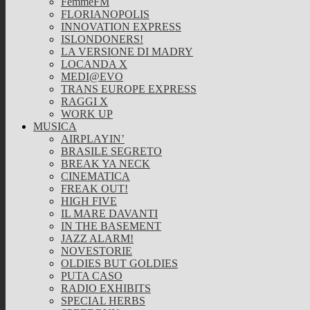
FemmeFM
FLORIANOPOLIS
INNOVATION EXPRESS
ISLONDONERS!
LA VERSIONE DI MADRY
LOCANDA X
MEDI@EVO
TRANS EUROPE EXPRESS
RAGGI X
WORK UP
MUSICA
AIRPLAYIN’
BRASILE SEGRETO
BREAK YA NECK
CINEMATICA
FREAK OUT!
HIGH FIVE
IL MARE DAVANTI
IN THE BASEMENT
JAZZ ALARM!
NOVESTORIE
OLDIES BUT GOLDIES
PUTA CASO
RADIO EXHIBITS
SPECIAL HERBS