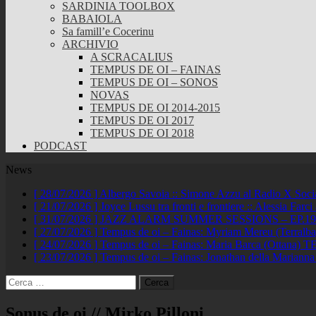
SARDINIA TOOLBOX
BABAIOLA
Sa famill’e Cocerinu
ARCHIVIO
A SCRACALIUS
TEMPUS DE OI – FAINAS
TEMPUS DE OI – SONOS
NOVAS
TEMPUS DE OI 2014-2015
TEMPUS DE OI 2017
TEMPUS DE OI 2018
PODCAST
News
[ 28/07/2026 ]
Albergo Savoia :: Simone Azzu al Radio X Soc
[ 21/07/2026 ]
Joyce Lussu tra fronti e frontiere :: Alessia Far
[ 31/07/2026 ]
JAZZ ALARM SUMMER SESSIONS – EP.19 :: A
[ 27/07/2026 ]
Tempus de oi – Fainas: Myriam Mereu (Terralb
[ 24/07/2026 ]
Tempus de oi – Fainas: Maria Barca (Ottana)
TE
[ 23/07/2026 ]
Tempus de oi – Fainas: Jonathan della Marianna
Ricerca
per:
Sonus de oi // Mirko Pilloni