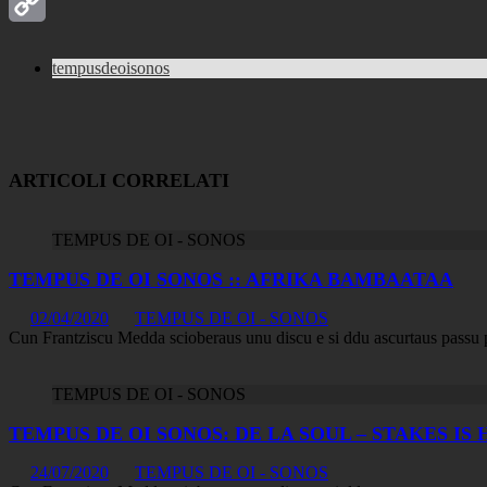
LinkedIn
Copy
tempusdeoisonos
Link
ARTICOLI CORRELATI
TEMPUS DE OI - SONOS
TEMPUS DE OI SONOS :: AFRIKA BAMBAATAA
02/04/2020
TEMPUS DE OI - SONOS
Cun Frantziscu Medda scioberaus unu discu e si ddu ascurtaus passu 
TEMPUS DE OI - SONOS
TEMPUS DE OI SONOS: DE LA SOUL – STAKES IS 
24/07/2020
TEMPUS DE OI - SONOS