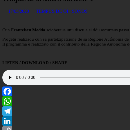
17/03/2020
TEMPUS DE OI - SONOS
Cun
Frantziscu Medda
scioberaus unu discu e si ddu ascurtaus passu
Progetu realizadu cun sa partetzipatzione de sa Regione Autònoma de
Il programma è realizzato con il contributo della Regione Autonoma d
LISTEN / DOWNLOAD / SHARE
Facebook
WhatsApp
Telegram