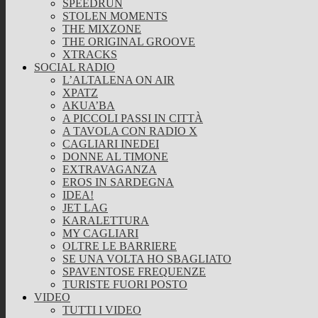
SPEEDRUN
STOLEN MOMENTS
THE MIXZONE
THE ORIGINAL GROOVE
XTRACKS
SOCIAL RADIO
L’ALTALENA ON AIR
XPATZ
AKUA’BA
A PICCOLI PASSI IN CITTÀ
A TAVOLA CON RADIO X
CAGLIARI INEDEI
DONNE AL TIMONE
EXTRAVAGANZA
EROS IN SARDEGNA
IDEA!
JET LAG
KARALETTURA
MY CAGLIARI
OLTRE LE BARRIERE
SE UNA VOLTA HO SBAGLIATO
SPAVENTOSE FREQUENZE
TURISTE FUORI POSTO
VIDEO
TUTTI I VIDEO