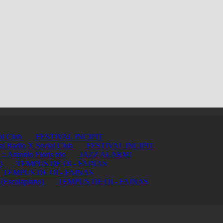
ial Club
FESTIVAL INCIPIT
ci al Radio X Social Club
FESTIVAL INCIPIT
ntonio Floris trio
JAZZ ALARM!
a)
TEMPUS DE OI - FAINAS
TEMPUS DE OI - FAINAS
 (Escalaplano)
TEMPUS DE OI - FAINAS