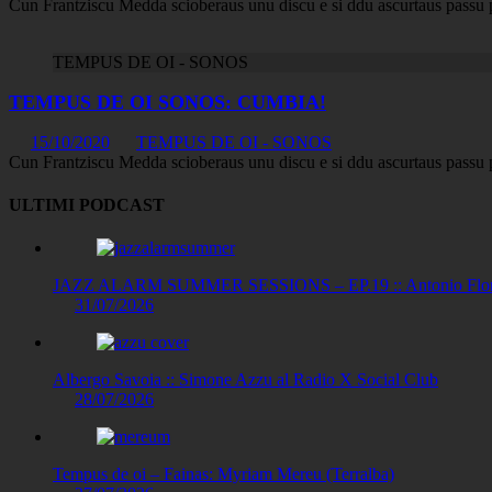
Cun Frantziscu Medda scioberaus unu discu e si ddu ascurtaus passu 
TEMPUS DE OI - SONOS
TEMPUS DE OI SONOS: CUMBIA!
15/10/2020
TEMPUS DE OI - SONOS
Cun Frantziscu Medda scioberaus unu discu e si ddu ascurtaus passu 
ULTIMI PODCAST
JAZZ ALARM SUMMER SESSIONS – EP.19 :: Antonio Floris
31/07/2026
Albergo Savoia :: Simone Azzu al Radio X Social Club
28/07/2026
Tempus de oi – Fainas: Myriam Mereu (Terralba)