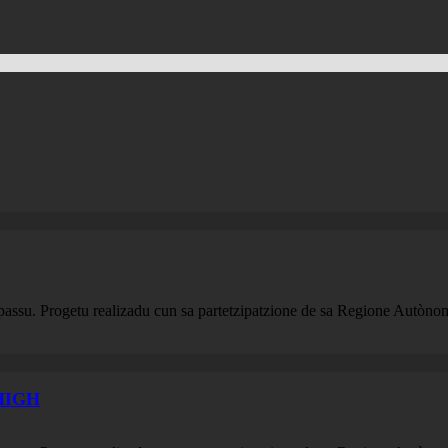
passu. Progetu realizadu cun sa partetzipatzione de sa Regione Autòn
HIGH