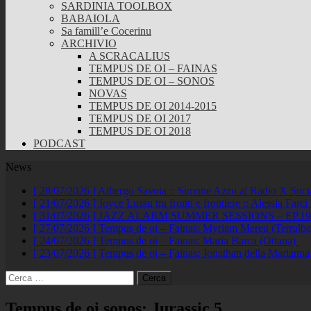
SARDINIA TOOLBOX
BABAIOLA
Sa famill’e Cocerinu
ARCHIVIO
A SCRACALIUS
TEMPUS DE OI – FAINAS
TEMPUS DE OI – SONOS
NOVAS
TEMPUS DE OI 2014-2015
TEMPUS DE OI 2017
TEMPUS DE OI 2018
PODCAST
News
[ 28/07/2026 ]
Albergo Savoia :: Simone Azzu al Radio X Soc
[ 21/07/2026 ]
Joyce Lussu tra fronti e frontiere :: Alessia Far
[ 31/07/2026 ]
JAZZ ALARM SUMMER SESSIONS – EP.19 :: A
[ 27/07/2026 ]
Tempus de oi – Fainas: Myriam Mereu (Terralb
[ 24/07/2026 ]
Tempus de oi – Fainas: Maria Barca (Ottana)
[ 23/07/2026 ]
Tempus de oi – Fainas: Jonathan della Marianna
Ricerca
per:
Tempus de oi sonos: Jurassic 5