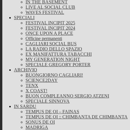
IN THE BASEMENT
LIVE AL SOCIAL CLUB
WAVES FESTIVAL
SPECIALI
FESTIVAL INCIPIT 2025
FESTIVAL INCIPIT 2024
ONCE UPON A PLACE
Officine permanenti
CAGLIARI SOCIAL BUS
LA RADIO DELLO SPAZIO
EX MANIFATTURA TABACCHI
MY GENERATION NIGHT
SPECIALE GREGORY PORTER
ARCHIVIO
BUONGIORNO CAGLIARI!
SCIENCE2DAY
TENX
X COAST!
BUON COMPLEANNO SERGIO ATZENI
SPECIALE SINNOVA
IN SARDU
TEMPUS DE OI – FAINAS
TEMPUS DE OI :: CHIMBANTA DE CHIMBANTA
SONUS DE OI
MADRIGA