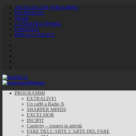
ASCOLTACI IN STREAMING
PALINSESTO
TEAM
LA NOSTRA STORIA
CONTATTI
PRIVACY POLICY
Facebook
Twitter
Instagram
Youtube
RSS
Feed
PROGRAMMI
EXTRALIVE!
Un caffè a Radio X
SHARPER MINDS
EXCELSIOR
INCIPIT
Captivity – creativi in attività
FARE DELL’ARTE L’ARTE DEL FARE