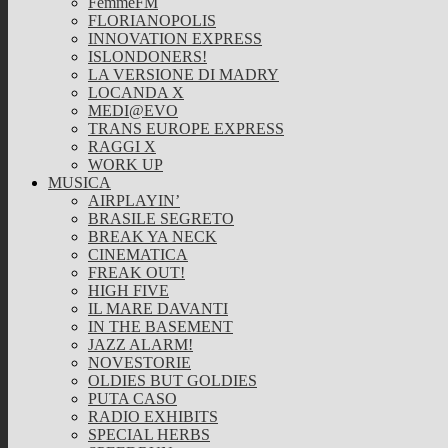
FemmeFM
FLORIANOPOLIS
INNOVATION EXPRESS
ISLONDONERS!
LA VERSIONE DI MADRY
LOCANDA X
MEDI@EVO
TRANS EUROPE EXPRESS
RAGGI X
WORK UP
MUSICA
AIRPLAYIN’
BRASILE SEGRETO
BREAK YA NECK
CINEMATICA
FREAK OUT!
HIGH FIVE
IL MARE DAVANTI
IN THE BASEMENT
JAZZ ALARM!
NOVESTORIE
OLDIES BUT GOLDIES
PUTA CASO
RADIO EXHIBITS
SPECIAL HERBS