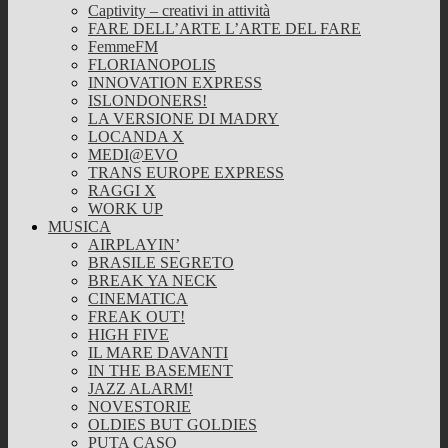
Captivity – creativi in attività
FARE DELL’ARTE L’ARTE DEL FARE
FemmeFM
FLORIANOPOLIS
INNOVATION EXPRESS
ISLONDONERS!
LA VERSIONE DI MADRY
LOCANDA X
MEDI@EVO
TRANS EUROPE EXPRESS
RAGGI X
WORK UP
MUSICA
AIRPLAYIN’
BRASILE SEGRETO
BREAK YA NECK
CINEMATICA
FREAK OUT!
HIGH FIVE
IL MARE DAVANTI
IN THE BASEMENT
JAZZ ALARM!
NOVESTORIE
OLDIES BUT GOLDIES
PUTA CASO