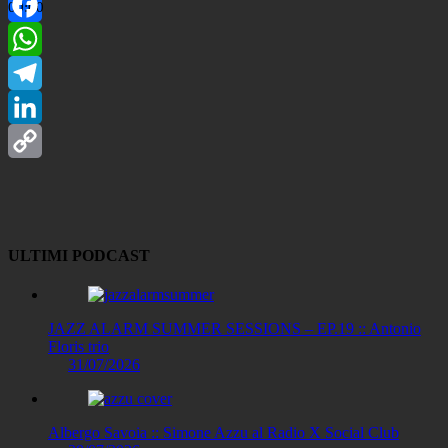
00:00
Facebook
WhatsApp
Telegram
LinkedIn
Copy
Link
ULTIMI PODCAST
JAZZ ALARM SUMMER SESSIONS – EP.19 :: Antonio
Floris trio
31/07/2026
Albergo Savoia :: Simone Azzu al Radio X Social Club