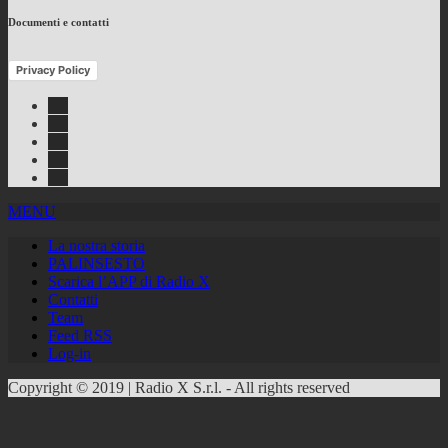
Documenti e contatti
Privacy Policy
Facebook
Twitter
Instagram
Youtube
RSS
Feed
MENU
La nostra storia
PALINSESTO
Scarica l’APP di Radio X
Contatti
Team
Feed RSS
Log-in
Copyright © 2019 | Radio X S.r.l. - All rights reserved