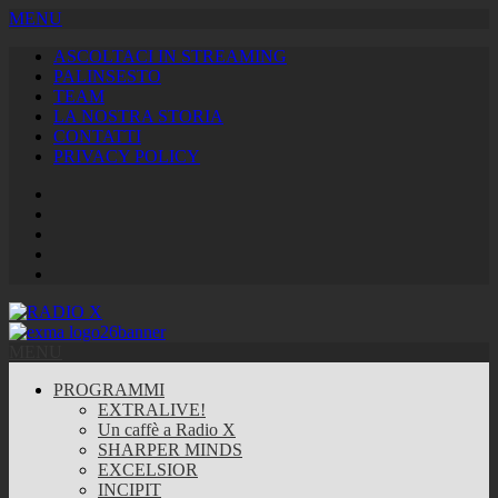
MENU
ASCOLTACI IN STREAMING
PALINSESTO
TEAM
LA NOSTRA STORIA
CONTATTI
PRIVACY POLICY
Facebook
Twitter
Instagram
Youtube
RSS
Feed
MENU
PROGRAMMI
EXTRALIVE!
Un caffè a Radio X
SHARPER MINDS
EXCELSIOR
INCIPIT