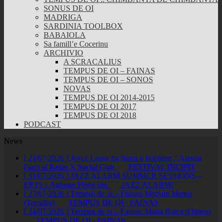
SONUS DE OI
MADRIGA
SARDINIA TOOLBOX
BABAIOLA
Sa famill’e Cocerinu
ARCHIVIO
A SCRACALIUS
TEMPUS DE OI – FAINAS
TEMPUS DE OI – SONOS
NOVAS
TEMPUS DE OI 2014-2015
TEMPUS DE OI 2017
TEMPUS DE OI 2018
PODCAST
News
[ 21/07/2026 ]
Joyce Lussu tra fronti e frontiere :: Alessia
Farci al Radio X Social Club
FESTIVAL INCIPIT
[ 31/07/2026 ]
JAZZ ALARM SUMMER SESSIONS –
EP.19 :: Antonio Floris trio
JAZZ ALARM!
[ 27/07/2026 ]
Tempus de oi – Fainas: Myriam Mereu
(Terralba)
TEMPUS DE OI - FAINAS
[ 24/07/2026 ]
Tempus de oi – Fainas: Maria Barca (Ottana)
TEMPUS DE OI - FAINAS