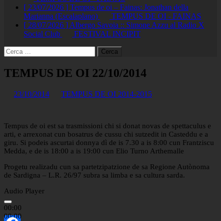
[ 23/07/2026 ]
Tempus de oi – Fainas: Jonathan della
Marianna (Escalaplano)
TEMPUS DE OI - FAINAS
[ 28/07/2026 ]
Albergo Savoia :: Simone Azzu al Radio X
Social Club
FESTIVAL INCIPIT
Ricerca
per:
TEMPUS DE OI 22/10/2014
23/10/2014
TEMPUS DE OI 2014-2015
Tempus de oi est sa trasmissioni chi si donat novas de spettaculus e
arti, e arrexonat cun bosatrus de cussu chi sutzedit in Casteddu e a
giru. Si podeis ascurtai donnya dì de is 7.30 a is 8:00 cun Frantziscu
Medda, e de is 18:00 a is 19:00 cun Elio Turno Arthemalle
Progetu realizadu cun sa partetzipatzione de sa Regione Autònoma
de Sardigna – L.R. 26/97 subra sa limba e sa cultura sarda.
Audio Player
00:00
00:00