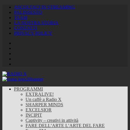
ASCOLTACI IN STREAMING
PALINSESTO
TEAM
LA NOSTRA STORIA
CONTATTI
PRIVACY POLICY
Facebook
Twitter
Instagram
Youtube
RSS
Feed
PROGRAMMI
EXTRALIVE!
Un caffè a Radio X
SHARPER MINDS
EXCELSIOR
INCIPIT
Captivity – creativi in attività
FARE DELL’ARTE L’ARTE DEL FARE