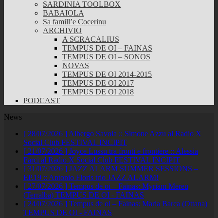
SARDINIA TOOLBOX
BABAIOLA
Sa famill’e Cocerinu
ARCHIVIO
A SCRACALIUS
TEMPUS DE OI – FAINAS
TEMPUS DE OI – SONOS
NOVAS
TEMPUS DE OI 2014-2015
TEMPUS DE OI 2017
TEMPUS DE OI 2018
PODCAST
News
[ 28/07/2026 ]
Albergo Savoia :: Simone Azzu al Radio X
Social Club
FESTIVAL INCIPIT
[ 21/07/2026 ]
Joyce Lussu tra fronti e frontiere :: Alessia
Farci al Radio X Social Club
FESTIVAL INCIPIT
[ 31/07/2026 ]
JAZZ ALARM SUMMER SESSIONS –
EP.19 :: Antonio Floris trio
JAZZ ALARM!
[ 27/07/2026 ]
Tempus de oi – Fainas: Myriam Mereu
(Terralba)
TEMPUS DE OI - FAINAS
[ 24/07/2026 ]
Tempus de oi – Fainas: Maria Barca (Ottana)
TEMPUS DE OI - FAINAS