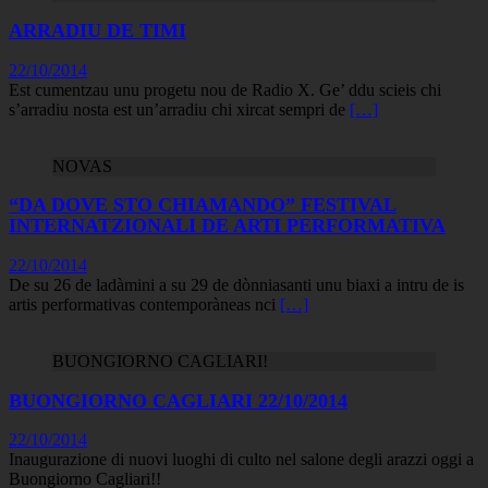
ARRADIU DE TIMI
22/10/2014
Est cumentzau unu progetu nou de Radio X. Ge’ ddu scieis chi
s’arradiu nosta est un’arradiu chi xircat sempri de
[…]
NOVAS
“DA DOVE STO CHIAMANDO” FESTIVAL
INTERNATZIONALI DE ARTI PERFORMATIVA
22/10/2014
De su 26 de ladàmini a su 29 de dònniasanti unu biaxi a intru de is
artis performativas contemporàneas nci
[…]
BUONGIORNO CAGLIARI!
BUONGIORNO CAGLIARI 22/10/2014
22/10/2014
Inaugurazione di nuovi luoghi di culto nel salone degli arazzi oggi a
Buongiorno Cagliari!!