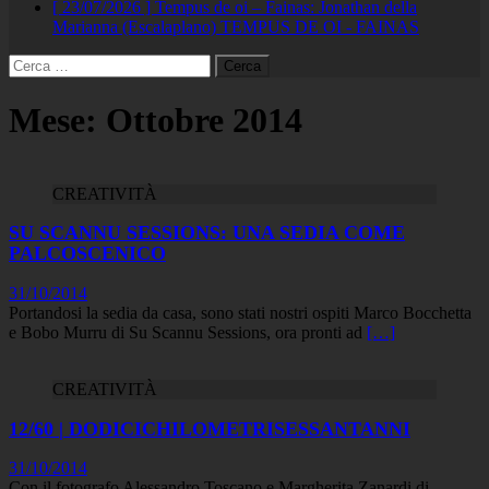
[ 23/07/2026 ]
Tempus de oi – Fainas: Jonathan della
Marianna (Escalaplano)
TEMPUS DE OI - FAINAS
Ricerca
per:
Mese:
Ottobre 2014
CREATIVITÀ
SU SCANNU SESSIONS: UNA SEDIA COME
PALCOSCENICO
31/10/2014
Portandosi la sedia da casa, sono stati nostri ospiti Marco Bocchetta
e Bobo Murru di Su Scannu Sessions, ora pronti ad
[…]
CREATIVITÀ
12/60 | DODICICHILOMETRISESSANTANNI
31/10/2014
Con il fotografo Alessandro Toscano e Margherita Zanardi di