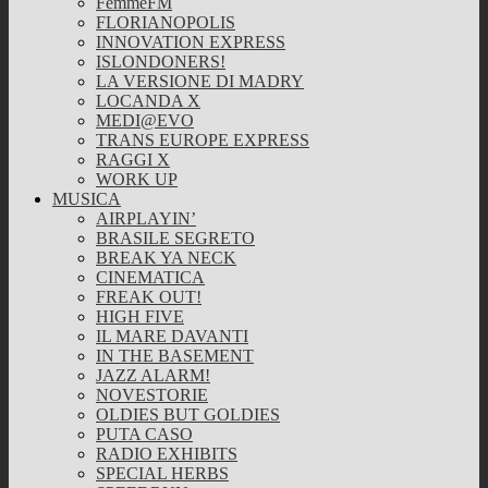
FemmeFM
FLORIANOPOLIS
INNOVATION EXPRESS
ISLONDONERS!
LA VERSIONE DI MADRY
LOCANDA X
MEDI@EVO
TRANS EUROPE EXPRESS
RAGGI X
WORK UP
MUSICA
AIRPLAYIN’
BRASILE SEGRETO
BREAK YA NECK
CINEMATICA
FREAK OUT!
HIGH FIVE
IL MARE DAVANTI
IN THE BASEMENT
JAZZ ALARM!
NOVESTORIE
OLDIES BUT GOLDIES
PUTA CASO
RADIO EXHIBITS
SPECIAL HERBS