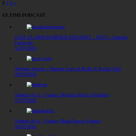
Paginazione
1
2
3
»
degli
ULTIMI PODCAST
articoli
JAZZ ALARM SUMMER SESSIONS – EP.19 :: Antonio
Floris trio
31/07/2026
Albergo Savoia :: Simone Azzu al Radio X Social Club
28/07/2026
Tempus de oi – Fainas: Myriam Mereu (Terralba)
27/07/2026
Tempus de oi – Fainas: Maria Barca (Ottana)
24/07/2026