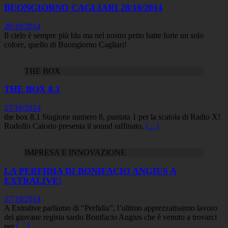
BUONGIORNO CAGLIARI 28/10/2014
28/10/2014
Il cielo è sempre più blu ma nel nostro petto batte forte un solo
colore, quello di Buongiorno Cagliari!
THE BOX
THE BOX 8.1
27/10/2014
the box 8.1 Stagione numero 8, puntata 1 per la scatola di Radio X!
Rodolfo Calorio presenta il sound raffinato,
[…]
IMPRESA E INNOVAZIONE
LA PERFIDIA DI BONIFACIO ANGIUS A
EXTRALIVE!
27/10/2014
A Extralive parliamo di “Perfidia”, l’ultimo apprezzatissimo lavoro
del giovane regista sardo Bonifacio Angius che è venuto a trovarci
per
[…]