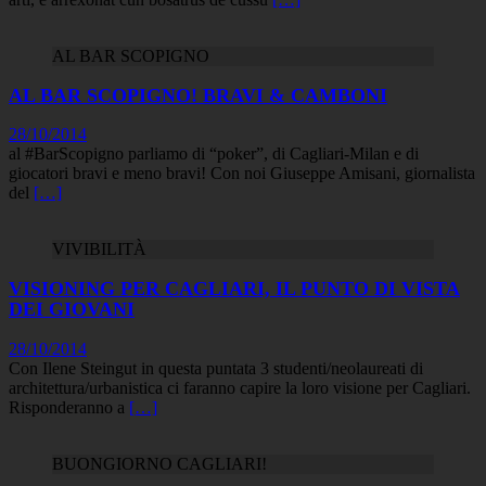
AL BAR SCOPIGNO
AL BAR SCOPIGNO! BRAVI & CAMBONI
28/10/2014
al #BarScopigno parliamo di “poker”, di Cagliari-Milan e di
giocatori bravi e meno bravi! Con noi Giuseppe Amisani, giornalista
del
[…]
VIVIBILITÀ
VISIONING PER CAGLIARI, IL PUNTO DI VISTA
DEI GIOVANI
28/10/2014
Con Ilene Steingut in questa puntata 3 studenti/neolaureati di
architettura/urbanistica ci faranno capire la loro visione per Cagliari.
Risponderanno a
[…]
BUONGIORNO CAGLIARI!