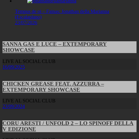
Tempus de oi – Fainas: Jonathan della Marianna
(Escalaplano)
23/07/2026
SANNA GAS E LUCE – EXTEMPORARY
SHOWCASE
LIVE AL SOCIAL CLUB
16/09/2025
CHICKEN GREASE FEAT. AZZURRA –
EXTEMPORARY SHOWCASE
LIVE AL SOCIAL CLUB
23/09/2024
CORU ARESTI / UNFOLD 2 – LO SPINOFF DELLA
V EDIZIONE