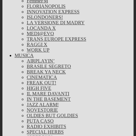
FemmeFM
FLORIANOPOLIS
INNOVATION EXPRESS
ISLONDONERS!
LA VERSIONE DI MADRY
LOCANDA X
MEDI@EVO
TRANS EUROPE EXPRESS
RAGGI X
WORK UP
MUSICA
AIRPLAYIN’
BRASILE SEGRETO
BREAK YA NECK
CINEMATICA
FREAK OUT!
HIGH FIVE
IL MARE DAVANTI
IN THE BASEMENT
JAZZ ALARM!
NOVESTORIE
OLDIES BUT GOLDIES
PUTA CASO
RADIO EXHIBITS
SPECIAL HERBS