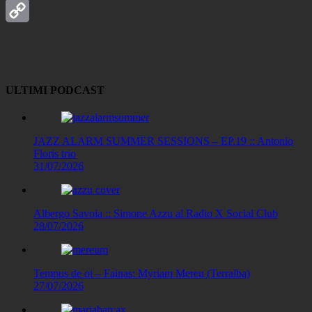
LinkedIn
Copy
Link
ULTIMI PODCAST
JAZZ ALARM SUMMER SESSIONS – EP.19 :: Antonio
Floris trio
31/07/2026
Albergo Savoia :: Simone Azzu al Radio X Social Club
28/07/2026
Tempus de oi – Fainas: Myriam Mereu (Terralba)
27/07/2026