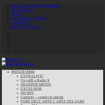
ASCOLTACI IN STREAMING
PALINSESTO
TEAM
LA NOSTRA STORIA
CONTATTI
PRIVACY POLICY
Facebook
Twitter
Instagram
Youtube
RSS
Feed
PROGRAMMI
EXTRALIVE!
Un caffè a Radio X
SHARPER MINDS
EXCELSIOR
INCIPIT
Captivity – creativi in attività
FARE DELL’ARTE L’ARTE DEL FARE