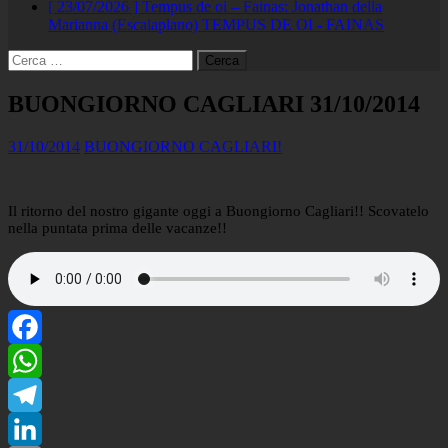
[ 23/07/2026 ]
Tempus de oi – Fainas: Jonathan della
Marianna (Escalaplano)
TEMPUS DE OI - FAINAS
Ricerca
per:
BUONGIORNO CAGLIARI 31/10/2014
31/10/2014
BUONGIORNO CAGLIARI!
Il ritorno del nostro gigante oggi a Buongiorno Cagliari!! Scovatelo
nella puntata prima delle vacanze!!
Facebook
WhatsApp
Telegram