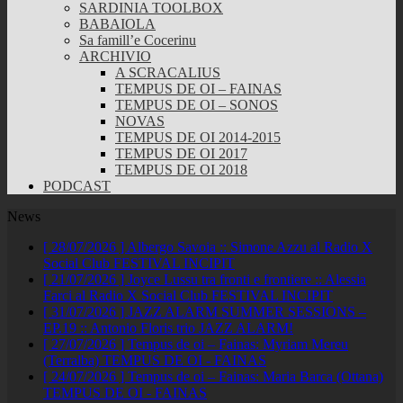
SARDINIA TOOLBOX
BABAIOLA
Sa famill’e Cocerinu
ARCHIVIO
A SCRACALIUS
TEMPUS DE OI – FAINAS
TEMPUS DE OI – SONOS
NOVAS
TEMPUS DE OI 2014-2015
TEMPUS DE OI 2017
TEMPUS DE OI 2018
PODCAST
News
[ 28/07/2026 ]
Albergo Savoia :: Simone Azzu al Radio X
Social Club
FESTIVAL INCIPIT
[ 21/07/2026 ]
Joyce Lussu tra fronti e frontiere :: Alessia
Farci al Radio X Social Club
FESTIVAL INCIPIT
[ 31/07/2026 ]
JAZZ ALARM SUMMER SESSIONS –
EP.19 :: Antonio Floris trio
JAZZ ALARM!
[ 27/07/2026 ]
Tempus de oi – Fainas: Myriam Mereu
(Terralba)
TEMPUS DE OI - FAINAS
[ 24/07/2026 ]
Tempus de oi – Fainas: Maria Barca (Ottana)
TEMPUS DE OI - FAINAS