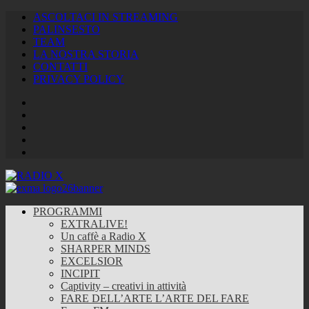
ASCOLTACI IN STREAMING
PALINSESTO
TEAM
LA NOSTRA STORIA
CONTATTI
PRIVACY POLICY
Facebook
Twitter
Instagram
Youtube
RSS
Feed
PROGRAMMI
EXTRALIVE!
Un caffè a Radio X
SHARPER MINDS
EXCELSIOR
INCIPIT
Captivity – creativi in attività
FARE DELL’ARTE L’ARTE DEL FARE