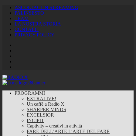
ASCOLTACI IN STREAMING
PALINSESTO
TEAM
LA NOSTRA STORIA
CONTATTI
PRIVACY POLICY
Facebook
Twitter
Instagram
Youtube
RSS
Feed
PROGRAMMI
EXTRALIVE!
Un caffè a Radio X
SHARPER MINDS
EXCELSIOR
INCIPIT
Captivity – creativi in attività
FARE DELL’ARTE L’ARTE DEL FARE