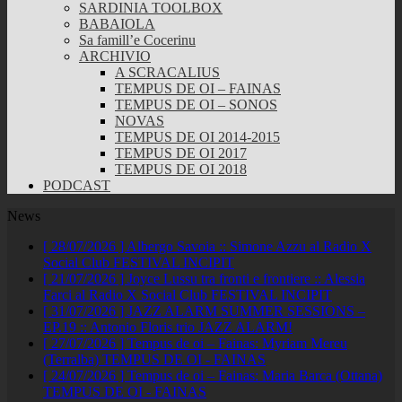
SARDINIA TOOLBOX
BABAIOLA
Sa famill’e Cocerinu
ARCHIVIO
A SCRACALIUS
TEMPUS DE OI – FAINAS
TEMPUS DE OI – SONOS
NOVAS
TEMPUS DE OI 2014-2015
TEMPUS DE OI 2017
TEMPUS DE OI 2018
PODCAST
News
[ 28/07/2026 ]
Albergo Savoia :: Simone Azzu al Radio X
Social Club
FESTIVAL INCIPIT
[ 21/07/2026 ]
Joyce Lussu tra fronti e frontiere :: Alessia
Farci al Radio X Social Club
FESTIVAL INCIPIT
[ 31/07/2026 ]
JAZZ ALARM SUMMER SESSIONS –
EP.19 :: Antonio Floris trio
JAZZ ALARM!
[ 27/07/2026 ]
Tempus de oi – Fainas: Myriam Mereu
(Terralba)
TEMPUS DE OI - FAINAS
[ 24/07/2026 ]
Tempus de oi – Fainas: Maria Barca (Ottana)
TEMPUS DE OI - FAINAS