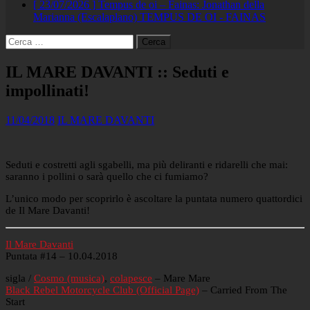
[ 23/07/2026 ]
Tempus de oi – Fainas: Jonathan della
Marianna (Escalaplano)
TEMPUS DE OI - FAINAS
Ricerca
per:
IL MARE DAVANTI :: Seduti e
impollinati!
11/04/2018
IL MARE DAVANTI
Seduti e costretti agli sgabelli, ma più deliranti e ridarelli che mai:
saranno i pollini o sarà quello che ci fumiamo?
L’unico modo per scoprirlo è ascoltare la puntata numero quattordici
de Il Mare Davanti!
Il Mare Davanti
Puntata #14 – 10.04.2018
sigla /
Cosmo (musica)
,
colapesce
– Mare Mare
Black Rebel Motorcycle Club (Official Page)
– Carried From The
Start