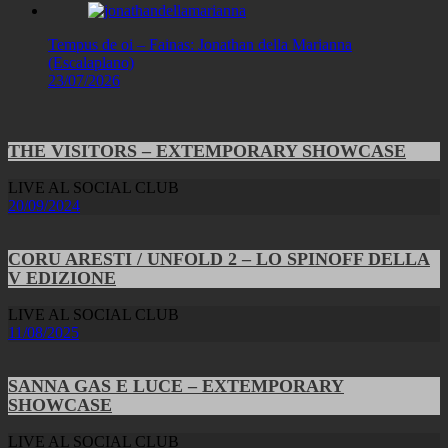
Tempus de oi – Fainas: Jonathan della Marianna
(Escalaplano)
23/07/2026
THE VISITORS – EXTEMPORARY SHOWCASE
LIVE AL SOCIAL CLUB
20/09/2024
CORU ARESTI / UNFOLD 2 – LO SPINOFF DELLA
V EDIZIONE
LIVE AL SOCIAL CLUB
11/08/2025
SANNA GAS E LUCE – EXTEMPORARY
SHOWCASE
LIVE AL SOCIAL CLUB