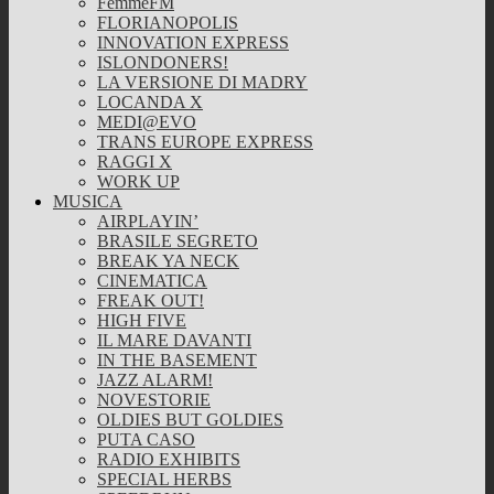
FemmeFM
FLORIANOPOLIS
INNOVATION EXPRESS
ISLONDONERS!
LA VERSIONE DI MADRY
LOCANDA X
MEDI@EVO
TRANS EUROPE EXPRESS
RAGGI X
WORK UP
MUSICA
AIRPLAYIN’
BRASILE SEGRETO
BREAK YA NECK
CINEMATICA
FREAK OUT!
HIGH FIVE
IL MARE DAVANTI
IN THE BASEMENT
JAZZ ALARM!
NOVESTORIE
OLDIES BUT GOLDIES
PUTA CASO
RADIO EXHIBITS
SPECIAL HERBS