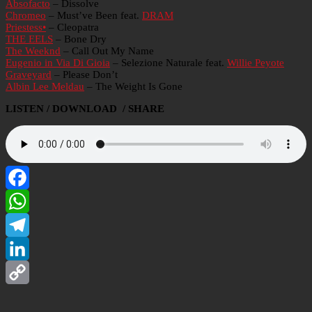
Absofacto
– Dissolve
Chromeo
– Must’ve Been feat.
DRAM
Priestess•
– Cleopatra
THE EELS
– Bone Dry
The Weeknd
– Call Out My Name
Eugenio in Via Di Gioia
– Selezione Naturale feat.
Willie Peyote
Graveyard
– Please Don’t
Albin Lee Meldau
– The Weight Is Gone
LISTEN / DOWNLOAD / SHARE
Facebook
WhatsApp
Telegram
LinkedIn
Copy