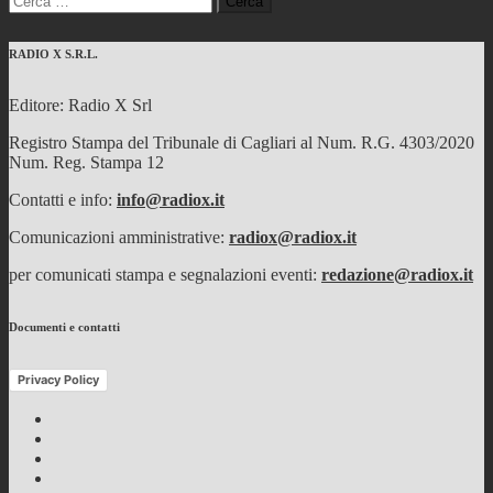
per:
RADIO X S.R.L.
Editore: Radio X Srl
Registro Stampa del Tribunale di Cagliari al Num. R.G. 4303/2020
Num. Reg. Stampa 12
Contatti e info:
info@radiox.it
Comunicazioni amministrative:
radiox@radiox.it
per comunicati stampa e segnalazioni eventi:
redazione@radiox.it
Documenti e contatti
Privacy Policy
Facebook
Twitter
Instagram
Youtube