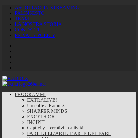
ASCOLTACI IN STREAMING
PALINSESTO
TEAM
LA NOSTRA STORIA
CONTATTI
PRIVACY POLICY
Facebook
Twitter
Instagram
Youtube
RSS
Feed
PROGRAMMI
EXTRALIVE!
Un caffè a Radio X
SHARPER MINDS
EXCELSIOR
INCIPIT
Captivity – creativi in attività
FARE DELL’ARTE L’ARTE DEL FARE