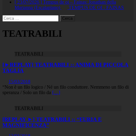
[ 23/07/2026 ]
Tempus de oi – Fainas: Jonathan della
Marianna (Escalaplano)
TEMPUS DE OI - FAINAS
Ricerca
per:
TEATRABILI
TEATRABILI
[►REPLAY] TEATRABILI :: ANIMA DI PICCOLA
TAGLIA
15/03/2018
“Non è un filo logico / Né un filo conduttore. Nemmeno un filo di
speranza / Solo un filo da
[…]
TEATRABILI
[REPLAY ►] TEATRABILI :: “FURIA E
MAGNIFICENZA”
12/03/2018