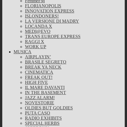
FemmeFM
FLORIANOPOLIS
INNOVATION EXPRESS
ISLONDONERS!
LA VERSIONE DI MADRY
LOCANDA X
MEDI@EVO
TRANS EUROPE EXPRESS
RAGGI X
WORK UP
MUSICA
AIRPLAYIN’
BRASILE SEGRETO
BREAK YA NECK
CINEMATICA
FREAK OUT!
HIGH FIVE
IL MARE DAVANTI
IN THE BASEMENT
JAZZ ALARM!
NOVESTORIE
OLDIES BUT GOLDIES
PUTA CASO
RADIO EXHIBITS
SPECIAL HERBS