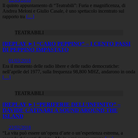
Il quinto appuntamento di “Teatrabili”: Furia e magnificenza, di
Andrea Meloni e Giulio Casale, è uno spettacolo incentrato sul
rapporto tra
[…]
TEATRABILI
[REPLAY ►] “CARO PEPPINO” – I CENTO PASSI
DI PEPPINO IMPASTATO
01/03/2018
Era il momento delle radio libere e delle radio democratiche:
nell’aprile del 1977, sulla frequenza 98,800 MHZ, andarono in onda
[…]
TEATRABILI
[REPLAY ►] “PERIFERIE DELL’INFINITO” –
DAVIDE CATINARI A SOUND AROUND THE
ISLAND
22/02/2018
“La vita può essere un’opera d’arte o un’esperienza estrema, a