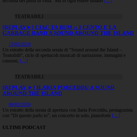
seconda dei punti di vista. Ma in ogni essere umano
[…]
TEATRABILI
[REPLAY►] CIAC TA BUM :: I CENTO E LA
GARBAGE BAND A SOUND AROUND THE ISLAND
15/02/2018
Un estratto della seconda serata di “Sound around the Island –
Teatrabili“, ciclo di spettacoli musicali di narrazione, immagini e
canzoni,
[…]
TEATRABILI
[REPLAY ►] ILARIA PORCEDDU A SOUND
AROUND THE ISLAND
08/02/2018
Un estratto della serata di apertura con Ilaria Porceddu, protagonista
con “Di questo parlo io”, un concerto in solo, pianoforte
[…]
ULTIMI PODCAST