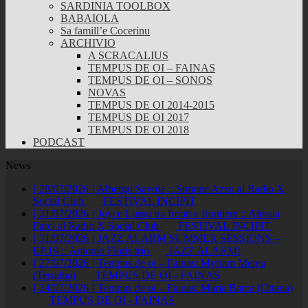
SARDINIA TOOLBOX
BABAIOLA
Sa famill’e Cocerinu
ARCHIVIO
A SCRACALIUS
TEMPUS DE OI – FAINAS
TEMPUS DE OI – SONOS
NOVAS
TEMPUS DE OI 2014-2015
TEMPUS DE OI 2017
TEMPUS DE OI 2018
PODCAST
News
[ 28/07/2026 ]
Albergo Savoia :: Simone Azzu al Radio X
Social Club
FESTIVAL INCIPIT
[ 21/07/2026 ]
Joyce Lussu tra fronti e frontiere :: Alessia
Farci al Radio X Social Club
FESTIVAL INCIPIT
[ 31/07/2026 ]
JAZZ ALARM SUMMER SESSIONS –
EP.19 :: Antonio Floris trio
JAZZ ALARM!
[ 27/07/2026 ]
Tempus de oi – Fainas: Myriam Mereu
(Terralba)
TEMPUS DE OI - FAINAS
[ 24/07/2026 ]
Tempus de oi – Fainas: Maria Barca (Ottana)
TEMPUS DE OI - FAINAS