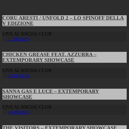
CORU ARESTI / UNFOLD 2 – LO SPINOFF DELLA
V EDIZIONE
LIVE AL SOCIAL CLUB
11/08/2025
CHICKEN GREASE FEAT. AZZURRA –
EXTEMPORARY SHOWCASE
LIVE AL SOCIAL CLUB
23/09/2024
SANNA GAS E LUCE – EXTEMPORARY
SHOWCASE
LIVE AL SOCIAL CLUB
16/09/2025
THE VISITORS – EXTEMPORARY SHOWCASE