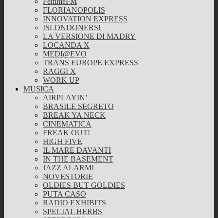
FemmeFM
FLORIANOPOLIS
INNOVATION EXPRESS
ISLONDONERS!
LA VERSIONE DI MADRY
LOCANDA X
MEDI@EVO
TRANS EUROPE EXPRESS
RAGGI X
WORK UP
MUSICA
AIRPLAYIN’
BRASILE SEGRETO
BREAK YA NECK
CINEMATICA
FREAK OUT!
HIGH FIVE
IL MARE DAVANTI
IN THE BASEMENT
JAZZ ALARM!
NOVESTORIE
OLDIES BUT GOLDIES
PUTA CASO
RADIO EXHIBITS
SPECIAL HERBS