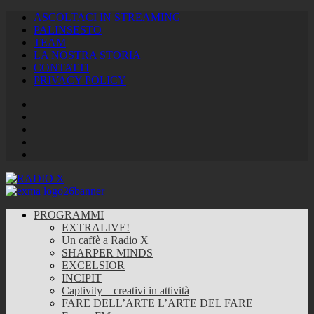
ASCOLTACI IN STREAMING
PALINSESTO
TEAM
LA NOSTRA STORIA
CONTATTI
PRIVACY POLICY
Facebook
Twitter
Instagram
Youtube
RSS
Feed
PROGRAMMI
EXTRALIVE!
Un caffè a Radio X
SHARPER MINDS
EXCELSIOR
INCIPIT
Captivity – creativi in attività
FARE DELL’ARTE L’ARTE DEL FARE