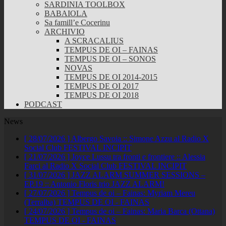
SARDINIA TOOLBOX
BABAIOLA
Sa famill’e Cocerinu
ARCHIVIO
A SCRACALIUS
TEMPUS DE OI – FAINAS
TEMPUS DE OI – SONOS
NOVAS
TEMPUS DE OI 2014-2015
TEMPUS DE OI 2017
TEMPUS DE OI 2018
PODCAST
News
[ 28/07/2026 ]
Albergo Savoia :: Simone Azzu al Radio X
Social Club
FESTIVAL INCIPIT
[ 21/07/2026 ]
Joyce Lussu tra fronti e frontiere :: Alessia
Farci al Radio X Social Club
FESTIVAL INCIPIT
[ 31/07/2026 ]
JAZZ ALARM SUMMER SESSIONS –
EP.19 :: Antonio Floris trio
JAZZ ALARM!
[ 27/07/2026 ]
Tempus de oi – Fainas: Myriam Mereu
(Terralba)
TEMPUS DE OI - FAINAS
[ 24/07/2026 ]
Tempus de oi – Fainas: Maria Barca (Ottana)
TEMPUS DE OI - FAINAS