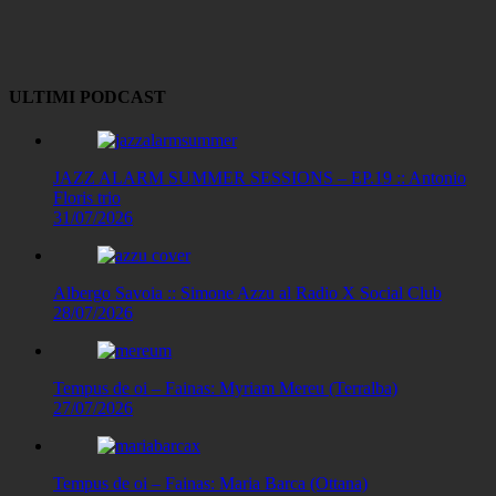
Copy
Link
ULTIMI PODCAST
JAZZ ALARM SUMMER SESSIONS – EP.19 :: Antonio
Floris trio
31/07/2026
Albergo Savoia :: Simone Azzu al Radio X Social Club
28/07/2026
Tempus de oi – Fainas: Myriam Mereu (Terralba)
27/07/2026
Tempus de oi – Fainas: Maria Barca (Ottana)