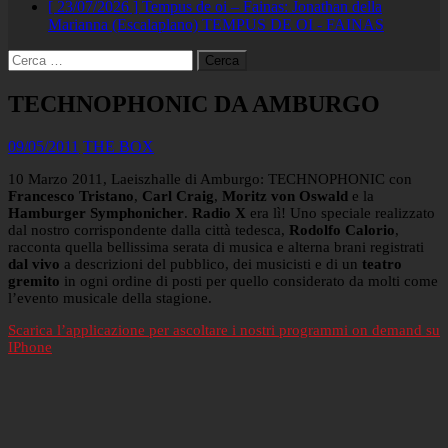
[ 23/07/2026 ]
Tempus de oi – Fainas: Jonathan della
Marianna (Escalaplano)
TEMPUS DE OI - FAINAS
Ricerca
per:
TECHNOPHONIC DA AMBURGO
09/05/2011
THE BOX
10 Marzo 2011, Laeiszhalle di Amburgo: TECHNOPHONIC con
Francesco Tristano
,
Carl Craig
,
Moritz von Oswald
e la
Hamburger Symphonicher
.
Radio X
era lì! Uno speciale realizzato
dal nostro corrispondente dalla città tedesca,
Rodolfo Calorio
,
racconta quella bellissima serata di musica e alterna brani registrati
dal vivo
a descrizioni del pubblico, dei musicisti e di un
teatro
gremito
in ogni ordine di posti per quello considerato da molti come
l’evento musicale della stagione.
Scarica l’applicazione per ascoltare i nostri programmi on demand su
IPhone