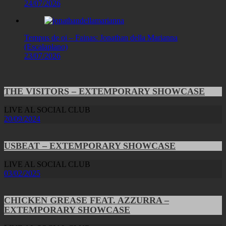
24/07/2026
Tempus de oi – Fainas: Jonathan della Marianna
(Escalaplano)
23/07/2026
THE VISITORS – EXTEMPORARY SHOWCASE
LIVE AL SOCIAL CLUB
20/09/2024
USBEAT – EXTEMPORARY SHOWCASE
LIVE AL SOCIAL CLUB
03/02/2025
CHICKEN GREASE FEAT. AZZURRA –
EXTEMPORARY SHOWCASE