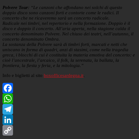
Polvere Tour
: “Le canzoni che affondano nei solchi di questo
doppio disco sono canzoni forti e contorte come le radici. Il
concerto che ne ricaveremo sarà un concerto radicale.
Radicale nei timbri, nel repertorio e nella formazione. Doppio è il
disco e doppio il concerto. All’aria aperta, nella stagione calda il
concerto denominato Polvere. Nel chiuso dei teatri, nell’autunno, il
concerto denominato Ombra.
La sostanza della Polvere sarà di timbri forti, marcati e netti che
uniscano in forma di quadri, anzi di stasimi, come nella tragedia
greca, i blocchi di cui è costituita la materia emotiva del concerto: e
cioè l’ancestrale, l’arcaico, il folk, la serenata, la ballata, la
frontiera, la fiesta y feria, e la mitologia.”
Info e biglietti al sito
boxofficesardegna.it
.
Facebook
WhatsApp
Telegram
LinkedIn