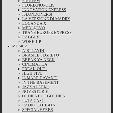
FemmeFM
FLORIANOPOLIS
INNOVATION EXPRESS
ISLONDONERS!
LA VERSIONE DI MADRY
LOCANDA X
MEDI@EVO
TRANS EUROPE EXPRESS
RAGGI X
WORK UP
MUSICA
AIRPLAYIN’
BRASILE SEGRETO
BREAK YA NECK
CINEMATICA
FREAK OUT!
HIGH FIVE
IL MARE DAVANTI
IN THE BASEMENT
JAZZ ALARM!
NOVESTORIE
OLDIES BUT GOLDIES
PUTA CASO
RADIO EXHIBITS
SPECIAL HERBS