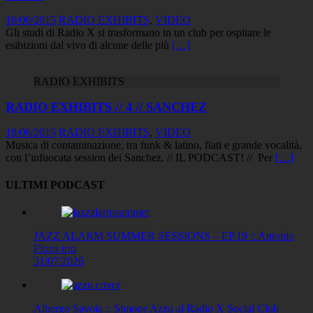
16/06/2015
RADIO EXHIBITS
,
VIDEO
Gli studi di Radio X si trasformano in un club per ospitare le
esibizioni dal vivo di alcune delle più
[…]
RADIO EXHIBITS
RADIO EXHIBITS // 4 // SANCHEZ
18/06/2015
RADIO EXHIBITS
,
VIDEO
Musica di contaminazione, tra funk & latino, fiati e grande vocalità,
con l’infuocata session dei Sanchez. // IL PODCAST! // Per
[…]
ULTIMI PODCAST
JAZZ ALARM SUMMER SESSIONS – EP.19 :: Antonio
Floris trio
31/07/2026
Albergo Savoia :: Simone Azzu al Radio X Social Club