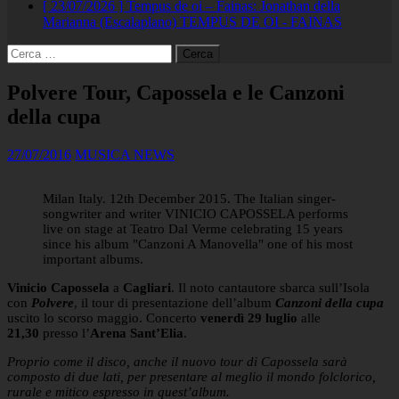
[ 23/07/2026 ]
Tempus de oi – Fainas: Jonathan della
Marianna (Escalaplano)
TEMPUS DE OI - FAINAS
Ricerca
per:
Polvere Tour, Capossela e le Canzoni
della cupa
27/07/2016
MUSICA NEWS
Milan Italy. 12th December 2015. The Italian singer-
songwriter and writer VINICIO CAPOSSELA performs
live on stage at Teatro Dal Verme celebrating 15 years
since his album "Canzoni A Manovella" one of his most
important albums.
Vinicio Capossela
a
Cagliari
. Il noto cantautore sbarca sull’Isola
con
Polvere
, il tour di presentazione dell’album
Canzoni della cupa
uscito lo scorso maggio. Concerto
venerdì 29 luglio
alle
21,30
presso l’
Arena Sant’Elia
.
Proprio come il disco, anche il nuovo tour di Capossela sarà
composto di due lati, per presentare al meglio il mondo folclorico,
rurale e mitico espresso in quest’album.