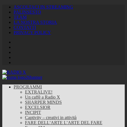
ASCOLTACI IN STREAMING
PALINSESTO
TEAM
LA NOSTRA STORIA
CONTATTI
PRIVACY POLICY
Facebook
Twitter
Instagram
Youtube
RSS
Feed
PROGRAMMI
EXTRALIVE!
Un caffè a Radio X
SHARPER MINDS
EXCELSIOR
INCIPIT
Captivity – creativi in attività
FARE DELL’ARTE L’ARTE DEL FARE