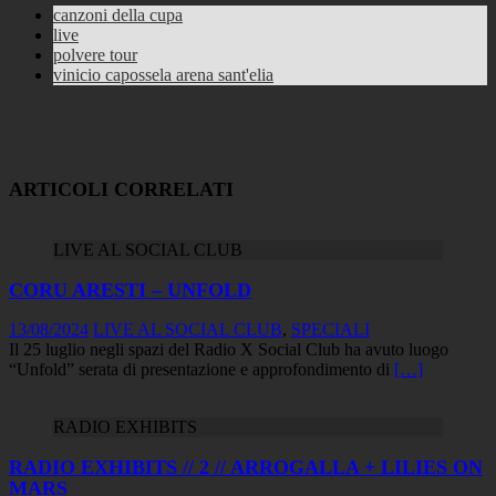
Copy
canzoni della cupa
live
Link
polvere tour
vinicio capossela arena sant'elia
ARTICOLI CORRELATI
LIVE AL SOCIAL CLUB
CORU ARESTI – UNFOLD
13/08/2024
LIVE AL SOCIAL CLUB
,
SPECIALI
Il 25 luglio negli spazi del Radio X Social Club ha avuto luogo
“Unfold” serata di presentazione e approfondimento di
[…]
RADIO EXHIBITS
RADIO EXHIBITS // 2 // ARROGALLA + LILIES ON
MARS