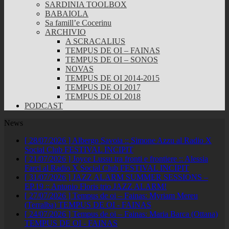
SARDINIA TOOLBOX
BABAIOLA
Sa famill’e Cocerinu
ARCHIVIO
A SCRACALIUS
TEMPUS DE OI – FAINAS
TEMPUS DE OI – SONOS
NOVAS
TEMPUS DE OI 2014-2015
TEMPUS DE OI 2017
TEMPUS DE OI 2018
PODCAST
News
[ 28/07/2026 ]
Albergo Savoia :: Simone Azzu al Radio X
Social Club
FESTIVAL INCIPIT
[ 21/07/2026 ]
Joyce Lussu tra fronti e frontiere :: Alessia
Farci al Radio X Social Club
FESTIVAL INCIPIT
[ 31/07/2026 ]
JAZZ ALARM SUMMER SESSIONS –
EP.19 :: Antonio Floris trio
JAZZ ALARM!
[ 27/07/2026 ]
Tempus de oi – Fainas: Myriam Mereu
(Terralba)
TEMPUS DE OI - FAINAS
[ 24/07/2026 ]
Tempus de oi – Fainas: Maria Barca (Ottana)
TEMPUS DE OI - FAINAS