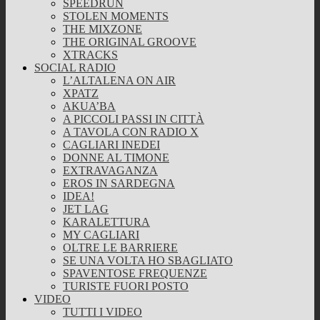
SPEEDRUN
STOLEN MOMENTS
THE MIXZONE
THE ORIGINAL GROOVE
XTRACKS
SOCIAL RADIO
L’ALTALENA ON AIR
XPATZ
AKUA’BA
A PICCOLI PASSI IN CITTÀ
A TAVOLA CON RADIO X
CAGLIARI INEDEI
DONNE AL TIMONE
EXTRAVAGANZA
EROS IN SARDEGNA
IDEA!
JET LAG
KARALETTURA
MY CAGLIARI
OLTRE LE BARRIERE
SE UNA VOLTA HO SBAGLIATO
SPAVENTOSE FREQUENZE
TURISTE FUORI POSTO
VIDEO
TUTTI I VIDEO