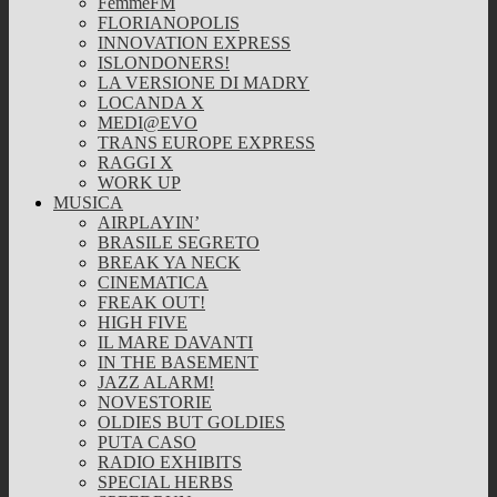
FemmeFM
FLORIANOPOLIS
INNOVATION EXPRESS
ISLONDONERS!
LA VERSIONE DI MADRY
LOCANDA X
MEDI@EVO
TRANS EUROPE EXPRESS
RAGGI X
WORK UP
MUSICA
AIRPLAYIN’
BRASILE SEGRETO
BREAK YA NECK
CINEMATICA
FREAK OUT!
HIGH FIVE
IL MARE DAVANTI
IN THE BASEMENT
JAZZ ALARM!
NOVESTORIE
OLDIES BUT GOLDIES
PUTA CASO
RADIO EXHIBITS
SPECIAL HERBS