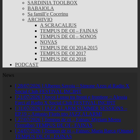
SARDINIA TOOLBOX
BABAIOLA
Sa famill’e Cocerinu
ARCHIVIO
A SCRACALIUS
TEMPUS DE OI – FAINAS
TEMPUS DE OI – SONOS
NOVAS
TEMPUS DE OI 2014-2015
TEMPUS DE OI 2017
TEMPUS DE OI 2018
PODCAST
News
[ 28/07/2026 ]
Albergo Savoia :: Simone Azzu al Radio X
Social Club
FESTIVAL INCIPIT
[ 21/07/2026 ]
Joyce Lussu tra fronti e frontiere :: Alessia
Farci al Radio X Social Club
FESTIVAL INCIPIT
[ 31/07/2026 ]
JAZZ ALARM SUMMER SESSIONS –
EP.19 :: Antonio Floris trio
JAZZ ALARM!
[ 27/07/2026 ]
Tempus de oi – Fainas: Myriam Mereu
(Terralba)
TEMPUS DE OI - FAINAS
[ 24/07/2026 ]
Tempus de oi – Fainas: Maria Barca (Ottana)
TEMPUS DE OI - FAINAS