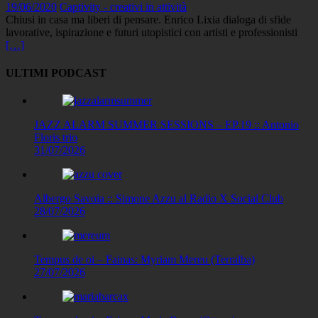
19/06/2020
Captivity - creativi in attività
Chiusi in casa ma liberi di pensare. Enrico Lixia dialoga di sfide
lavorative, ispirazione e futuri utopistici con artisti e professionisti
[…]
ULTIMI PODCAST
JAZZ ALARM SUMMER SESSIONS – EP.19 :: Antonio
Floris trio
31/07/2026
Albergo Savoia :: Simone Azzu al Radio X Social Club
28/07/2026
Tempus de oi – Fainas: Myriam Mereu (Terralba)
27/07/2026