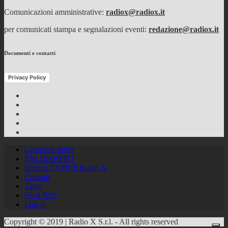
Comunicazioni amministrative:
radiox@radiox.it
per comunicati stampa e segnalazioni eventi:
redazione@radiox.it
Documenti e contatti
Privacy Policy
Facebook
Twitter
Instagram
Youtube
RSS
Feed
La nostra storia
PALINSESTO
Scarica l’APP di Radio X
Contatti
Team
Feed RSS
Log-in
Copyright © 2019 | Radio X S.r.l. - All rights reserved