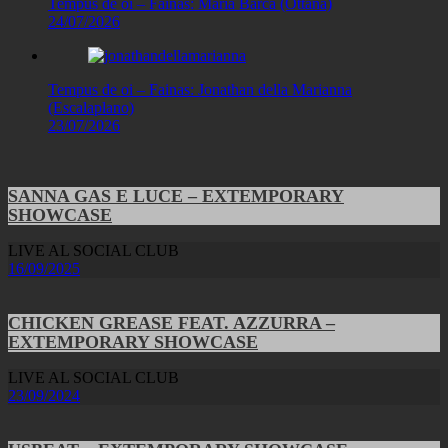
Tempus de oi – Fainas: Maria Barca (Ottana)
24/07/2026
Tempus de oi – Fainas: Jonathan della Marianna
(Escalaplano)
23/07/2026
SANNA GAS E LUCE – EXTEMPORARY
SHOWCASE
LIVE AL SOCIAL CLUB
16/09/2025
CHICKEN GREASE FEAT. AZZURRA –
EXTEMPORARY SHOWCASE
LIVE AL SOCIAL CLUB
23/09/2024