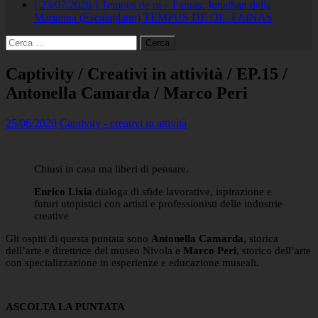
[ 23/07/2026 ]
Tempus de oi – Fainas: Jonathan della
Marianna (Escalaplano)
TEMPUS DE OI - FAINAS
Ricerca
per:
Captivity / Creativi in attività / EP.15 /
Antonella Camarda / Marco Peri
25/06/2020
Captivity - creativi in attività
Chiusi in casa ma liberi di pensare.
Enrico Lixia
dialoga di sfide lavorative, ispirazione e
futuri utopistici con artisti e professionisti delle industrie
creative
Gli ospiti di questa puntata sono
Antonella
Camarda
, storica
dell’arte e direttrice del museo Nivola e
Marco Peri
, storico dell’arte
con specializzazione in esperienze e educazione museali.
ASCOLTA LA PUNTATA