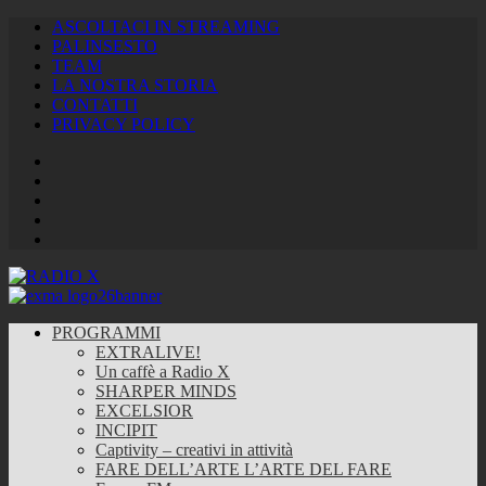
ASCOLTACI IN STREAMING
PALINSESTO
TEAM
LA NOSTRA STORIA
CONTATTI
PRIVACY POLICY
Facebook
Twitter
Instagram
Youtube
RSS
Feed
PROGRAMMI
EXTRALIVE!
Un caffè a Radio X
SHARPER MINDS
EXCELSIOR
INCIPIT
Captivity – creativi in attività
FARE DELL’ARTE L’ARTE DEL FARE