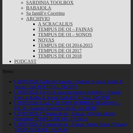
SARDINIA TOOLBOX
BABAIOLA
Sa famill’e Cocerinu
ARCHIVIO
A SCRACALIUS
TEMPUS DE OI – FAINAS
TEMPUS DE OI – SONOS
NOVAS
TEMPUS DE OI 2014-2015
TEMPUS DE OI 2017
TEMPUS DE OI 2018
PODCAST
News
[ 28/07/2026 ]
Albergo Savoia :: Simone Azzu al Radio X
Social Club
FESTIVAL INCIPIT
[ 21/07/2026 ]
Joyce Lussu tra fronti e frontiere :: Alessia
Farci al Radio X Social Club
FESTIVAL INCIPIT
[ 31/07/2026 ]
JAZZ ALARM SUMMER SESSIONS –
EP.19 :: Antonio Floris trio
JAZZ ALARM!
[ 27/07/2026 ]
Tempus de oi – Fainas: Myriam Mereu
(Terralba)
TEMPUS DE OI - FAINAS
[ 24/07/2026 ]
Tempus de oi – Fainas: Maria Barca (Ottana)
TEMPUS DE OI - FAINAS