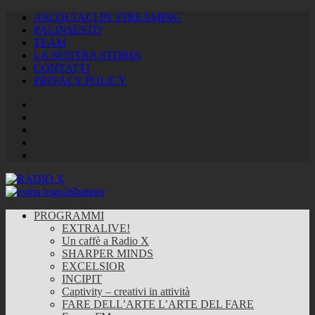
ASCOLTACI IN STREAMING
PALINSESTO
TEAM
LA NOSTRA STORIA
CONTATTI
PRIVACY POLICY
Facebook
Twitter
Instagram
Youtube
RSS
Feed
PROGRAMMI
EXTRALIVE!
Un caffè a Radio X
SHARPER MINDS
EXCELSIOR
INCIPIT
Captivity – creativi in attività
FARE DELL’ARTE L’ARTE DEL FARE