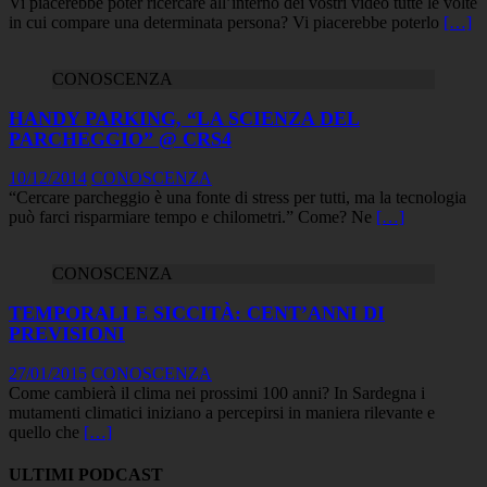
Vi piacerebbe poter ricercare all’interno dei vostri video tutte le volte
in cui compare una determinata persona? Vi piacerebbe poterlo
[…]
CONOSCENZA
HANDY PARKING, “LA SCIENZA DEL
PARCHEGGIO” @ CRS4
10/12/2014
CONOSCENZA
“Cercare parcheggio è una fonte di stress per tutti, ma la tecnologia
può farci risparmiare tempo e chilometri.” Come? Ne
[…]
CONOSCENZA
TEMPORALI E SICCITÀ: CENT’ANNI DI
PREVISIONI
27/01/2015
CONOSCENZA
Come cambierà il clima nei prossimi 100 anni? In Sardegna i
mutamenti climatici iniziano a percepirsi in maniera rilevante e
quello che
[…]
ULTIMI PODCAST