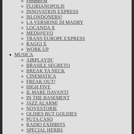
FemmeFM
FLORIANOPOLIS
INNOVATION EXPRESS
ISLONDONERS!
LA VERSIONE DI MADRY
LOCANDA X
MEDI@EVO
TRANS EUROPE EXPRESS
RAGGI X
WORK UP
MUSICA
AIRPLAYIN’
BRASILE SEGRETO
BREAK YA NECK
CINEMATICA
FREAK OUT!
HIGH FIVE
IL MARE DAVANTI
IN THE BASEMENT
JAZZ ALARM!
NOVESTORIE
OLDIES BUT GOLDIES
PUTA CASO
RADIO EXHIBITS
SPECIAL HERBS