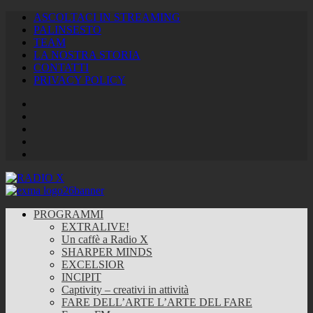
ASCOLTACI IN STREAMING
PALINSESTO
TEAM
LA NOSTRA STORIA
CONTATTI
PRIVACY POLICY
Facebook
Twitter
Instagram
Youtube
RSS
Feed
PROGRAMMI
EXTRALIVE!
Un caffè a Radio X
SHARPER MINDS
EXCELSIOR
INCIPIT
Captivity – creativi in attività
FARE DELL’ARTE L’ARTE DEL FARE