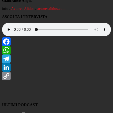
Gianfranco Angei.
info /
Actores Alidos
/
actoresalidos.com
ASCOLTA L’INTERVISTA
Facebook
WhatsApp
Telegram
LinkedIn
Copy
Link
ULTIMI PODCAST