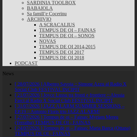
SARDINIA TOOLBOX
BABAIOLA
Sa famill’e Cocerinu
ARCHIVIO
A SCRACALIUS
TEMPUS DE OI – FAINAS
TEMPUS DE OI – SONOS
NOVAS
TEMPUS DE OI 2014-2015
TEMPUS DE OI 2017
TEMPUS DE OI 2018
PODCAST
News
[ 28/07/2026 ]
Albergo Savoia :: Simone Azzu al Radio X
Social Club
FESTIVAL INCIPIT
[ 21/07/2026 ]
Joyce Lussu tra fronti e frontiere :: Alessia
Farci al Radio X Social Club
FESTIVAL INCIPIT
[ 31/07/2026 ]
JAZZ ALARM SUMMER SESSIONS –
EP.19 :: Antonio Floris trio
JAZZ ALARM!
[ 27/07/2026 ]
Tempus de oi – Fainas: Myriam Mereu
(Terralba)
TEMPUS DE OI - FAINAS
[ 24/07/2026 ]
Tempus de oi – Fainas: Maria Barca (Ottana)
TEMPUS DE OI - FAINAS