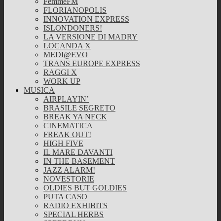
FemmeFM
FLORIANOPOLIS
INNOVATION EXPRESS
ISLONDONERS!
LA VERSIONE DI MADRY
LOCANDA X
MEDI@EVO
TRANS EUROPE EXPRESS
RAGGI X
WORK UP
MUSICA
AIRPLAYIN’
BRASILE SEGRETO
BREAK YA NECK
CINEMATICA
FREAK OUT!
HIGH FIVE
IL MARE DAVANTI
IN THE BASEMENT
JAZZ ALARM!
NOVESTORIE
OLDIES BUT GOLDIES
PUTA CASO
RADIO EXHIBITS
SPECIAL HERBS