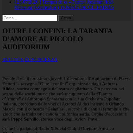
[ 23/07/2026 ]
Tempus de oi – Fainas: Jonathan della
Marianna (Escalaplano)
TEMPUS DE OI - FAINAS
Ricerca
per:
OLTRE I CONFINI: LA TARANTA
D’AMORE AL PICCOLO
AUDITORIUM
30/11/2016
CONOSCENZA
Prende il via il prossimo giovedì 1 dicembre all’Auditorium di Piazza
Dettori la rassegna “Oltre i confini” organizzata dagli
Actores
Alidos
, storica compagnia del teatro cagliaritano. Un percorso nel
segno della world music che sarà inaugurato dalla “Taranta
d’Amore” di Ambrogio Sparagna con la sua Orchestra Popolare
Italiana, preceduto dalle voci di Actores Alidos insieme a Orlando
Mascia con il concerto “Galanìas”, raccolta di canti al femminile che
gioca con la tradizione canora polifonica sarda. Ospite d’eccezione
sarà
Peppe Servillo
, storica voce degli Avion Travel.
Ce ne ha parlato al Radio X Social Club il Direttore Artistico