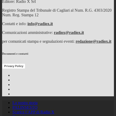
Editore: Radio X Srl
Registro Stampa del Tribunale di Cagliari al Num. R.G. 4303/2020
Num. Reg. Stampa 12
Contatti e info:
info@radiox.it
Comunicazioni amministrative:
radiox@radiox.it
per comunicati stampa e segnalazioni eventi:
redazione@radiox.it
Documenti e contatti
Privacy Policy
Facebook
Twitter
Instagram
Youtube
RSS
Feed
La nostra storia
PALINSESTO
Scarica l’APP di Radio X