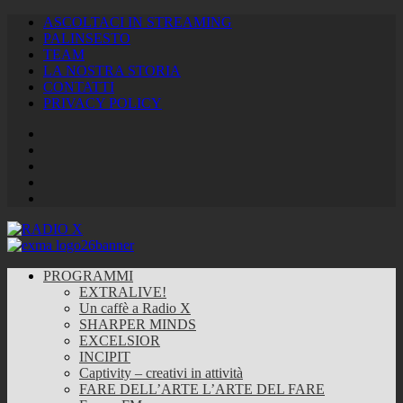
ASCOLTACI IN STREAMING
PALINSESTO
TEAM
LA NOSTRA STORIA
CONTATTI
PRIVACY POLICY
Facebook
Twitter
Instagram
Youtube
RSS
Feed
PROGRAMMI
EXTRALIVE!
Un caffè a Radio X
SHARPER MINDS
EXCELSIOR
INCIPIT
Captivity – creativi in attività
FARE DELL’ARTE L’ARTE DEL FARE