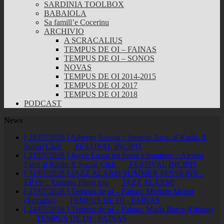
SARDINIA TOOLBOX
BABAIOLA
Sa famill’e Cocerinu
ARCHIVIO
A SCRACALIUS
TEMPUS DE OI – FAINAS
TEMPUS DE OI – SONOS
NOVAS
TEMPUS DE OI 2014-2015
TEMPUS DE OI 2017
TEMPUS DE OI 2018
PODCAST
News
[ 28/07/2026 ]
Albergo Savoia :: Simone Azzu al Radio X
Social Club
FESTIVAL INCIPIT
[ 21/07/2026 ]
Joyce Lussu tra fronti e frontiere :: Alessia
Farci al Radio X Social Club
FESTIVAL INCIPIT
[ 31/07/2026 ]
JAZZ ALARM SUMMER SESSIONS –
EP.19 :: Antonio Floris trio
JAZZ ALARM!
[ 27/07/2026 ]
Tempus de oi – Fainas: Myriam Mereu
(Terralba)
TEMPUS DE OI - FAINAS
[ 24/07/2026 ]
Tempus de oi – Fainas: Maria Barca (Ottana)
TEMPUS DE OI - FAINAS