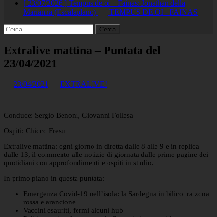
[ 23/07/2026 ]
Tempus de oi – Fainas: Jonathan della
Marianna (Escalaplano)
TEMPUS DE OI - FAINAS
Ricerca
per:
Extralive mattina – Puntata del
23/04/2021
23/04/2021
EXTRALIVE!
Conduce: Sergio Benoni, Giovanni Follesa
Ospiti: Chicco Fresu
Extralive mattina: ogni giorno in diretta dalle 8 alle 9 e in replica
dalle 13, il commento alle notizie di giornata dalle prime pagine dei
quotidiani con approfondimenti e ospiti in studio.
In primo piano in questa puntata:
Emergenza Covid-19 nell’isola: la Sardegna in bilico tra zona
rossa e arancione
Vaccini esauriti, fermi alcuni hub