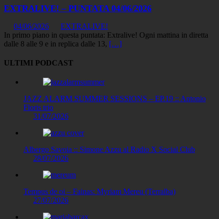
EXTRALIVE! – PUNTATA 04/06/2026
04/06/2026
EXTRALIVE!
In primo piano in questa puntata: Extralive! Ogni mattina in diretta
dalle 8 alle 9 e in replica dalle 13,
[…]
ULTIMI PODCAST
JAZZ ALARM SUMMER SESSIONS – EP.19 :: Antonio
Floris trio
31/07/2026
Albergo Savoia :: Simone Azzu al Radio X Social Club
28/07/2026
Tempus de oi – Fainas: Myriam Mereu (Terralba)
27/07/2026