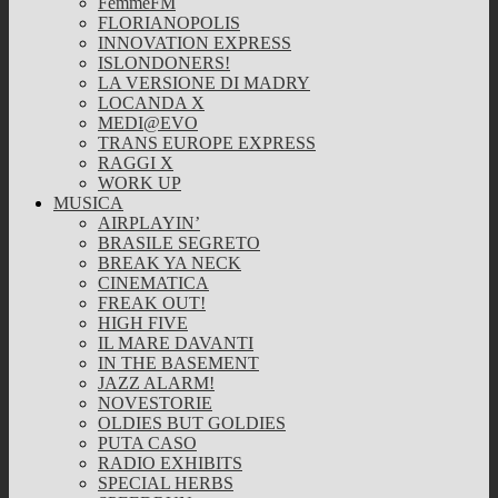
FemmeFM
FLORIANOPOLIS
INNOVATION EXPRESS
ISLONDONERS!
LA VERSIONE DI MADRY
LOCANDA X
MEDI@EVO
TRANS EUROPE EXPRESS
RAGGI X
WORK UP
MUSICA
AIRPLAYIN’
BRASILE SEGRETO
BREAK YA NECK
CINEMATICA
FREAK OUT!
HIGH FIVE
IL MARE DAVANTI
IN THE BASEMENT
JAZZ ALARM!
NOVESTORIE
OLDIES BUT GOLDIES
PUTA CASO
RADIO EXHIBITS
SPECIAL HERBS