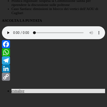
Politica regionale: sospesa la Commissione sanità per
riprendere la discussione sulle poltrone
Caso Sardara: dimissioni in blocco dei vertici dell’AOU di
Cagliari
ASCOLTA LA PUNTATA
Facebook
WhatsApp
Telegram
LinkedIn
Copy
extralive
Link