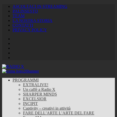
ASCOLTACI IN STREAMING
PALINSESTO
TEAM
LA NOSTRA STORIA
CONTATTI
PRIVACY POLICY
Facebook
Twitter
Instagram
Youtube
RSS
Feed
PROGRAMMI
EXTRALIVE!
Un caffè a Radio X
SHARPER MINDS
EXCELSIOR
INCIPIT
Captivity – creativi in attività
FARE DELL’ARTE L’ARTE DEL FARE