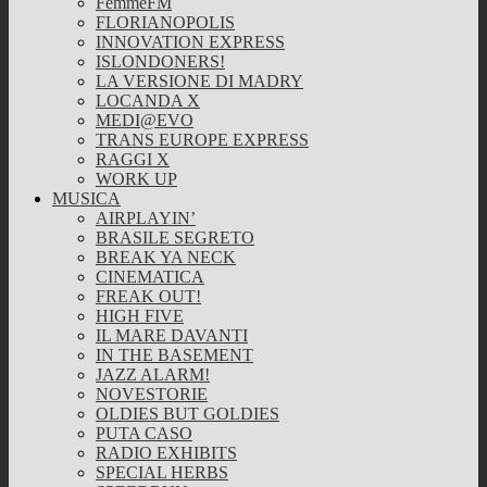
FemmeFM
FLORIANOPOLIS
INNOVATION EXPRESS
ISLONDONERS!
LA VERSIONE DI MADRY
LOCANDA X
MEDI@EVO
TRANS EUROPE EXPRESS
RAGGI X
WORK UP
MUSICA
AIRPLAYIN’
BRASILE SEGRETO
BREAK YA NECK
CINEMATICA
FREAK OUT!
HIGH FIVE
IL MARE DAVANTI
IN THE BASEMENT
JAZZ ALARM!
NOVESTORIE
OLDIES BUT GOLDIES
PUTA CASO
RADIO EXHIBITS
SPECIAL HERBS