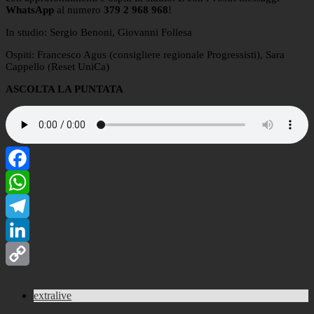
WhatsApp
al numero
379 2 968 968
!
In studio: Sergio Benoni, Giovanni Follesa
Ospiti: Francesco Agus (consigliere regionale Progressisti), Sara
Cappello (Reset UniCa)
ASCOLTA LA PUNTATA
Facebook
WhatsApp
Telegram
LinkedIn
Copy
extralive
Link