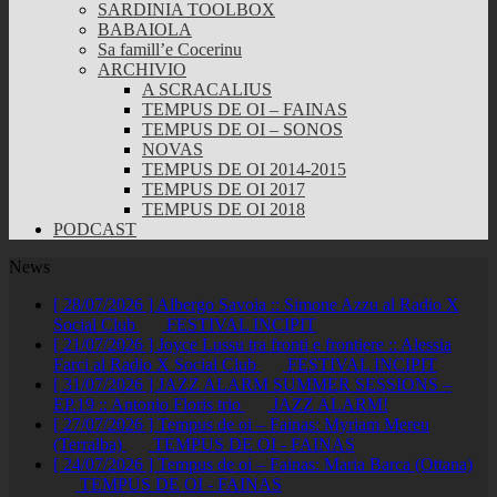
SARDINIA TOOLBOX
BABAIOLA
Sa famill’e Cocerinu
ARCHIVIO
A SCRACALIUS
TEMPUS DE OI – FAINAS
TEMPUS DE OI – SONOS
NOVAS
TEMPUS DE OI 2014-2015
TEMPUS DE OI 2017
TEMPUS DE OI 2018
PODCAST
News
[ 28/07/2026 ]
Albergo Savoia :: Simone Azzu al Radio X
Social Club
FESTIVAL INCIPIT
[ 21/07/2026 ]
Joyce Lussu tra fronti e frontiere :: Alessia
Farci al Radio X Social Club
FESTIVAL INCIPIT
[ 31/07/2026 ]
JAZZ ALARM SUMMER SESSIONS –
EP.19 :: Antonio Floris trio
JAZZ ALARM!
[ 27/07/2026 ]
Tempus de oi – Fainas: Myriam Mereu
(Terralba)
TEMPUS DE OI - FAINAS
[ 24/07/2026 ]
Tempus de oi – Fainas: Maria Barca (Ottana)
TEMPUS DE OI - FAINAS