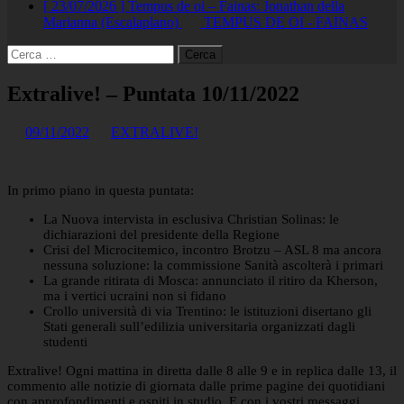
[ 23/07/2026 ]
Tempus de oi – Fainas: Jonathan della
Marianna (Escalaplano)
TEMPUS DE OI - FAINAS
Ricerca
per:
Extralive! – Puntata 10/11/2022
09/11/2022
EXTRALIVE!
In primo piano in questa puntata:
La Nuova intervista in esclusiva Christian Solinas: le
dichiarazioni del presidente della Regione
Crisi del Microcitemico, incontro Brotzu – ASL 8 ma ancora
nessuna soluzione: la commissione Sanità ascolterà i primari
La grande ritirata di Mosca: annunciato il ritiro da Kherson,
ma i vertici ucraini non si fidano
Crollo università di via Trentino: le istituzioni disertano gli
Stati generali sull’edilizia universitaria organizzati dagli
studenti
Extralive! Ogni mattina in diretta dalle 8 alle 9 e in replica dalle 13, il
commento alle notizie di giornata dalle prime pagine dei quotidiani
con approfondimenti e ospiti in studio. E con i vostri messaggi