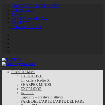
ASCOLTACI IN STREAMING
PALINSESTO
TEAM
LA NOSTRA STORIA
CONTATTI
PRIVACY POLICY
Facebook
Twitter
Instagram
Youtube
RSS
Feed
PROGRAMMI
EXTRALIVE!
Un caffè a Radio X
SHARPER MINDS
EXCELSIOR
INCIPIT
Captivity – creativi in attività
FARE DELL’ARTE L’ARTE DEL FARE