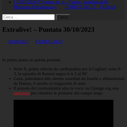
[ 23/07/2026 ]
Tempus de oi – Fainas: Jonathan della
Marianna (Escalaplano)
TEMPUS DE OI - FAINAS
Ricerca
per:
Extralive! – Puntata 30/10/2023
30/10/2023
EXTRALIVE!
In primo piano in questa puntata:
Serie A, prima vittoria da cardiopalma per il Cagliari: sotto 0-
3, la squadra di Ranieri segna il 4-3 al 96′
Gaza, palestinesi allo stremo assediati da Israele e abbandonati
da Hamas, è assalto ai magazzini di aiuti.
Il popolo del centrosinistra alza la voce: su Change.org una
petizione
per chiedere le primarie del campo largo