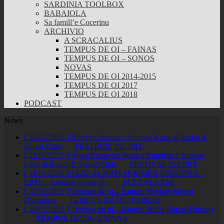
SARDINIA TOOLBOX
BABAIOLA
Sa famill’e Cocerinu
ARCHIVIO
A SCRACALIUS
TEMPUS DE OI – FAINAS
TEMPUS DE OI – SONOS
NOVAS
TEMPUS DE OI 2014-2015
TEMPUS DE OI 2017
TEMPUS DE OI 2018
PODCAST
News
[ 28/07/2026 ]
Albergo Savoia :: Simone Azzu al Radio X
Social Club
FESTIVAL INCIPIT
[ 21/07/2026 ]
Joyce Lussu tra fronti e frontiere :: Alessia
Farci al Radio X Social Club
FESTIVAL INCIPIT
[ 31/07/2026 ]
JAZZ ALARM SUMMER SESSIONS –
EP.19 :: Antonio Floris trio
JAZZ ALARM!
[ 27/07/2026 ]
Tempus de oi – Fainas: Myriam Mereu
(Terralba)
TEMPUS DE OI - FAINAS
[ 24/07/2026 ]
Tempus de oi – Fainas: Maria Barca (Ottana)
TEMPUS DE OI - FAINAS