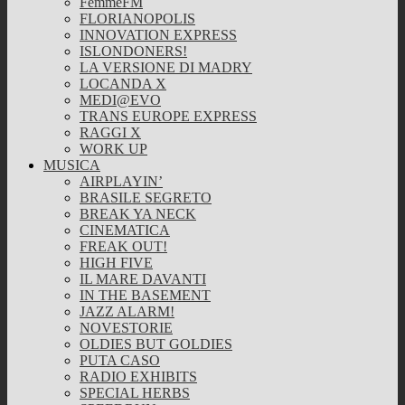
FemmeFM
FLORIANOPOLIS
INNOVATION EXPRESS
ISLONDONERS!
LA VERSIONE DI MADRY
LOCANDA X
MEDI@EVO
TRANS EUROPE EXPRESS
RAGGI X
WORK UP
MUSICA
AIRPLAYIN’
BRASILE SEGRETO
BREAK YA NECK
CINEMATICA
FREAK OUT!
HIGH FIVE
IL MARE DAVANTI
IN THE BASEMENT
JAZZ ALARM!
NOVESTORIE
OLDIES BUT GOLDIES
PUTA CASO
RADIO EXHIBITS
SPECIAL HERBS