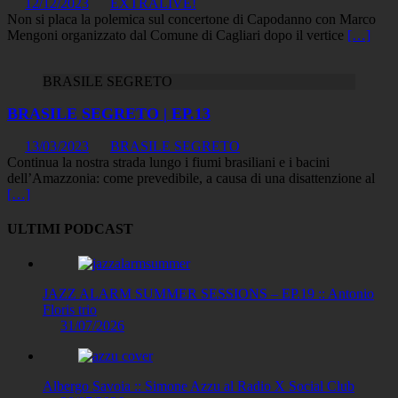
12/12/2023
EXTRALIVE!
Non si placa la polemica sul concertone di Capodanno con Marco
Mengoni organizzato dal Comune di Cagliari dopo il vertice
[…]
BRASILE SEGRETO
BRASILE SEGRETO | EP.13
13/03/2023
BRASILE SEGRETO
Continua la nostra strada lungo i fiumi brasiliani e i bacini
dell’Amazzonia: come prevedibile, a causa di una disattenzione al
[…]
ULTIMI PODCAST
JAZZ ALARM SUMMER SESSIONS – EP.19 :: Antonio
Floris trio
31/07/2026
Albergo Savoia :: Simone Azzu al Radio X Social Club