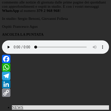
commento alle notizie di giornata dalle prime pagine dei quotidiani
con approfondimenti e ospiti in studio. E con i vostri messaggi
WhatsApp
al numero
379 2 968 968
!
In studio: Sergio Benoni, Giovanni Follesa
Ospiti: Francesco Agus
ASCOLTA LA PUNTATA
Facebook
WhatsApp
Telegram
LinkedIn
Copy
NEWS
Link