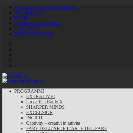
ASCOLTACI IN STREAMING
PALINSESTO
TEAM
LA NOSTRA STORIA
CONTATTI
PRIVACY POLICY
Facebook
Twitter
Instagram
Youtube
RSS
Feed
PROGRAMMI
EXTRALIVE!
Un caffè a Radio X
SHARPER MINDS
EXCELSIOR
INCIPIT
Captivity – creativi in attività
FARE DELL’ARTE L’ARTE DEL FARE