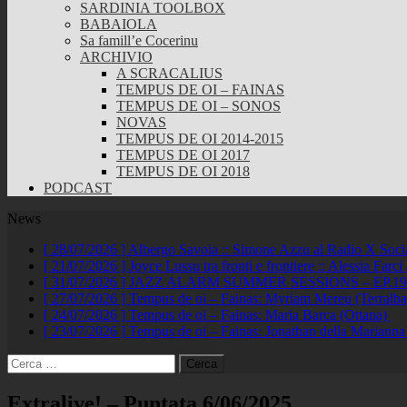
SARDINIA TOOLBOX
BABAIOLA
Sa famill’e Cocerinu
ARCHIVIO
A SCRACALIUS
TEMPUS DE OI – FAINAS
TEMPUS DE OI – SONOS
NOVAS
TEMPUS DE OI 2014-2015
TEMPUS DE OI 2017
TEMPUS DE OI 2018
PODCAST
News
[ 28/07/2026 ]
Albergo Savoia :: Simone Azzu al Radio X Soc
[ 21/07/2026 ]
Joyce Lussu tra fronti e frontiere :: Alessia Far
[ 31/07/2026 ]
JAZZ ALARM SUMMER SESSIONS – EP.19 :: A
[ 27/07/2026 ]
Tempus de oi – Fainas: Myriam Mereu (Terralb
[ 24/07/2026 ]
Tempus de oi – Fainas: Maria Barca (Ottana)
[ 23/07/2026 ]
Tempus de oi – Fainas: Jonathan della Marianna
Ricerca
per:
Extralive! – Puntata 6/06/2025