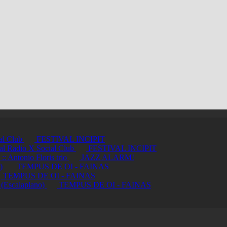
ial Club
FESTIVAL INCIPIT
ci al Radio X Social Club
FESTIVAL INCIPIT
ntonio Floris trio
JAZZ ALARM!
a)
TEMPUS DE OI - FAINAS
TEMPUS DE OI - FAINAS
 (Escalaplano)
TEMPUS DE OI - FAINAS