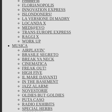
FemmeFM
FLORIANOPOLIS
INNOVATION EXPRESS
ISLONDONERS!
LA VERSIONE DI MADRY
LOCANDA X
MEDI@EVO
TRANS EUROPE EXPRESS
RAGGI X
WORK UP
MUSICA
AIRPLAYIN’
BRASILE SEGRETO
BREAK YA NECK
CINEMATICA
FREAK OUT!
HIGH FIVE
IL MARE DAVANTI
IN THE BASEMENT
JAZZ ALARM!
NOVESTORIE
OLDIES BUT GOLDIES
PUTA CASO
RADIO EXHIBITS
SPECIAL HERBS