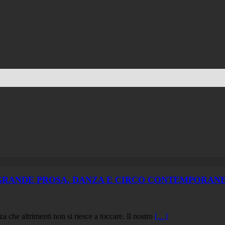
 GRANDE PROSA, DANZA E CIRCO CONTEMPORANEO
za che altrimenti non si riesce a toccare. Il nostro
[…]