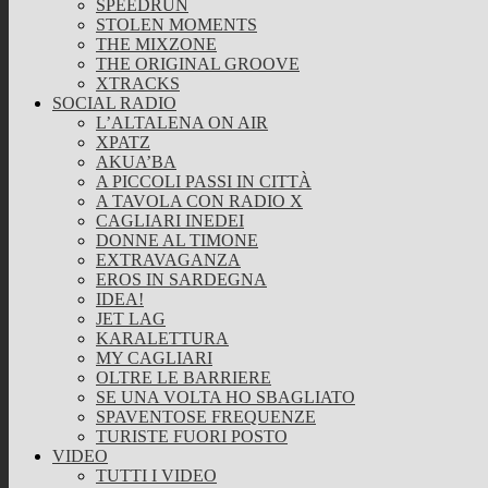
SPEEDRUN
STOLEN MOMENTS
THE MIXZONE
THE ORIGINAL GROOVE
XTRACKS
SOCIAL RADIO
L’ALTALENA ON AIR
XPATZ
AKUA’BA
A PICCOLI PASSI IN CITTÀ
A TAVOLA CON RADIO X
CAGLIARI INEDEI
DONNE AL TIMONE
EXTRAVAGANZA
EROS IN SARDEGNA
IDEA!
JET LAG
KARALETTURA
MY CAGLIARI
OLTRE LE BARRIERE
SE UNA VOLTA HO SBAGLIATO
SPAVENTOSE FREQUENZE
TURISTE FUORI POSTO
VIDEO
TUTTI I VIDEO