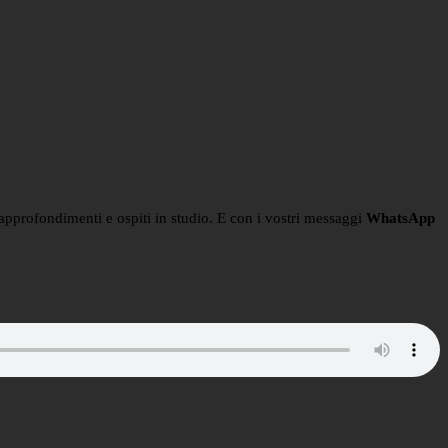
n approfondimenti e ospiti in studio. E con i vostri messaggi
WhatsApp