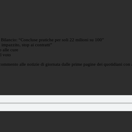
l Bilancio: “Concluse pratiche per soli 22 milioni su 100”
impazzito, stop ai contratti”
 alle cure
l voto
 il commento alle notizie di giornata dalle prime pagine dei quotidiani co