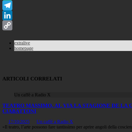
WhatsApp
Telegram
LinkedIn
Copy
extralive
Link
homepage
ARTICOLI CORRELATI
Un caffè a Radio X
TEATRO MASSIMO, AL VIA LA STAGIONE DE LA
CIABATTONI
17/10/2025
Un caffè a Radio X
«Il teatro, l’arte possono fare tantissimo per aprire angoli della coscien