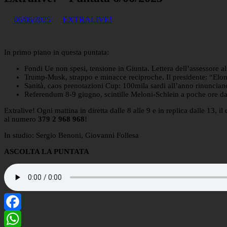
06/06/2025
EXTRALIVE!
In primo piano in questa puntata:
Fondi Ue non spesi, tensione in Giunta. Lettera dell’assessore a
Trump-Musk, strappo e minacce reciproche. Il presidente: “Elon 
Sanità, caos prenotazioni Cup: 100mila sardi all’anno rinunciano
Referendum 8-9 giugno, scintille Meloni-Schlein a poche ore da
Extralive! Ogni mattina in diretta dalle 8 alle 9 e in replica dalle 13,
al numero
379 2 968 968
!
In studio: Sergio Benoni, Giovanni Follesa
ASCOLTA LA PUNTATA
Facebook