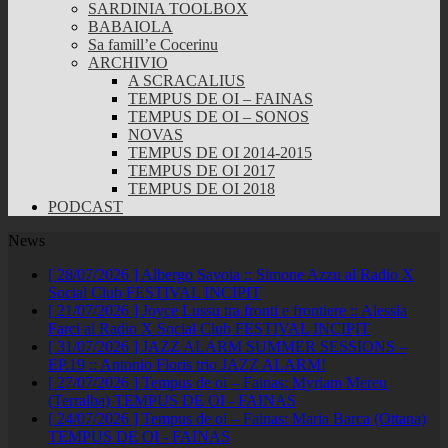
SARDINIA TOOLBOX
BABAIOLA
Sa famill’e Cocerinu
ARCHIVIO
A SCRACALIUS
TEMPUS DE OI – FAINAS
TEMPUS DE OI – SONOS
NOVAS
TEMPUS DE OI 2014-2015
TEMPUS DE OI 2017
TEMPUS DE OI 2018
PODCAST
News
[ 28/07/2026 ]
Albergo Savoia :: Simone Azzu al Radio X
Social Club
FESTIVAL INCIPIT
[ 21/07/2026 ]
Joyce Lussu tra fronti e frontiere :: Alessia
Farci al Radio X Social Club
FESTIVAL INCIPIT
[ 31/07/2026 ]
JAZZ ALARM SUMMER SESSIONS –
EP.19 :: Antonio Floris trio
JAZZ ALARM!
[ 27/07/2026 ]
Tempus de oi – Fainas: Myriam Mereu
(Terralba)
TEMPUS DE OI - FAINAS
[ 24/07/2026 ]
Tempus de oi – Fainas: Maria Barca (Ottana)
TEMPUS DE OI - FAINAS