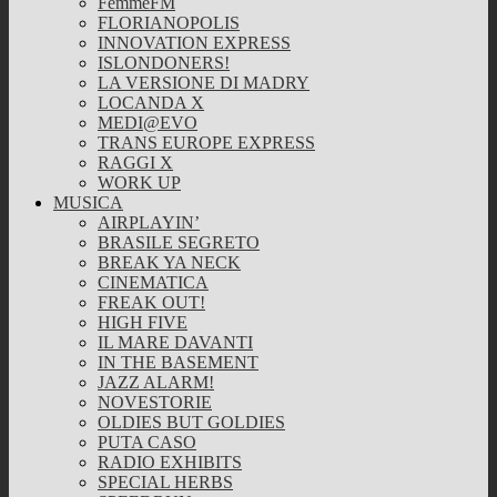
FemmeFM
FLORIANOPOLIS
INNOVATION EXPRESS
ISLONDONERS!
LA VERSIONE DI MADRY
LOCANDA X
MEDI@EVO
TRANS EUROPE EXPRESS
RAGGI X
WORK UP
MUSICA
AIRPLAYIN’
BRASILE SEGRETO
BREAK YA NECK
CINEMATICA
FREAK OUT!
HIGH FIVE
IL MARE DAVANTI
IN THE BASEMENT
JAZZ ALARM!
NOVESTORIE
OLDIES BUT GOLDIES
PUTA CASO
RADIO EXHIBITS
SPECIAL HERBS