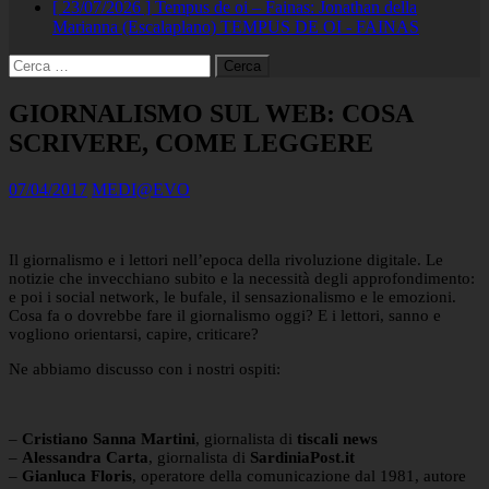
[ 23/07/2026 ]
Tempus de oi – Fainas: Jonathan della
Marianna (Escalaplano)
TEMPUS DE OI - FAINAS
Ricerca
per:
GIORNALISMO SUL WEB: COSA
SCRIVERE, COME LEGGERE
07/04/2017
MEDI@EVO
Il giornalismo e i lettori nell’epoca della rivoluzione digitale. Le
notizie che invecchiano subito e la necessità degli approfondimento:
e poi i social network, le bufale, il sensazionalismo e le emozioni.
Cosa fa o dovrebbe fare il giornalismo oggi? E i lettori, sanno e
vogliono orientarsi, capire, criticare?
Ne abbiamo discusso con i nostri ospiti:
–
Cristiano Sanna Martini
, giornalista di
tiscali news
–
Alessandra Carta
, giornalista di
SardiniaPost.it
–
Gianluca Floris
, operatore della comunicazione dal 1981, autore