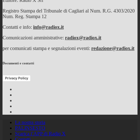
Editore: Radio X Srl
Registro Stampa del Tribunale di Cagliari al Num. R.G. 4303/2020
Num. Reg. Stampa 12
Contatti e info:
info@radiox.it
Comunicazioni amministrative:
radiox@radiox.it
per comunicati stampa e segnalazioni eventi:
redazione@radiox.it
Documenti e contatti
Privacy Policy
Facebook
Twitter
Instagram
Youtube
RSS
Feed
La nostra storia
PALINSESTO
Scarica l’APP di Radio X
Contatti