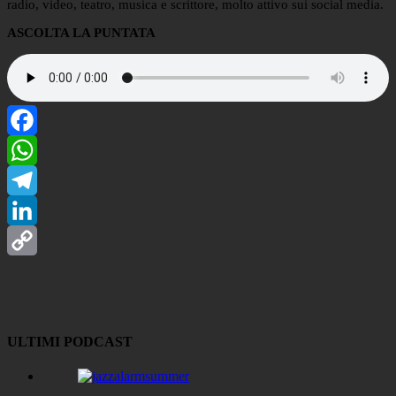
radio, video, teatro, musica e scrittore, molto attivo sui social media.
ASCOLTA LA PUNTATA
Facebook
WhatsApp
Telegram
LinkedIn
Copy
Link
ULTIMI PODCAST