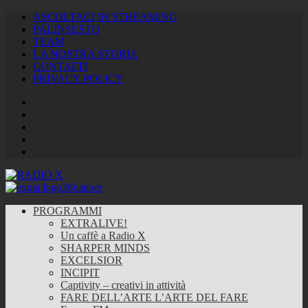
ASCOLTACI IN STREAMING
PALINSESTO
TEAM
LA NOSTRA STORIA
CONTATTI
PRIVACY POLICY
Facebook
Twitter
Instagram
Youtube
RSS
Feed
PROGRAMMI
EXTRALIVE!
Un caffè a Radio X
SHARPER MINDS
EXCELSIOR
INCIPIT
Captivity – creativi in attività
FARE DELL’ARTE L’ARTE DEL FARE