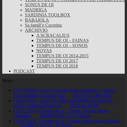
SONUS DE OI
MADRIGA
SARDINIA TOOLBOX
BABAIOLA
Sa famill’e Cocerinu
ARCHIVIO
A SCRACALIUS
TEMPUS DE OI – FAINAS
TEMPUS DE OI – SONOS
NOVAS
TEMPUS DE OI 2014-2015
TEMPUS DE OI 2017
TEMPUS DE OI 2018
PODCAST
News
[ 21/07/2026 ]
Joyce Lussu tra fronti e frontiere :: Alessia
Farci al Radio X Social Club
FESTIVAL INCIPIT
[ 31/07/2026 ]
JAZZ ALARM SUMMER SESSIONS –
EP.19 :: Antonio Floris trio
JAZZ ALARM!
[ 27/07/2026 ]
Tempus de oi – Fainas: Myriam Mereu
(Terralba)
TEMPUS DE OI - FAINAS
[ 24/07/2026 ]
Tempus de oi – Fainas: Maria Barca (Ottana)
TEMPUS DE OI - FAINAS