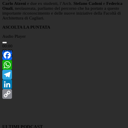
Carlo Atzeni
e due ex studenti, l’Arch.
Stefano Cadoni
e
Federica
Onali
, neolaureata, parliamo del percorso che ha portato a questo
importante riconoscimento e delle nuove iniziative della Facoltà di
Architettura di Cagliari.
ASCOLTA LA PUNTATA
Audio Player
00:00
00:00
00:00
Facebook
WhatsApp
Telegram
LinkedIn
Copy
Link
ULTIMI PODCAST