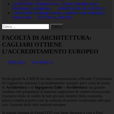
[ 23/07/2026 ]
Tempus de oi – Fainas: Jonathan della
Marianna (Escalaplano)
TEMPUS DE OI - FAINAS
[ 28/07/2026 ]
Albergo Savoia :: Simone Azzu al Radio X
Social Club
FESTIVAL INCIPIT
Ricerca
per:
FACOLTÀ DI ARCHITETTURA:
CAGLIARI OTTIENE
L’ACCREDITAMENTO EUROPEO
29/06/2015
VIVIBILITÀ
Pochi giorni fa il MIUR ha dato comunicazione ufficiale: l’Università
di Cagliari ha ottenuto l’accreditamento europeo per i corsi di studio
in
Architettura
e in
Ingegneria Edile – Architettura
: un grande
risultato che permetterà ai laureati cagliaritani di vedere riconosciuto
il proprio titolo di studio in tutti gli stati membri della comunità,
senza complicazioni e con la certezza di potersi confrontare alla pari
con i laureati delle altre nazioni europee.
In questa puntata di ExtraLIVE! con Ilene Steingut e con il Prof.