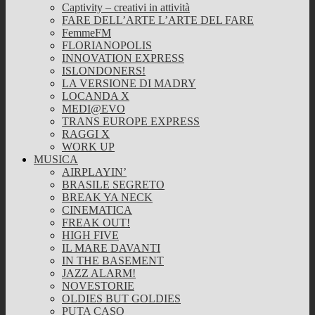
Captivity – creativi in attività
FARE DELL’ARTE L’ARTE DEL FARE
FemmeFM
FLORIANOPOLIS
INNOVATION EXPRESS
ISLONDONERS!
LA VERSIONE DI MADRY
LOCANDA X
MEDI@EVO
TRANS EUROPE EXPRESS
RAGGI X
WORK UP
MUSICA
AIRPLAYIN’
BRASILE SEGRETO
BREAK YA NECK
CINEMATICA
FREAK OUT!
HIGH FIVE
IL MARE DAVANTI
IN THE BASEMENT
JAZZ ALARM!
NOVESTORIE
OLDIES BUT GOLDIES
PUTA CASO