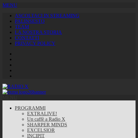
MENU
ASCOLTACI IN STREAMING
PALINSESTO
TEAM
LA NOSTRA STORIA
CONTATTI
PRIVACY POLICY
Facebook
Twitter
Instagram
Youtube
RSS
Feed
MENU
PROGRAMMI
EXTRALIVE!
Un caffè a Radio X
SHARPER MINDS
EXCELSIOR
INCIPIT