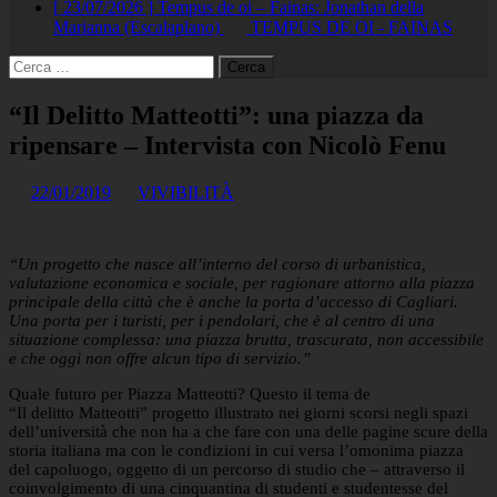
[ 23/07/2026 ]
Tempus de oi – Fainas: Jonathan della
Marianna (Escalaplano)
TEMPUS DE OI - FAINAS
Ricerca
per:
“Il Delitto Matteotti”: una piazza da
ripensare – Intervista con Nicolò Fenu
22/01/2019
VIVIBILITÀ
“Un progetto che nasce all’interno del corso di urbanistica,
valutazione economica e sociale, per ragionare attorno alla piazza
principale della città che è anche la porta d’accesso di Cagliari.
Una porta per i turisti, per i pendolari, che è al centro di una
situazione complessa: una piazza brutta, trascurata, non accessibile
e che oggi non offre alcun tipo di servizio.”
Quale futuro per Piazza Matteotti? Questo il tema de
“Il delitto Matteotti” progetto illustrato nei giorni scorsi negli spazi
dell’università che non ha a che fare con una delle pagine scure della
storia italiana ma con le condizioni in cui versa l’omonima piazza
del capoluogo, oggetto di un percorso di studio che – attraverso il
coinvolgimento di una cinquantina di studenti e studentesse del