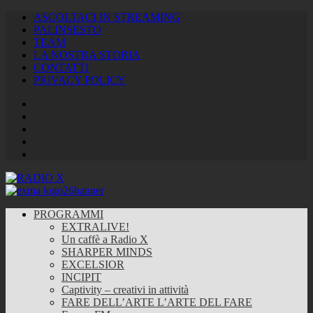
ASCOLTACI IN STREAMING
PALINSESTO
TEAM
LA NOSTRA STORIA
CONTATTI
PRIVACY POLICY
Facebook
Twitter
Instagram
Youtube
RSS
Feed
PROGRAMMI
EXTRALIVE!
Un caffè a Radio X
SHARPER MINDS
EXCELSIOR
INCIPIT
Captivity – creativi in attività
FARE DELL’ARTE L’ARTE DEL FARE