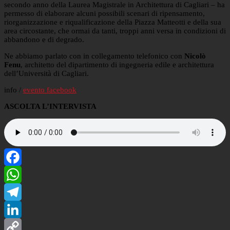
secondo anno della Laurea Magistrale in Architettura di Cagliari – ha
permesso di elaborare alcuni possibili scenari di ripensamento,
riorganizzazione e riqualificazione della Piazza Matteotti e della sua
area circostante, che ormai da tanti, troppi anni versa in condizioni di
abbandono e di degrado.
Ne abbiamo parlato con in collegamento telefonico con
Nicolò
Fenu
, architetto del dipartimento di ingegneria edile e architettura
dell’Università di Cagliari.
info /
evento facebook
ASCOLTA L’INTERVISTA
Facebook
WhatsApp
Telegram
LinkedIn