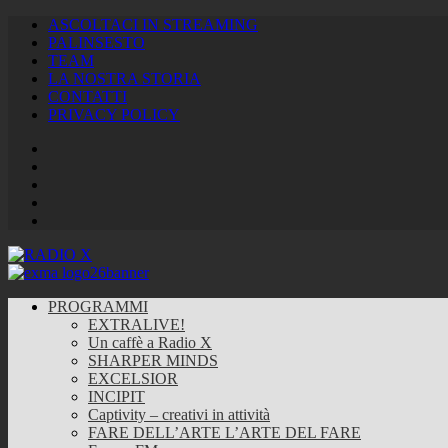
ASCOLTACI IN STREAMING
PALINSESTO
TEAM
LA NOSTRA STORIA
CONTATTI
PRIVACY POLICY
Facebook
Twitter
Instagram
Youtube
RSS
Feed
PROGRAMMI
EXTRALIVE!
Un caffè a Radio X
SHARPER MINDS
EXCELSIOR
INCIPIT
Captivity – creativi in attività
FARE DELL’ARTE L’ARTE DEL FARE