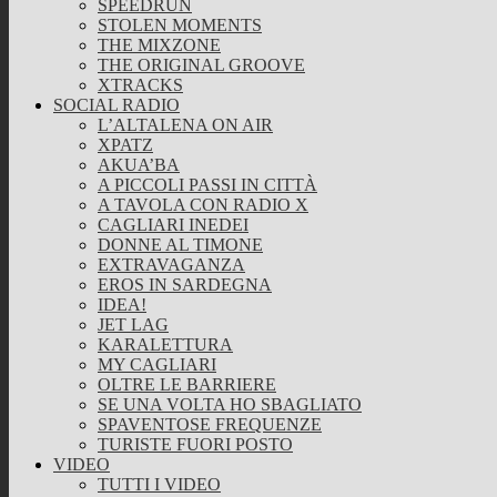
SPEEDRUN
STOLEN MOMENTS
THE MIXZONE
THE ORIGINAL GROOVE
XTRACKS
SOCIAL RADIO
L’ALTALENA ON AIR
XPATZ
AKUA’BA
A PICCOLI PASSI IN CITTÀ
A TAVOLA CON RADIO X
CAGLIARI INEDEI
DONNE AL TIMONE
EXTRAVAGANZA
EROS IN SARDEGNA
IDEA!
JET LAG
KARALETTURA
MY CAGLIARI
OLTRE LE BARRIERE
SE UNA VOLTA HO SBAGLIATO
SPAVENTOSE FREQUENZE
TURISTE FUORI POSTO
VIDEO
TUTTI I VIDEO