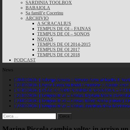
SARDINIA TOOLBOX
BABAIOLA
Sa famill’e Cocerinu
ARCHIVIO
A SCRACALIUS
TEMPUS DE OI – FAINAS
TEMPUS DE OI – SONOS
NOVAS
TEMPUS DE OI 2014-2015
TEMPUS DE OI 2017
TEMPUS DE OI 2018
PODCAST
News
[ 28/07/2026 ]
Albergo Savoia :: Simone Azzu al Radio X Soc
[ 21/07/2026 ]
Joyce Lussu tra fronti e frontiere :: Alessia Far
[ 31/07/2026 ]
JAZZ ALARM SUMMER SESSIONS – EP.19 :: A
[ 27/07/2026 ]
Tempus de oi – Fainas: Myriam Mereu (Terralb
[ 24/07/2026 ]
Tempus de oi – Fainas: Maria Barca (Ottana)
TE
[ 23/07/2026 ]
Tempus de oi – Fainas: Jonathan della Marianna
Ricerca
per:
Marina Piccola cambia volto: in arrivo un 