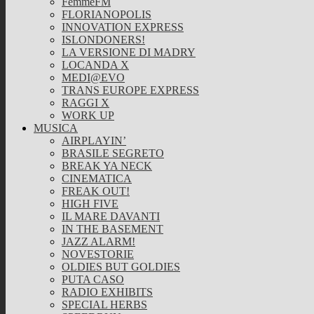
FemmeFM
FLORIANOPOLIS
INNOVATION EXPRESS
ISLONDONERS!
LA VERSIONE DI MADRY
LOCANDA X
MEDI@EVO
TRANS EUROPE EXPRESS
RAGGI X
WORK UP
MUSICA
AIRPLAYIN’
BRASILE SEGRETO
BREAK YA NECK
CINEMATICA
FREAK OUT!
HIGH FIVE
IL MARE DAVANTI
IN THE BASEMENT
JAZZ ALARM!
NOVESTORIE
OLDIES BUT GOLDIES
PUTA CASO
RADIO EXHIBITS
SPECIAL HERBS