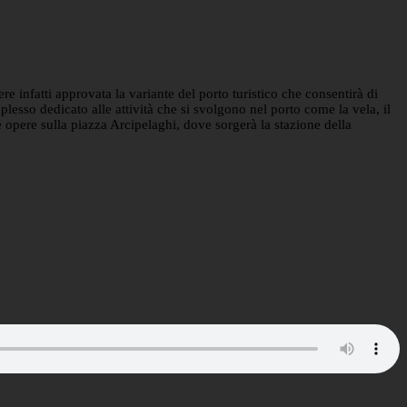
e infatti approvata la variante del porto turistico che consentirà di
lesso dedicato alle attività che si svolgono nel porto come la vela, il
e opere sulla piazza Arcipelaghi, dove sorgerà la stazione della