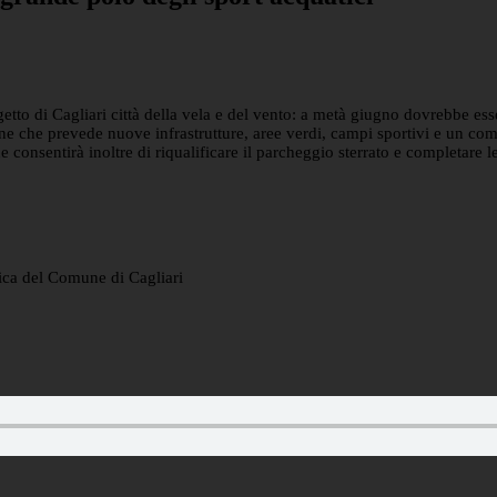
to di Cagliari città della vela e del vento: a metà giugno dovrebbe esser
ne che prevede nuove infrastrutture, aree verdi, campi sportivi e un comp
consentirà inoltre di riqualificare il parcheggio sterrato e completare l
egica del Comune di Cagliari