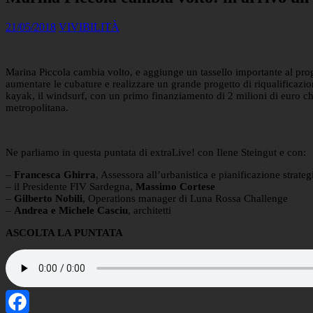
21/05/2018
VIVIBILITÀ
Marina Piccola cambia volto, e aggiunge un tassello importante al proget
aumentare le cubature e realizzare un grande progetto di riqualificazio
kayak, il windsurf, con un primo finanziamento di 2 milioni di euro che 
metropolitana.
Ne parliamo in questa puntata di extraLive! con Ilene Steingut e con:
–
Francesca Ghirra
, Assessora all’urbanistica e pianificazione strat
– il Presidente FIV Sardegna,
Massimo Cortese
–
Gilberto Nobili
, Operations manager di Luna Rossa Challenge
–
Andrea e Michele Casciu
, architetti
ASCOLTA LA PUNTATA