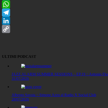
Facebook
WhatsApp
Telegram
LinkedIn
Copy
Link
ULTIMI PODCAST
JAZZ ALARM SUMMER SESSIONS – EP.19 :: Antonio Floris
31/07/2026
Albergo Savoia :: Simone Azzu al Radio X Social Club
28/07/2026