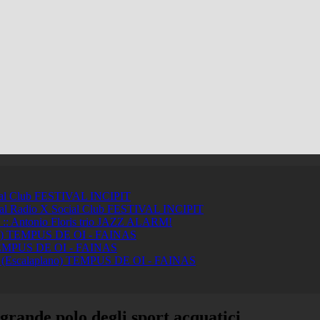
ial Club
FESTIVAL INCIPIT
ci al Radio X Social Club
FESTIVAL INCIPIT
ntonio Floris trio
JAZZ ALARM!
a)
TEMPUS DE OI - FAINAS
MPUS DE OI - FAINAS
 (Escalaplano)
TEMPUS DE OI - FAINAS
grande polo degli sport acquatici