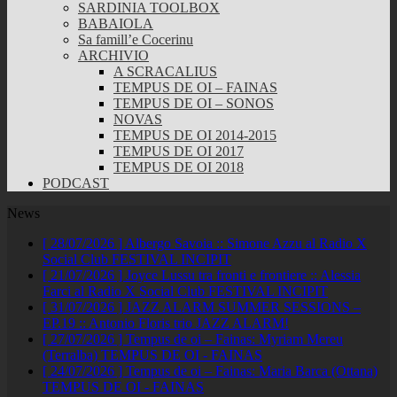
SARDINIA TOOLBOX
BABAIOLA
Sa famill’e Cocerinu
ARCHIVIO
A SCRACALIUS
TEMPUS DE OI – FAINAS
TEMPUS DE OI – SONOS
NOVAS
TEMPUS DE OI 2014-2015
TEMPUS DE OI 2017
TEMPUS DE OI 2018
PODCAST
News
[ 28/07/2026 ]
Albergo Savoia :: Simone Azzu al Radio X
Social Club
FESTIVAL INCIPIT
[ 21/07/2026 ]
Joyce Lussu tra fronti e frontiere :: Alessia
Farci al Radio X Social Club
FESTIVAL INCIPIT
[ 31/07/2026 ]
JAZZ ALARM SUMMER SESSIONS –
EP.19 :: Antonio Floris trio
JAZZ ALARM!
[ 27/07/2026 ]
Tempus de oi – Fainas: Myriam Mereu
(Terralba)
TEMPUS DE OI - FAINAS
[ 24/07/2026 ]
Tempus de oi – Fainas: Maria Barca (Ottana)
TEMPUS DE OI - FAINAS