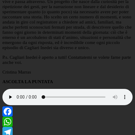
vive e passa attraverso. Un progetto che nasce dalla curiosità per la
ripetizione dei gesti, per la narrazione non lineare e dal desiderio di
sperimentare quanto (o quanto poco) sia necessario avere per poter
raccontare una storia. Ho scelto un certo numero di momenti, e sono
andata in giro col registratore a chiedere ad amici, familiari, ma
anche perfetti sconosciuti fermati per strada, di descrivere quello che
fanno ogni giorno in determinati momenti della giornata: ciò che è
emerso è un arcobaleno di stati d’animo, situazioni e personalità che
emergono da ogni risposta, ed è incredibile come ogni piccolo
episodio di Cagliari Inedei sia diverso e unico.
P.s. Cagliari Inedei è aperto a tutti! Contattatemi se volete farne parte
anche voi.
Cristina Marras
ASCOLTA LA PUNTATA
Facebook
WhatsApp