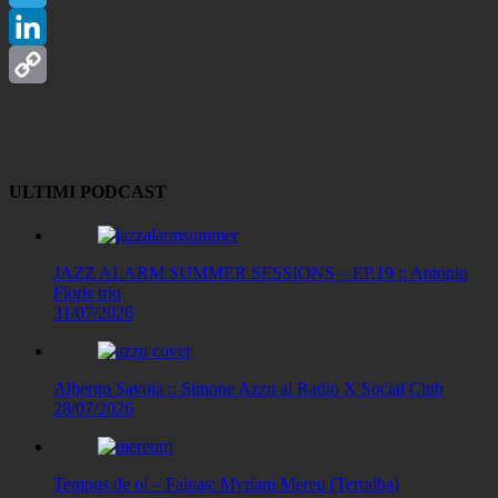
Telegram
LinkedIn
Copy
Link
ULTIMI PODCAST
JAZZ ALARM SUMMER SESSIONS – EP.19 :: Antonio
Floris trio
31/07/2026
Albergo Savoia :: Simone Azzu al Radio X Social Club
28/07/2026
Tempus de oi – Fainas: Myriam Mereu (Terralba)