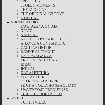
SPEEDRUN
STOLEN MOMENTS
THE MIXZONE
THE ORIGINAL GROOVE
XTRACKS
SOCIAL RADIO
L’ALTALENA ON AIR
XPATZ
AKUA’BA
A PICCOLI PASSI IN CITTÀ
A TAVOLA CON RADIO X
CAGLIARI INEDEI
DONNE AL TIMONE
EXTRAVAGANZA
EROS IN SARDEGNA
IDEA!
JET LAG
KARALETTURA
MY CAGLIARI
OLTRE LE BARRIERE
SE UNA VOLTA HO SBAGLIATO
SPAVENTOSE FREQUENZE
TURISTE FUORI POSTO
VIDEO
TUTTI I VIDEO