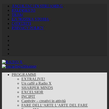
ASCOLTACI IN STREAMING
PALINSESTO
TEAM
LA NOSTRA STORIA
CONTATTI
PRIVACY POLICY
Facebook
Twitter
Instagram
Youtube
RSS
Feed
PROGRAMMI
EXTRALIVE!
Un caffè a Radio X
SHARPER MINDS
EXCELSIOR
INCIPIT
Captivity – creativi in attività
FARE DELL’ARTE L’ARTE DEL FARE