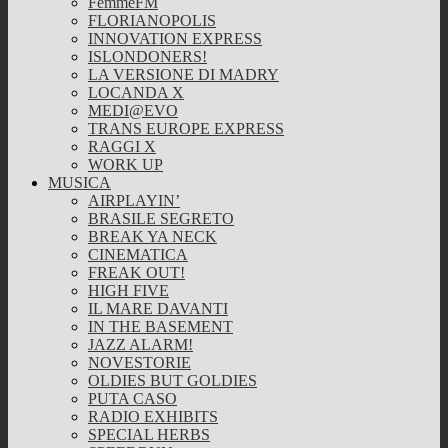
FemmeFM
FLORIANOPOLIS
INNOVATION EXPRESS
ISLONDONERS!
LA VERSIONE DI MADRY
LOCANDA X
MEDI@EVO
TRANS EUROPE EXPRESS
RAGGI X
WORK UP
MUSICA
AIRPLAYIN’
BRASILE SEGRETO
BREAK YA NECK
CINEMATICA
FREAK OUT!
HIGH FIVE
IL MARE DAVANTI
IN THE BASEMENT
JAZZ ALARM!
NOVESTORIE
OLDIES BUT GOLDIES
PUTA CASO
RADIO EXHIBITS
SPECIAL HERBS