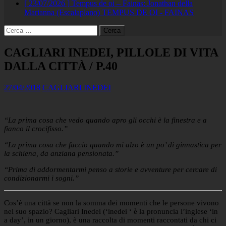
[ 23/07/2026 ]
Tempus de oi – Fainas: Jonathan della
Marianna (Escalaplano)
TEMPUS DE OI - FAINAS
Ricerca
per:
CAGLIARI INEDEI, PILLOLE DI VITA
DALLA CITTÀ / P.40
27/04/2018
CAGLIARI INEDEI
“La prima cosa che vedo quando apro gli occhi è la finestra e a
fianco il crocifisso.”
“La prima cosa che faccio quando mi alzo è un po’ di ginnastica per
la schiena, da anziana pensionata.”
“Prima di addormentarmi penso a storie e avventure per cercare di
condizionarmi i sogni.”
Cos’è una città se non la somma dei momenti che le persone vivono
nel suo spazio? Cagliari Inedei (‘inedei ‘ è la pronuncia l’inglese ‘in
a day’, in un giorno), è una raccolta di momenti raccontati da chi ci