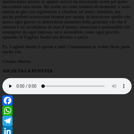
sperimentare quanto (o quanto poco) sia necessario avere per poter
raccontare una storia. Ho scelto un certo numero di momenti, e sono
andata in giro col registratore a chiedere ad amici, familiari, ma
anche perfetti sconosciuti fermati per strada, di descrivere quello che
fanno ogni giorno in determinati momenti della giornata: ciò che è
emerso è un arcobaleno di stati d’animo, situazioni e personalità che
emergono da ogni risposta, ed è incredibile come ogni piccolo
episodio di Cagliari Inedei sia diverso e unico.
P.s. Cagliari Inedei è aperto a tutti! Contattatemi se volete farne parte
anche voi.
Cristina Marras
ASCOLTA LA PUNTATA
Facebook
WhatsApp
Telegram