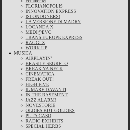
FemmeFM
FLORIANOPOLIS
INNOVATION EXPRESS
ISLONDONERS!
LA VERSIONE DI MADRY
LOCANDA X
MEDI@EVO
TRANS EUROPE EXPRESS
RAGGI X
WORK UP
MUSICA
AIRPLAYIN’
BRASILE SEGRETO
BREAK YA NECK
CINEMATICA
FREAK OUT!
HIGH FIVE
IL MARE DAVANTI
IN THE BASEMENT
JAZZ ALARM!
NOVESTORIE
OLDIES BUT GOLDIES
PUTA CASO
RADIO EXHIBITS
SPECIAL HERBS