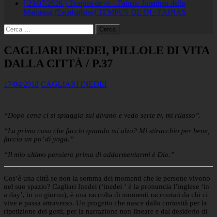
[ 23/07/2026 ]
Tempus de oi – Fainas: Jonathan della
Marianna (Escalaplano)
TEMPUS DE OI - FAINAS
Ricerca
per:
CAGLIARI INEDEI, PILLOLE DI VITA
DALLA CITTÀ / P.37
17/04/2018
CAGLIARI INEDEI
“Dopo cena ci si spiaggia sul divano e vedo serie tv, mi rilasso”.
“La prima cosa che faccio quando mi alzo? Mi stiracchio per bene,
faccio un po’ di yoga.”
“Il mio ultimo pensiero prima di addormentarmi è Dio.”
Cos’è una città se non la somma dei momenti che le persone vivono
nel suo spazio? Cagliari Inedei (‘inedei ‘ è la pronuncia l’inglese ‘in
a day’, in un giorno), è una raccolta di momenti raccontati da chi ci
vive e passa attraverso. Un progetto che nasce dalla curiosità per la
ripetizione dei gesti, per la narrazione non lineare e dal desiderio di