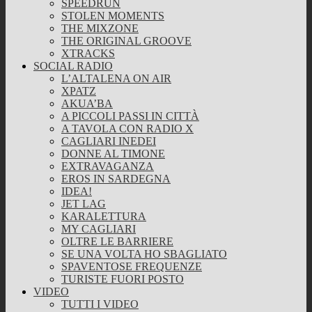
SPEEDRUN
STOLEN MOMENTS
THE MIXZONE
THE ORIGINAL GROOVE
XTRACKS
SOCIAL RADIO
L’ALTALENA ON AIR
XPATZ
AKUA’BA
A PICCOLI PASSI IN CITTÀ
A TAVOLA CON RADIO X
CAGLIARI INEDEI
DONNE AL TIMONE
EXTRAVAGANZA
EROS IN SARDEGNA
IDEA!
JET LAG
KARALETTURA
MY CAGLIARI
OLTRE LE BARRIERE
SE UNA VOLTA HO SBAGLIATO
SPAVENTOSE FREQUENZE
TURISTE FUORI POSTO
VIDEO
TUTTI I VIDEO