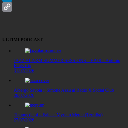
LinkedIn
Copy
Link
ULTIMI PODCAST
JAZZ ALARM SUMMER SESSIONS – EP.19 :: Antonio
Floris trio
31/07/2026
Albergo Savoia :: Simone Azzu al Radio X Social Club
28/07/2026
Tempus de oi – Fainas: Myriam Mereu (Terralba)
27/07/2026