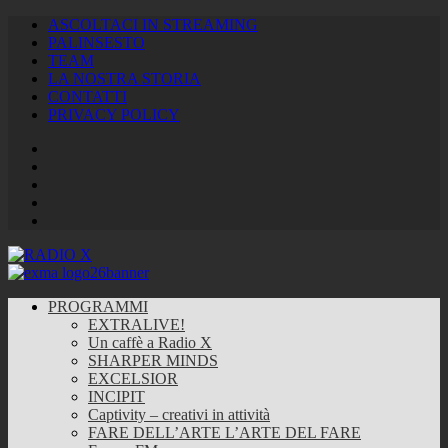
ASCOLTACI IN STREAMING
PALINSESTO
TEAM
LA NOSTRA STORIA
CONTATTI
PRIVACY POLICY
Facebook
Twitter
Instagram
Youtube
RSS
Feed
PROGRAMMI
EXTRALIVE!
Un caffè a Radio X
SHARPER MINDS
EXCELSIOR
INCIPIT
Captivity – creativi in attività
FARE DELL’ARTE L’ARTE DEL FARE