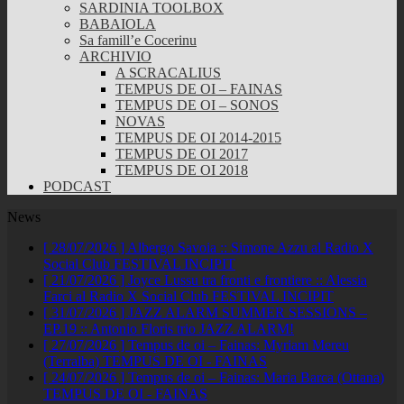
SARDINIA TOOLBOX
BABAIOLA
Sa famill’e Cocerinu
ARCHIVIO
A SCRACALIUS
TEMPUS DE OI – FAINAS
TEMPUS DE OI – SONOS
NOVAS
TEMPUS DE OI 2014-2015
TEMPUS DE OI 2017
TEMPUS DE OI 2018
PODCAST
News
[ 28/07/2026 ]
Albergo Savoia :: Simone Azzu al Radio X
Social Club
FESTIVAL INCIPIT
[ 21/07/2026 ]
Joyce Lussu tra fronti e frontiere :: Alessia
Farci al Radio X Social Club
FESTIVAL INCIPIT
[ 31/07/2026 ]
JAZZ ALARM SUMMER SESSIONS –
EP.19 :: Antonio Floris trio
JAZZ ALARM!
[ 27/07/2026 ]
Tempus de oi – Fainas: Myriam Mereu
(Terralba)
TEMPUS DE OI - FAINAS
[ 24/07/2026 ]
Tempus de oi – Fainas: Maria Barca (Ottana)
TEMPUS DE OI - FAINAS