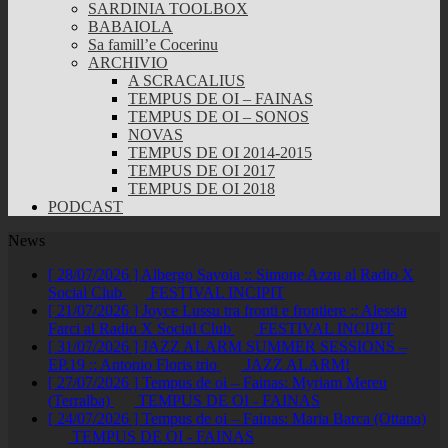
SARDINIA TOOLBOX
BABAIOLA
Sa famill’e Cocerinu
ARCHIVIO
A SCRACALIUS
TEMPUS DE OI – FAINAS
TEMPUS DE OI – SONOS
NOVAS
TEMPUS DE OI 2014-2015
TEMPUS DE OI 2017
TEMPUS DE OI 2018
PODCAST
News
[ 28/07/2026 ]
Albergo Savoia :: Simone Azzu al Radio X
Social Club
FESTIVAL INCIPIT
[ 21/07/2026 ]
Joyce Lussu tra fronti e frontiere :: Alessia
Farci al Radio X Social Club
FESTIVAL INCIPIT
[ 31/07/2026 ]
JAZZ ALARM SUMMER SESSIONS –
EP.19 :: Antonio Floris trio
JAZZ ALARM!
[ 27/07/2026 ]
Tempus de oi – Fainas: Myriam Mereu
(Terralba)
TEMPUS DE OI - FAINAS
[ 24/07/2026 ]
Tempus de oi – Fainas: Maria Barca (Ottana)
TEMPUS DE OI - FAINAS