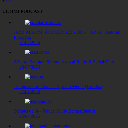
Paginazione
degli
ULTIMI PODCAST
articoli
JAZZ ALARM SUMMER SESSIONS – EP.19 :: Antonio
Floris trio
31/07/2026
Albergo Savoia :: Simone Azzu al Radio X Social Club
28/07/2026
Tempus de oi – Fainas: Myriam Mereu (Terralba)
27/07/2026
Tempus de oi – Fainas: Maria Barca (Ottana)
24/07/2026