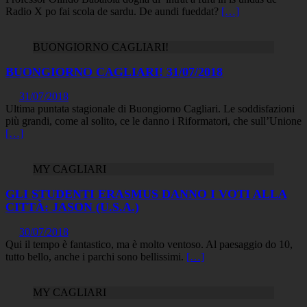
Radio X po fai scola de sardu. De aundi fueddat?
[…]
BUONGIORNO CAGLIARI!
BUONGIORNO CAGLIARI! 31/07/2018
31/07/2018
Ultima puntata stagionale di Buongiorno Cagliari. Le soddisfazioni
più grandi, come al solito, ce le danno i Riformatori, che sull’Unione
[…]
MY CAGLIARI
GLI STUDENTI ERASMUS DANNO I VOTI ALLA
CITTÀ: JASON (U.S.A.)
30/07/2018
Qui il tempo è fantastico, ma è molto ventoso. Al paesaggio do 10,
tutto bello, anche i parchi sono bellissimi.
[…]
MY CAGLIARI