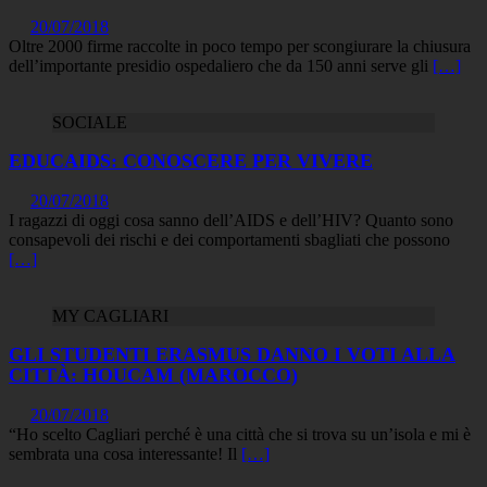
20/07/2018
Oltre 2000 firme raccolte in poco tempo per scongiurare la chiusura
dell’importante presidio ospedaliero che da 150 anni serve gli
[…]
SOCIALE
EDUCAIDS: CONOSCERE PER VIVERE
20/07/2018
I ragazzi di oggi cosa sanno dell’AIDS e dell’HIV? Quanto sono
consapevoli dei rischi e dei comportamenti sbagliati che possono
[…]
MY CAGLIARI
GLI STUDENTI ERASMUS DANNO I VOTI ALLA
CITTÀ: HOUCAM (MAROCCO)
20/07/2018
“Ho scelto Cagliari perché è una città che si trova su un’isola e mi è
sembrata una cosa interessante! Il
[…]