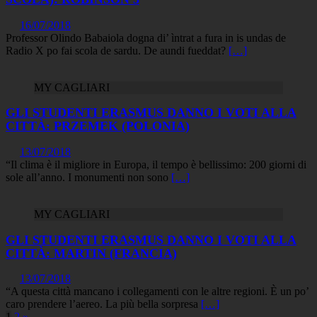
16/07/2018
Professor Olindo Babaiola dogna di’ ìntrat a fura in is undas de
Radio X po fai scola de sardu. De aundi fueddat?
[…]
MY CAGLIARI
GLI STUDENTI ERASMUS DANNO I VOTI ALLA
CITTÀ: PRZEMEK (POLONIA)
13/07/2018
“Il clima è il migliore in Europa, il tempo è bellissimo: 200 giorni di
sole all’anno. I monumenti non sono
[…]
MY CAGLIARI
GLI STUDENTI ERASMUS DANNO I VOTI ALLA
CITTÀ: MARTIN (FRANCIA)
13/07/2018
“A questa città mancano i collegamenti con le altre regioni. È un po’
caro prendere l’aereo. La più bella sorpresa
[…]
1
2
»