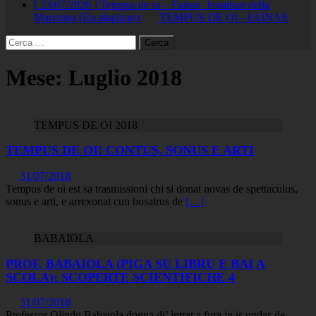
[ 23/07/2026 ]
Tempus de oi – Fainas: Jonathan della
Marianna (Escalaplano)
TEMPUS DE OI - FAINAS
Ricerca
per:
Mese:
Luglio 2018
TEMPUS DE OI 2018
TEMPUS DE OI! CONTUS, SONUS E ARTI
31/07/2018
Tempus de oi est sa trasmissioni chi si donat novas de spettaculus,
sonus e arti, e arrexonat cun bosatrus de
[…]
BABAIOLA
PROF. BABAIOLA (PIGA SU LIBRU E BAI A
SCOLA): SCOPERTE SCIENTIFICHE 4
31/07/2018
Professor Olindo Babaiola dogna di’ ìntrat a fura in is undas de