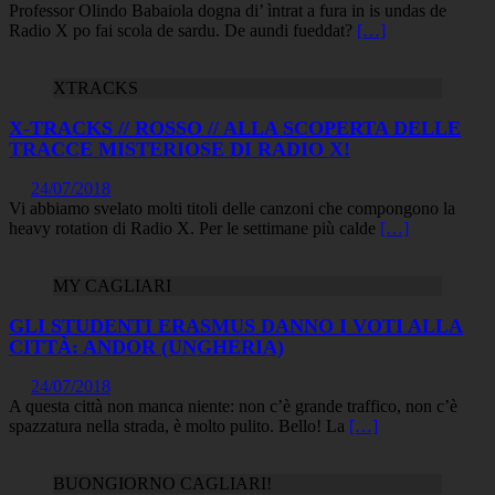
Professor Olindo Babaiola dogna di’ ìntrat a fura in is undas de
Radio X po fai scola de sardu. De aundi fueddat?
[…]
XTRACKS
X-TRACKS // ROSSO // ALLA SCOPERTA DELLE
TRACCE MISTERIOSE DI RADIO X!
24/07/2018
Vi abbiamo svelato molti titoli delle canzoni che compongono la
heavy rotation di Radio X. Per le settimane più calde
[…]
MY CAGLIARI
GLI STUDENTI ERASMUS DANNO I VOTI ALLA
CITTÀ: ANDOR (UNGHERIA)
24/07/2018
A questa città non manca niente: non c’è grande traffico, non c’è
spazzatura nella strada, è molto pulito. Bello! La
[…]
BUONGIORNO CAGLIARI!