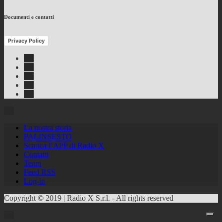
Documenti e contatti
Privacy Policy
Facebook
Twitter
Instagram
Youtube
RSS
Feed
La nostra storia
PALINSESTO
Scarica l’APP di Radio X
Contatti
Team
Feed RSS
Log-in
Copyright © 2019 | Radio X S.r.l. - All rights reserved