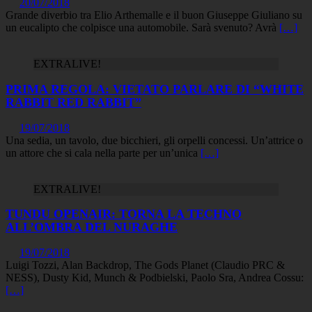
20/07/2018
Grande diverbio tra Elio Arthemalle e il buon Giuseppe Giuliano su
un eucalipto che colpisce una automobile. Sarà svenuto? Avrà
[…]
EXTRALIVE!
PRIMA REGOLA: VIETATO PARLARE DI “WHITE
RABBIT RED RABBIT”
19/07/2018
Una sedia, un tavolo, due bicchieri, gli orpelli concessi. Un’attrice o
un attore che si cala nella parte per un’unica
[…]
EXTRALIVE!
TUNDU OPENAIR: TORNA LA TECHNO
ALL’OMBRA DEL NURAGHE
19/07/2018
Luigi Tozzi, Alan Backdrop, The Gods Planet (Claudio PRC &
NESS), Dusty Kid, Munch & Podbielski, Paolo Sra, Andrea Cossu:
[…]