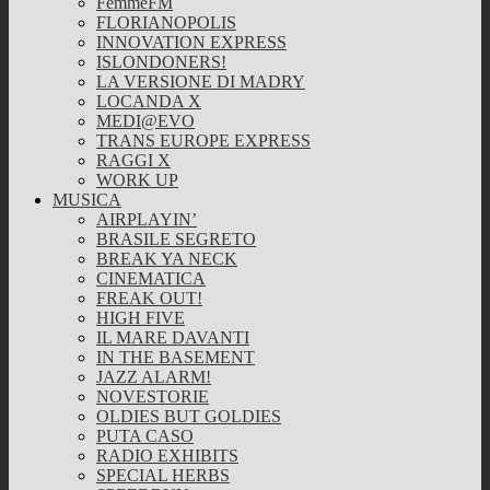
FemmeFM
FLORIANOPOLIS
INNOVATION EXPRESS
ISLONDONERS!
LA VERSIONE DI MADRY
LOCANDA X
MEDI@EVO
TRANS EUROPE EXPRESS
RAGGI X
WORK UP
MUSICA
AIRPLAYIN’
BRASILE SEGRETO
BREAK YA NECK
CINEMATICA
FREAK OUT!
HIGH FIVE
IL MARE DAVANTI
IN THE BASEMENT
JAZZ ALARM!
NOVESTORIE
OLDIES BUT GOLDIES
PUTA CASO
RADIO EXHIBITS
SPECIAL HERBS