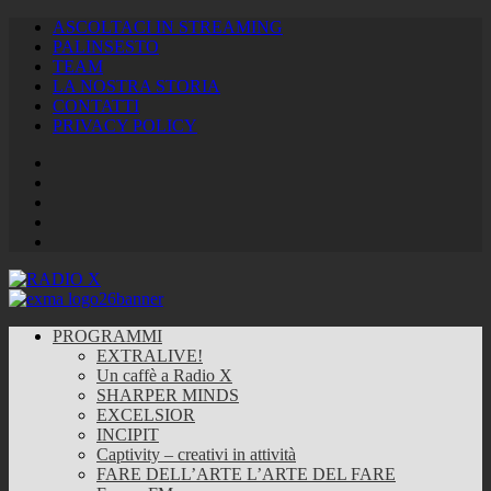
ASCOLTACI IN STREAMING
PALINSESTO
TEAM
LA NOSTRA STORIA
CONTATTI
PRIVACY POLICY
Facebook
Twitter
Instagram
Youtube
RSS
Feed
PROGRAMMI
EXTRALIVE!
Un caffè a Radio X
SHARPER MINDS
EXCELSIOR
INCIPIT
Captivity – creativi in attività
FARE DELL’ARTE L’ARTE DEL FARE