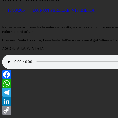
18/03/2014
DA NON PERDERE
,
VIVIBILITÀ
Ricreare un’armonia tra la natura e la città, socializzare, conoscere e 
cultura e orti urbani.
Con noi
Paolo Erasmo
, Presidente dell’associazione AgriCulture e
Sa
ASCOLTA LA PUNTATA
Facebook
WhatsApp
Telegram
LinkedIn