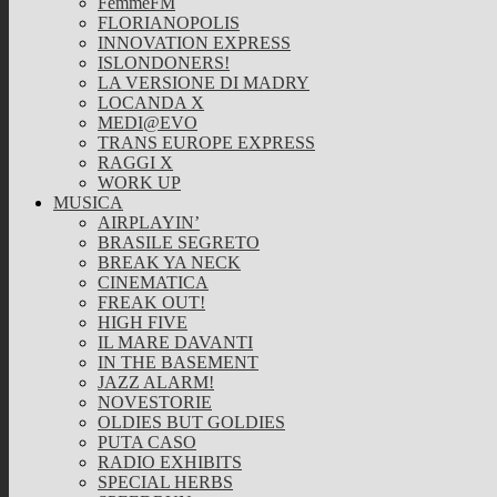
FemmeFM
FLORIANOPOLIS
INNOVATION EXPRESS
ISLONDONERS!
LA VERSIONE DI MADRY
LOCANDA X
MEDI@EVO
TRANS EUROPE EXPRESS
RAGGI X
WORK UP
MUSICA
AIRPLAYIN’
BRASILE SEGRETO
BREAK YA NECK
CINEMATICA
FREAK OUT!
HIGH FIVE
IL MARE DAVANTI
IN THE BASEMENT
JAZZ ALARM!
NOVESTORIE
OLDIES BUT GOLDIES
PUTA CASO
RADIO EXHIBITS
SPECIAL HERBS