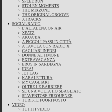
SPEEDRUN
STOLEN MOMENTS
THE MIXZONE
THE ORIGINAL GROOVE
XTRACKS
SOCIAL RADIO
L’ALTALENA ON AIR
XPATZ
AKUA’BA
A PICCOLI PASSI IN CITTÀ
A TAVOLA CON RADIO X
CAGLIARI INEDEI
DONNE AL TIMONE
EXTRAVAGANZA
EROS IN SARDEGNA
IDEA!
JET LAG
KARALETTURA
MY CAGLIARI
OLTRE LE BARRIERE
SE UNA VOLTA HO SBAGLIATO
SPAVENTOSE FREQUENZE
TURISTE FUORI POSTO
VIDEO
TUTTI I VIDEO