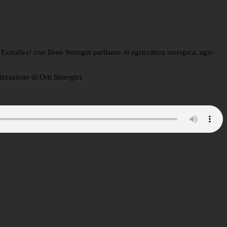
Extralive! con Ilene Steingut parliamo di agricoltura sinergica, agri-
izzazione di Orti Sinergici.