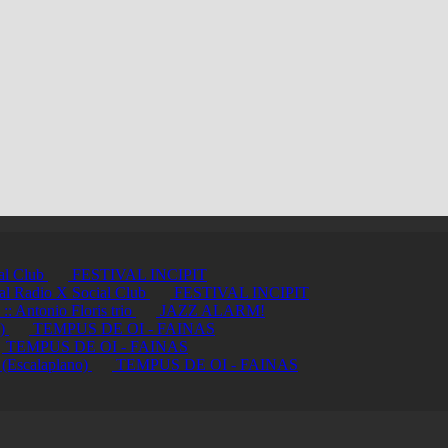
ial Club
FESTIVAL INCIPIT
ci al Radio X Social Club
FESTIVAL INCIPIT
ntonio Floris trio
JAZZ ALARM!
a)
TEMPUS DE OI - FAINAS
TEMPUS DE OI - FAINAS
 (Escalaplano)
TEMPUS DE OI - FAINAS