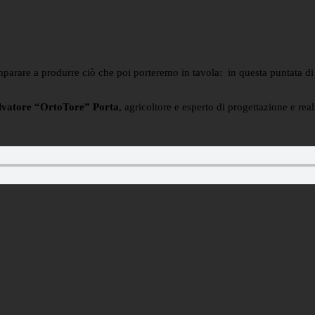
imparare a produrre ciò che poi porteremo in tavola: in questa puntata di 
lvatore “OrtoTore” Porta
, agricoltore e esperto di progettazione e real