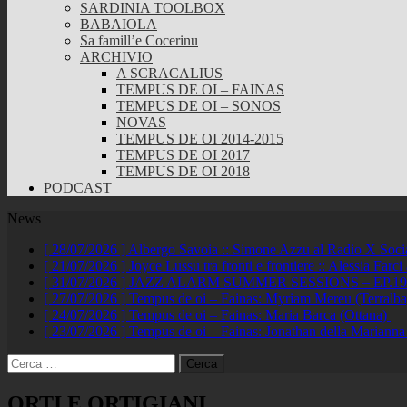
SARDINIA TOOLBOX
BABAIOLA
Sa famill’e Cocerinu
ARCHIVIO
A SCRACALIUS
TEMPUS DE OI – FAINAS
TEMPUS DE OI – SONOS
NOVAS
TEMPUS DE OI 2014-2015
TEMPUS DE OI 2017
TEMPUS DE OI 2018
PODCAST
News
[ 28/07/2026 ]
Albergo Savoia :: Simone Azzu al Radio X Soc
[ 21/07/2026 ]
Joyce Lussu tra fronti e frontiere :: Alessia Far
[ 31/07/2026 ]
JAZZ ALARM SUMMER SESSIONS – EP.19 :: A
[ 27/07/2026 ]
Tempus de oi – Fainas: Myriam Mereu (Terralb
[ 24/07/2026 ]
Tempus de oi – Fainas: Maria Barca (Ottana)
[ 23/07/2026 ]
Tempus de oi – Fainas: Jonathan della Marianna
Ricerca
per:
ORTI E ORTIGIANI