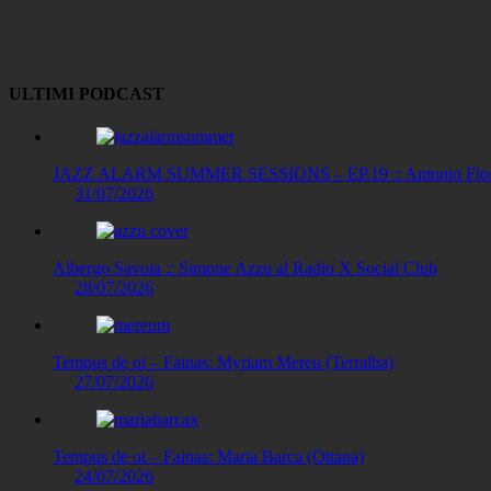
Copy
Link
ULTIMI PODCAST
JAZZ ALARM SUMMER SESSIONS – EP.19 :: Antonio Floris
31/07/2026
Albergo Savoia :: Simone Azzu al Radio X Social Club
28/07/2026
Tempus de oi – Fainas: Myriam Mereu (Terralba)
27/07/2026
Tempus de oi – Fainas: Maria Barca (Ottana)
24/07/2026