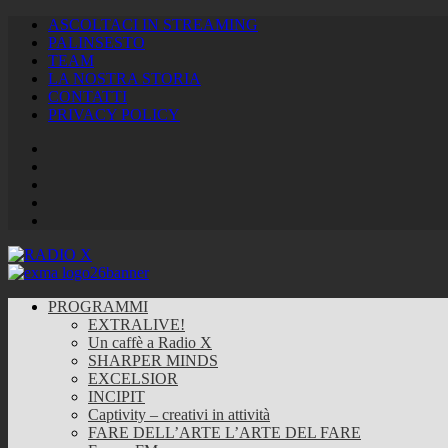
ASCOLTACI IN STREAMING
PALINSESTO
TEAM
LA NOSTRA STORIA
CONTATTI
PRIVACY POLICY
Facebook
Twitter
Instagram
Youtube
RSS
Feed
PROGRAMMI
EXTRALIVE!
Un caffè a Radio X
SHARPER MINDS
EXCELSIOR
INCIPIT
Captivity – creativi in attività
FARE DELL’ARTE L’ARTE DEL FARE