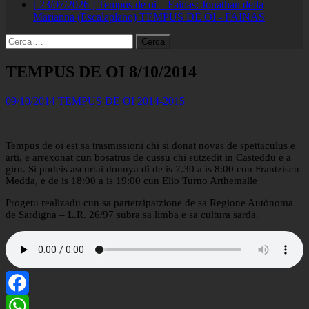
[ 23/07/2026 ]
Tempus de oi – Fainas: Jonathan della
Marianna (Escalaplano)
TEMPUS DE OI - FAINAS
Ricerca
per:
TEMPUS DE OI 8/10/2014
09/10/2014
TEMPUS DE OI 2014-2015
Tempus de oi est sa trasmissioni chi si donat novas de spettaculus e
arti, e arrexonat cun bosatrus de cussu chi sutzedit in Casteddu e a
giru. Si podeis ascurtai donnya dì de is 7.30 a is 8:00 cun Frantziscu
Medda, e de is 18:00 a is 19:00 cun Elio Turno Arthemalle
Progetu realizadu cun sa partetzipatzione de sa Regione Autònoma
de Sardigna – L.R. 26/97 subra sa limba e sa cultura sarda.
Facebook