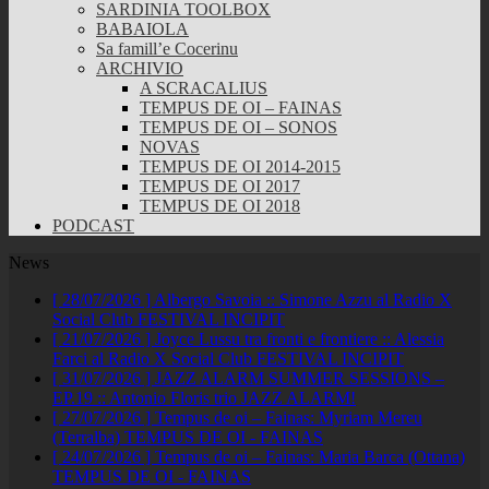
SARDINIA TOOLBOX
BABAIOLA
Sa famill’e Cocerinu
ARCHIVIO
A SCRACALIUS
TEMPUS DE OI – FAINAS
TEMPUS DE OI – SONOS
NOVAS
TEMPUS DE OI 2014-2015
TEMPUS DE OI 2017
TEMPUS DE OI 2018
PODCAST
News
[ 28/07/2026 ]
Albergo Savoia :: Simone Azzu al Radio X
Social Club
FESTIVAL INCIPIT
[ 21/07/2026 ]
Joyce Lussu tra fronti e frontiere :: Alessia
Farci al Radio X Social Club
FESTIVAL INCIPIT
[ 31/07/2026 ]
JAZZ ALARM SUMMER SESSIONS –
EP.19 :: Antonio Floris trio
JAZZ ALARM!
[ 27/07/2026 ]
Tempus de oi – Fainas: Myriam Mereu
(Terralba)
TEMPUS DE OI - FAINAS
[ 24/07/2026 ]
Tempus de oi – Fainas: Maria Barca (Ottana)
TEMPUS DE OI - FAINAS