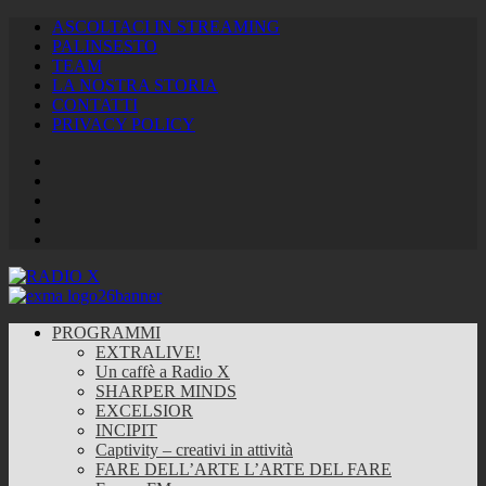
ASCOLTACI IN STREAMING
PALINSESTO
TEAM
LA NOSTRA STORIA
CONTATTI
PRIVACY POLICY
Facebook
Twitter
Instagram
Youtube
RSS
Feed
PROGRAMMI
EXTRALIVE!
Un caffè a Radio X
SHARPER MINDS
EXCELSIOR
INCIPIT
Captivity – creativi in attività
FARE DELL’ARTE L’ARTE DEL FARE