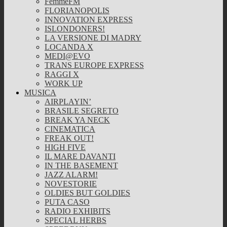
FemmeFM
FLORIANOPOLIS
INNOVATION EXPRESS
ISLONDONERS!
LA VERSIONE DI MADRY
LOCANDA X
MEDI@EVO
TRANS EUROPE EXPRESS
RAGGI X
WORK UP
MUSICA
AIRPLAYIN’
BRASILE SEGRETO
BREAK YA NECK
CINEMATICA
FREAK OUT!
HIGH FIVE
IL MARE DAVANTI
IN THE BASEMENT
JAZZ ALARM!
NOVESTORIE
OLDIES BUT GOLDIES
PUTA CASO
RADIO EXHIBITS
SPECIAL HERBS