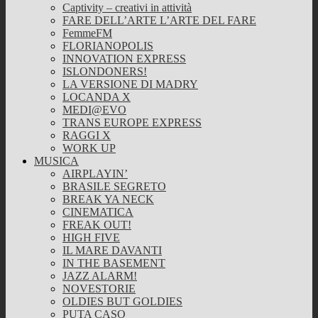
Captivity – creativi in attività
FARE DELL’ARTE L’ARTE DEL FARE
FemmeFM
FLORIANOPOLIS
INNOVATION EXPRESS
ISLONDONERS!
LA VERSIONE DI MADRY
LOCANDA X
MEDI@EVO
TRANS EUROPE EXPRESS
RAGGI X
WORK UP
MUSICA
AIRPLAYIN’
BRASILE SEGRETO
BREAK YA NECK
CINEMATICA
FREAK OUT!
HIGH FIVE
IL MARE DAVANTI
IN THE BASEMENT
JAZZ ALARM!
NOVESTORIE
OLDIES BUT GOLDIES
PUTA CASO