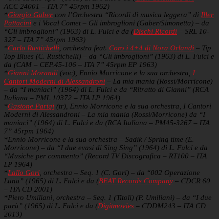
ACC 24001 – ITA 7” 45rpm 1962)
*
Giorgio Gaber
con l’Orchestra “Ricordi di musica leggera” di
Iller
Pattacini
e i Vocal Comet – Gli imbroglioni (Gaber/Simonetta) – da
“Gli imbroglioni” (1963) di L. Fulci e da (
Dischi Ricordi
– SRL 10-
327 – ITA 7” 45rpm 1963)
*
Carlo Rustichelli
, orchestra feat.
Coro i 4+4 di Nora Orlandi
– Tip
Top Blues (C. Rustichelli) – da “Gli imbroglioni” (1963) di L. Fulci e
da (CAM – CEP.45-106 – ITA 7” 45rpm EP 1963)
*
Gianni Morandi
(voc), Ennio Morricone e la sua orchestra,
I
Cantori Moderni di Alessandroni
– La mia mania (Rossi/Morricone)
– da “I maniaci” (1964) di L. Fulci e da “Ritratto di Gianni” (RCA
Italiana – PML 10372 – ITA LP 1964)
*
Gastone Parigi
(tr), Ennio Morricone e la sua orchestra, I Cantori
Moderni di Alessandroni – La mia mania (Rossi/Morricone) da “I
maniaci” (1964) di L. Fulci e da (RCA Italiana – PM45-3267 – ITA
7” 45rpm 1964)
*Ennio Morricone e la sua orchestra – Sadik / Spring time (E.
Morricone) – da “I due evasi di Sing Sing” (1964) di L. Fulci e da
“Musiche per commento” (Record TV Discografica – RT100 – ITA
LP 1964)
*
Lallo Gori
, orchestra – Seq. 1 (C. Gori) – da “002 Operazione
Luna” (1965) di L. Fulci e da (
BEAT Records Company
– CDCR 60
– ITA CD 2001)
*Piero Umiliani, orchestra – Seq. 1 (Titoli) (P. Umiliani) – da “I due
parà” (1965) di L. Fulci e da (
Digitmovies
– CDDM243 – ITA CD
2013)