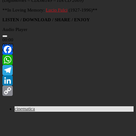
(Digitmovies – CDDM149 – ITA CD 2009)
**In Loving Memory:
Lucio Fulci
(1927-1996)**
LISTEN / DOWNLOAD / SHARE / ENJOY
Audio Player
00:00
00:00
00:00
Facebook
WhatsApp
Telegram
LinkedIn
Copy
cinematica
Link