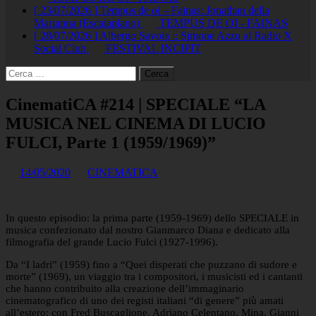
[ 23/07/2026 ]
Tempus de oi – Fainas: Jonathan della
Marianna (Escalaplano)
TEMPUS DE OI - FAINAS
[ 28/07/2026 ]
Albergo Savoia :: Simone Azzu al Radio X
Social Club
FESTIVAL INCIPIT
Ricerca
per:
CinematiCA #214 | SPECIALE “LA
MUSICA NEL CINEMA DI LUCIO
FULCI, Parte 1 (1959/1969)”
14/05/2020
CINEMATICA
In questo episodio: la prima parte (1959-1969) dello SPECIALE in
musica confezionato dal nostro Gianmarco Diana e dedicato alla
filmografia del grande Lucio Fulci (1927-1996).
Da “I ladri” (1959) fino a “Quei disperati che puzzano di sudore e
morte” (1969), un viaggio tra i compositori, i musicisti ed i cantanti
che hanno contribuito alla creazione dell’immaginario
cinematografico di uno dei registi italiani “di genere” più amati
all’estero: con Fred Buscaglione, Adriano Celentano, Mina, Gianni