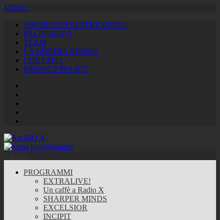
MENU
ASCOLTACI IN STREAMING
PALINSESTO
TEAM
LA NOSTRA STORIA
CONTATTI
PRIVACY POLICY
Facebook
Twitter
Instagram
Youtube
RSS
Feed
MENU
PROGRAMMI
EXTRALIVE!
Un caffè a Radio X
SHARPER MINDS
EXCELSIOR
INCIPIT