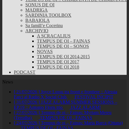
SONUS DE OI
MADRIGA
SARDINIA TOOLBOX
BABAIOLA
Sa famill’e Cocerinu
ARCHIVIO
A SCRACALIUS
TEMPUS DE OI – FAINAS
TEMPUS DE OI – SONOS
NOVAS
TEMPUS DE OI 2014-2015
TEMPUS DE OI 2017
TEMPUS DE OI 2018
PODCAST
News
[ 21/07/2026 ]
Joyce Lussu tra fronti e frontiere :: Alessia
Farci al Radio X Social Club
FESTIVAL INCIPIT
[ 31/07/2026 ]
JAZZ ALARM SUMMER SESSIONS –
EP.19 :: Antonio Floris trio
JAZZ ALARM!
[ 27/07/2026 ]
Tempus de oi – Fainas: Myriam Mereu
(Terralba)
TEMPUS DE OI - FAINAS
[ 24/07/2026 ]
Tempus de oi – Fainas: Maria Barca (Ottana)
TEMPUS DE OI - FAINAS