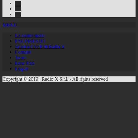
Instagram
Youtube
RSS
Feed
MENU
La nostra storia
PALINSESTO
Scarica l’APP di Radio X
Contatti
Team
Feed RSS
Log-in
Copyright © 2019 | Radio X S.r.l. - All rights reserved