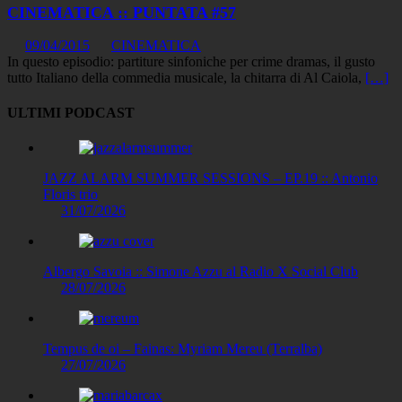
CINEMATICA :: PUNTATA #57
09/04/2015
CINEMATICA
In questo episodio: partiture sinfoniche per crime dramas, il gusto
tutto Italiano della commedia musicale, la chitarra di Al Caiola,
[…]
ULTIMI PODCAST
JAZZ ALARM SUMMER SESSIONS – EP.19 :: Antonio
Floris trio
31/07/2026
Albergo Savoia :: Simone Azzu al Radio X Social Club
28/07/2026
Tempus de oi – Fainas: Myriam Mereu (Terralba)
27/07/2026