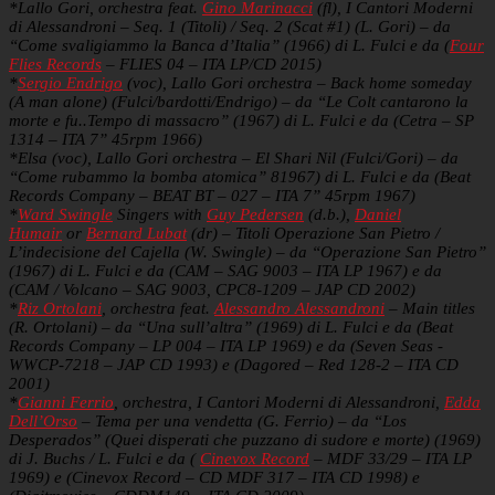
*Lallo Gori, orchestra feat.
Gino Marinacci
(fl), I Cantori Moderni
di Alessandroni – Seq. 1 (Titoli) / Seq. 2 (Scat #1) (L. Gori) – da
“Come svaligiammo la Banca d’Italia” (1966) di L. Fulci e da (
Four
Flies Records
– FLIES 04 – ITA LP/CD 2015)
*
Sergio Endrigo
(voc), Lallo Gori orchestra – Back home someday
(A man alone) (Fulci/bardotti/Endrigo) – da “Le Colt cantarono la
morte e fu..Tempo di massacro” (1967) di L. Fulci e da (Cetra – SP
1314 – ITA 7” 45rpm 1966)
*Elsa (voc), Lallo Gori orchestra – El Shari Nil (Fulci/Gori) – da
“Come rubammo la bomba atomica” 81967) di L. Fulci e da (Beat
Records Company – BEAT BT – 027 – ITA 7” 45rpm 1967)
*
Ward Swingle
Singers with
Guy Pedersen
(d.b.),
Daniel
Humair
or
Bernard Lubat
(dr) – Titoli Operazione San Pietro /
L’indecisione del Cajella (W. Swingle) – da “Operazione San Pietro”
(1967) di L. Fulci e da (CAM – SAG 9003 – ITA LP 1967) e da
(CAM / Volcano – SAG 9003, CPC8-1209 – JAP CD 2002)
*
Riz Ortolani
, orchestra feat.
Alessandro Alessandroni
– Main titles
(R. Ortolani) – da “Una sull’altra” (1969) di L. Fulci e da (Beat
Records Company – LP 004 – ITA LP 1969) e da (Seven Seas -
WWCP-7218 – JAP CD 1993) e (Dagored – Red 128-2 – ITA CD
2001)
*
Gianni Ferrio
, orchestra, I Cantori Moderni di Alessandroni,
Edda
Dell’Orso
– Tema per una vendetta (G. Ferrio) – da “Los
Desperados” (Quei disperati che puzzano di sudore e morte) (1969)
di J. Buchs / L. Fulci e da (
Cinevox Record
– MDF 33/29 – ITA LP
1969) e (Cinevox Record – CD MDF 317 – ITA CD 1998) e