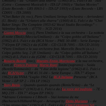
Umiliani) – da “Urlatori alla sbarra” (1960) di L. Fulci e da “Jazz”
(Cetra – Commenti Musicali 6 – ITA LP 1960) e “Italian Movies”
(Liuto Records – LRS 0063-1 – ITA LP 1993) e (Liuto Records – LRS
CD001 – ITA 2000)
*Chet Baker (tr, voc), Piero Umiliani Strings Orchestra – Arrivederci
(U. Bindi) – da “Urlatori alla sbarra” (1960) di L. Fulci e da “Chet
Baker Sings: The Complete 1953-62 Vocal Studio Recordings” –
Valentine Records ‎– 47770 – 3CD 2014)
*
Gianni Meccia
(voc), Piero Umiliani e la sua orchestra – La nottola
di notte (Titoli) (Meccia/Umiliani) – da “Colpo gobbo all’Italiana”
(1962) di L. Fulci e da (RCA Victor ‎– PME 30-488 – Serie Europa –
7″45rpm EP 1962) e da (GDM – CD CLUB 7095 – ITA CD 2010)
*Piero Umiliani e la sua orchestra feat. Marcello Boschi (a.s.) –
Colpo gobbo Seq. 2 (P. Umiliani) – da “Colpo gobbo all’Italiana”
(1962) di L. Fulci e da (GDM – CD CLUB 7095 – ITA CD 2010)
*
Rosario Borelli
(voc),
Maestro Ennio Morricone
e la sua orchestra,
Coro di
Franco Potenza
,
Maria Rigel
Tonini (soprano) – Saida
(Borelli/Tommasini) – da “I due della legione” (1962) di L. Fulci e
da (
RCA/Victor
– PM 45 31-04 – Serie Europa – ITA 7” 45rpm
1962) e da VVAA “Luglio 1962 La
RCA Italiana
Presenta” (RCA
Victor – LP SP 2 – ITA LP 1962)
*
Tony Renis
– Quando quando quando (Renis/Testa) – da “Le
massaggiatrici” (1963) di L. Fulci e da (
La voce del padrone
‎– 7E –
MQ 239 – ITA 7” 45rpm EP 1963)
*Adriano Celentano e I Ribelli – Stai lontana da me
(Bacharach/Hilliard/Mogol – Arranged by
Detto Mariano
) – da
“Uno strano tipo” (1963) di L. Fulci e da (
Clan Celentano Srl
–