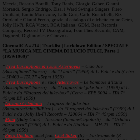
Meccia, Rosario Borelli, Tony Renis, Giorgio Gaber, Gianni
Morandi, Sergio Endrigo, Elsa, i Ward Swingle Singers, Piero
Umiliani, Ennio Morricone, Lallo Gori, Carlo Rustichelli, Riz
Ortolani e Gianni Ferrio, grazie al catalogo di etichette come Cetra,
Jolly Hi-Fi, RCA Victor, RCA Italiana, GDM, Beat Records
Company, Record TV Discografica, Four Flies Records, CAM,
Dagored, Digitmovies e Cinevox.
CinematiCA #214 | Tracklist | Lockdown Edition / SPECIALE
“LA MUSICA NEL CINEMA DI LUCIO FULCI, Parte 1
(1959/1969)”
*
Fred Buscaglione & i suoi Asternovas
– Ciao Joe
(Buscaglione/Chiosso) – da “I ladri” (1959) di L. Fulci e da (Cetra
– SP460 – ITA 7” 45rpm 1959)
*
Fred Buscaglione
e i suoi
Asternovas
– Le bambole d’Italia
(Buscaglione/Chiosso) – da “I ragazzi del juke-box” (1959) di L.
Fulci e da “Ragazzi del juke-box” (Cetra – EPE 3094 – ITA 7”
45rpm EP 1959)
*
Adriano Celentano
– I ragazzi del juke-box
(Bonagura/Sciorilli/Pirro) – da “I ragazzi del juke-box” (1959) di L.
Fulci e da (Jolly Hi-Fi Records – J20064 – ITA 7” 45rpm 1959)
*
Mina
(Baby Gate) – Nessuno (Simone/Capotosti) – da “Urlatori
alla sbarra” (1960) di L. Fulci e da (Italdisc – MH-23 – ITA 7”
45rpm 1959)
*
Piero Umiliani
octet feat.
Chet Baker
(tr) – Furtivamente (P.