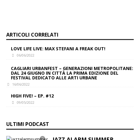
e
t
e
k
y
b
s
g
e
L
o
A
r
d
i
ARTICOLI CORRELATI
o
p
a
I
n
k
p
m
n
k
LOVE LIFE LIVE: MAX STEFANI A FREAK OUT!
06/06/2022
CAGLIARI URBANFEST – GENERAZIONI METROPOLITANE:
DAL 24 GIUGNO IN CITTÀ LA PRIMA EDIZIONE DEL
FESTIVAL DEDICATO ALLE ARTI URBANE
16/06/2022
HIGH FIVE! – EP. #12
09/05/2022
ULTIMI PODCAST
JAZZ ALARM SUMMER