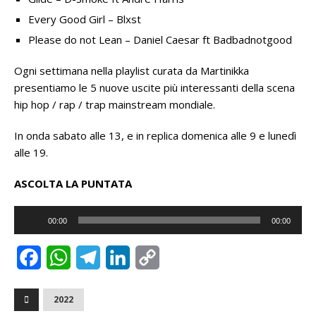
Every Good Girl – Blxst
Please do not Lean – Daniel Caesar ft Badbadnotgood
Ogni settimana nella playlist curata da Martinikka
presentiamo le 5 nuove uscite più interessanti della scena
hip hop / rap / trap mainstream mondiale.
In onda sabato alle 13, e in replica domenica alle 9 e lunedì
alle 19.
ASCOLTA LA PUNTATA
Audio
00:00
00:00
Player
F
W
T
L
C
a
h
e
i
o
2022
c
a
l
n
p