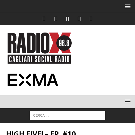
HIGH FIVE! – EP. #10