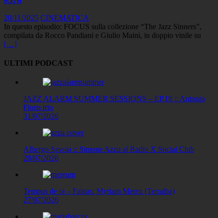
20/11/2025
CINEMATICA
In questo episodio: FOCUS sulla collezione “The Jazz Sinners”,
compilata da Rocco Pandiani e Giulio Maini, in doppio vinile su
[…]
ULTIMI PODCAST
JAZZ ALARM SUMMER SESSIONS – EP.19 :: Antonio
Floris trio
31/07/2026
Albergo Savoia :: Simone Azzu al Radio X Social Club
28/07/2026
Tempus de oi – Fainas: Myriam Mereu (Terralba)
27/07/2026