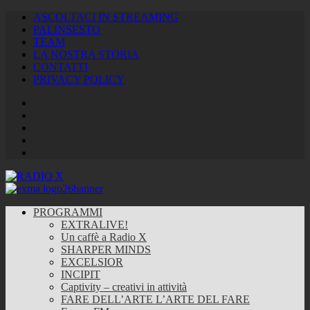
ASCOLTACI IN STREAMING
PALINSESTO
TEAM
LA NOSTRA STORIA
CONTATTI
PRIVACY POLICY
Facebook
Twitter
Instagram
Youtube
RSS
Feed
PROGRAMMI
EXTRALIVE!
Un caffè a Radio X
SHARPER MINDS
EXCELSIOR
INCIPIT
Captivity – creativi in attività
FARE DELL’ARTE L’ARTE DEL FARE