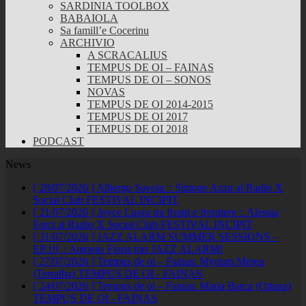
SARDINIA TOOLBOX
BABAIOLA
Sa famill’e Cocerinu
ARCHIVIO
A SCRACALIUS
TEMPUS DE OI – FAINAS
TEMPUS DE OI – SONOS
NOVAS
TEMPUS DE OI 2014-2015
TEMPUS DE OI 2017
TEMPUS DE OI 2018
PODCAST
News
[ 28/07/2026 ]
Albergo Savoia :: Simone Azzu al Radio X
Social Club
FESTIVAL INCIPIT
[ 21/07/2026 ]
Joyce Lussu tra fronti e frontiere :: Alessia
Farci al Radio X Social Club
FESTIVAL INCIPIT
[ 31/07/2026 ]
JAZZ ALARM SUMMER SESSIONS –
EP.19 :: Antonio Floris trio
JAZZ ALARM!
[ 27/07/2026 ]
Tempus de oi – Fainas: Myriam Mereu
(Terralba)
TEMPUS DE OI - FAINAS
[ 24/07/2026 ]
Tempus de oi – Fainas: Maria Barca (Ottana)
TEMPUS DE OI - FAINAS