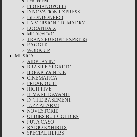
FemmeFM
FLORIANOPOLIS
INNOVATION EXPRESS
ISLONDONERS!
LA VERSIONE DI MADRY
LOCANDA X
MEDI@EVO
TRANS EUROPE EXPRESS
RAGGI X
WORK UP
MUSICA
AIRPLAYIN’
BRASILE SEGRETO
BREAK YA NECK
CINEMATICA
FREAK OUT!
HIGH FIVE
IL MARE DAVANTI
IN THE BASEMENT
JAZZ ALARM!
NOVESTORIE
OLDIES BUT GOLDIES
PUTA CASO
RADIO EXHIBITS
SPECIAL HERBS