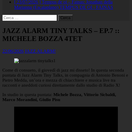
[ 23/07/2026 ]
Tempus de oi – Fainas: Jonathan della
Marianna (Escalaplano)
TEMPUS DE OI - FAINAS
Ricerca
per:
JAZZ ALARM TINY TALKS – EP.7 ::
MICHELE BOZZA 4TET
22/06/2026
JAZZ ALARM!
Come di consueto, il giovedì di jazz mi disseto! In questa seconda
puntata di Jazz Alarm Tiny Talks, in compagnia di Antonio Benoni e
Pietro Medda, un’ora e mezza di chiacchiere e musica live tra
racconti e aneddoti curiosi direttamente dallo studio di Radio X!
In studio in questa puntata:
Michele Bozza, Vittorio Sicbaldi,
Marco Morandini, Giulio Pisu