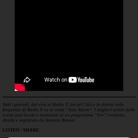
Tutti i giovedì, dal vivo al Radio X Social Club e in diretta sulle
frequenze di Radio X va in onda “Jazz Alarm“. I migliori artisti della
scena jazz locale e nazionale in un programma “live” condotto,
diretto e registrato da Antonio Benoni
LISTEN / SHARE