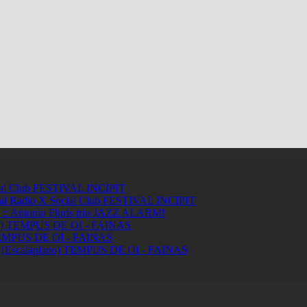
ial Club
FESTIVAL INCIPIT
ci al Radio X Social Club
FESTIVAL INCIPIT
ntonio Floris trio
JAZZ ALARM!
a)
TEMPUS DE OI - FAINAS
MPUS DE OI - FAINAS
 (Escalaplano)
TEMPUS DE OI - FAINAS