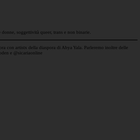
 donne, soggettività queer, trans e non binarie.
a con artistx della diaspora di Abya Yala. Parleremo inoltre delle
koden e @sicariaonline