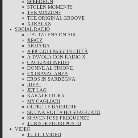
SPEEDRUN
STOLEN MOMENTS
THE MIXZONE
THE ORIGINAL GROOVE
XTRACKS
SOCIAL RADIO
L’ALTALENA ON AIR
XPATZ
AKUA’BA
A PICCOLI PASSI IN CITTÀ
A TAVOLA CON RADIO X
CAGLIARI INEDEI
DONNE AL TIMONE
EXTRAVAGANZA
EROS IN SARDEGNA
IDEA!
JET LAG
KARALETTURA
MY CAGLIARI
OLTRE LE BARRIERE
SE UNA VOLTA HO SBAGLIATO
SPAVENTOSE FREQUENZE
TURISTE FUORI POSTO
VIDEO
TUTTI I VIDEO