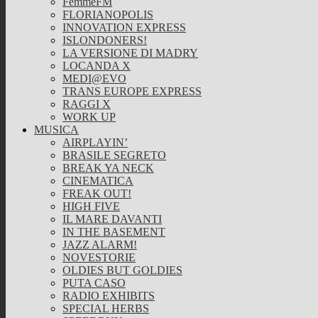
FemmeFM
FLORIANOPOLIS
INNOVATION EXPRESS
ISLONDONERS!
LA VERSIONE DI MADRY
LOCANDA X
MEDI@EVO
TRANS EUROPE EXPRESS
RAGGI X
WORK UP
MUSICA
AIRPLAYIN’
BRASILE SEGRETO
BREAK YA NECK
CINEMATICA
FREAK OUT!
HIGH FIVE
IL MARE DAVANTI
IN THE BASEMENT
JAZZ ALARM!
NOVESTORIE
OLDIES BUT GOLDIES
PUTA CASO
RADIO EXHIBITS
SPECIAL HERBS