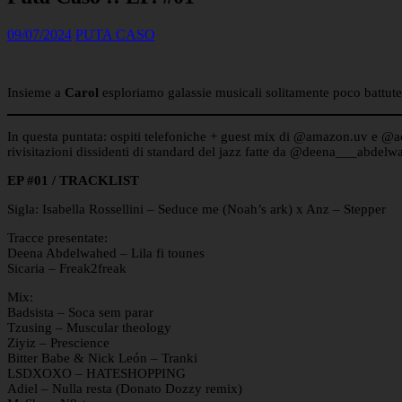
09/07/2024
PUTA CASO
Insieme a
Carol
esploriamo galassie musicali solitamente poco battute 
In questa puntata: ospiti telefoniche + guest mix di @amazon.uv e @aci
rivisitazioni dissidenti di standard del jazz fatte da @deena___abdelw
EP #01 / TRACKLIST
Sigla: Isabella Rossellini – Seduce me (Noah’s ark) x Anz – Stepper
Tracce presentate:
Deena Abdelwahed – Lila fi tounes
Sicaria – Freak2freak
Mix:
Badsista – Soca sem parar
Tzusing – Muscular theology
Ziyiz – Prescience
Bitter Babe & Nick León – Tranki
LSDXOXO – HATESHOPPING
Adiel – Nulla resta (Donato Dozzy remix)