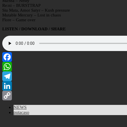
MaSha – N8sty
Re:ni – BURSTTRAP
Siu Mata, Amor Satyr – Kush pressure
Mutable Mercury – Lost in chaos
Flore – Game over
LISTEN / DOWNLOAD / SHARE
Facebook
WhatsApp
Telegram
LinkedIn
Copy
NEWS
putacaso
Link