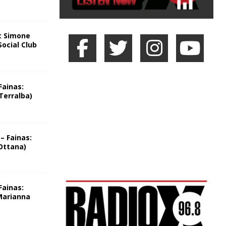
:: Simone
Social Club
Fainas:
Terralba)
– Fainas:
Ottana)
Fainas:
Marianna