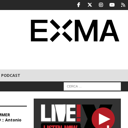
PODCAST
MMER
 :: Antonio