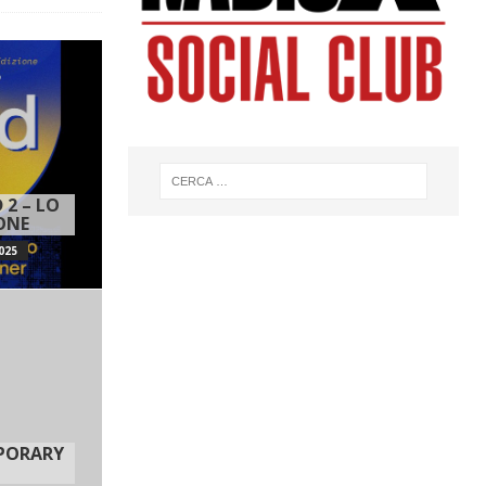
 2 – LO
IONE
025
MPORARY