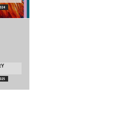
024
RY
025