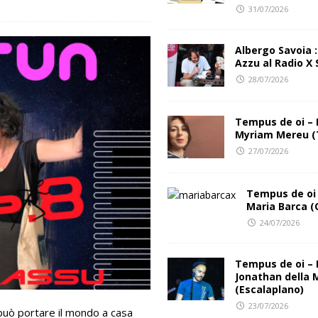
31/07/2026
al Club
FESTIVAL INCIPIT
Albergo Savoia 
Azzu al Radio X 
28/07/2026
Tempus de oi – 
Myriam Mereu (
27/07/2026
Tempus de oi 
Maria Barca (
24/07/2026
Tempus de oi – 
Jonathan della 
(Escalaplano)
23/07/2026
 può portare il mondo a casa