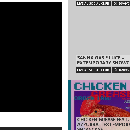
LIVE AL SOCIAL CLUB
20/09/2
SANNA GAS E LUCE –
EXTEMPORARY SHOWC
LIVE AL SOCIAL CLUB
16/09/2
CHICKEN GREASE FEAT.
AZZURRA – EXTEMPOR
SHOWCASE
Usa