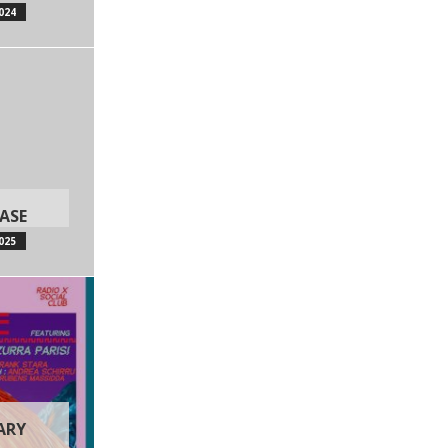
024
ASE
025
ARY