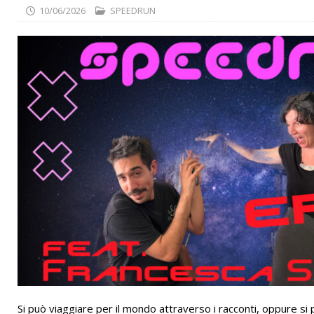
10/06/2026
SPEEDRUN
[ 28/07/2026 ]
Albergo Savoia :: Simone Azzu al Radio X Soci
Si può viaggiare per il mondo attraverso i racconti, oppure si