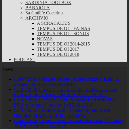
SARDINIA TOOLBOX
BABAIOLA
Sa famill’e Cocerinu
ARCHIVIO
A SCRACALIUS
TEMPUS DE OI – FAINAS
TEMPUS DE OI – SONOS
NOVAS
TEMPUS DE OI 2014-2015
TEMPUS DE OI 2017
TEMPUS DE OI 2018
PODCAST
News
[ 28/07/2026 ]
Albergo Savoia :: Simone Azzu al Radio X
Social Club
FESTIVAL INCIPIT
[ 21/07/2026 ]
Joyce Lussu tra fronti e frontiere :: Alessia
Farci al Radio X Social Club
FESTIVAL INCIPIT
[ 31/07/2026 ]
JAZZ ALARM SUMMER SESSIONS –
EP.19 :: Antonio Floris trio
JAZZ ALARM!
[ 27/07/2026 ]
Tempus de oi – Fainas: Myriam Mereu
(Terralba)
TEMPUS DE OI - FAINAS
[ 24/07/2026 ]
Tempus de oi – Fainas: Maria Barca (Ottana)
TEMPUS DE OI - FAINAS