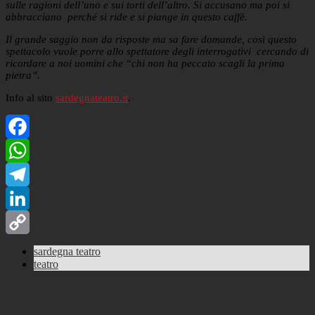
sulle ragioni dell’uno e sui torti dell’altro. Si accusano ma poi si
abbracciano perché si ride e si piange in questo caffè.
Il grande saggio non da risposte ma sa fare domande, così questo
spettacolo vuole porre allo spettatore degli interrogativi cercando di
ricordare a noi uomini che “chi non ha peccato scagli la prima
pietra”.
Info al sito
sardegnateatro.it
.
Facebook
WhatsApp
Telegram
LinkedIn
Copy
sardegna teatro
teatro
Link