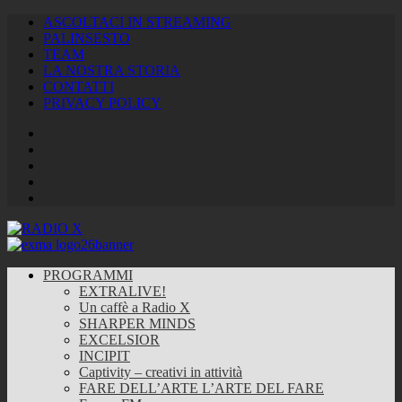
ASCOLTACI IN STREAMING
PALINSESTO
TEAM
LA NOSTRA STORIA
CONTATTI
PRIVACY POLICY
Facebook
Twitter
Instagram
Youtube
RSS
Feed
PROGRAMMI
EXTRALIVE!
Un caffè a Radio X
SHARPER MINDS
EXCELSIOR
INCIPIT
Captivity – creativi in attività
FARE DELL’ARTE L’ARTE DEL FARE