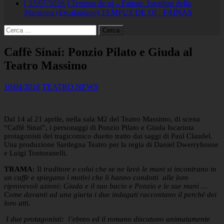
[ 23/07/2026 ]
Tempus de oi – Fainas: Jonathan della
Marianna (Escalaplano)
TEMPUS DE OI - FAINAS
Ricerca
per:
Caffè Sinai: Ponzio Pilato e Giuda al
Teatro Massimo
10/04/2016
TEATRO NEWS
Dal 14 al 21 aprile, nella sala M2 del Teatro Massimo, di scena
“Caffè Sinai”, i personaggi di Ponzio Pilato e Giuda Iscariota
protagonisti del tragicomico duetto tratto dai saggi di Paul Claudel.
Una produzione Sardegna Teatro per la regia di Daniel Dwerryhouse
e Luigi Tontoranelli.
TRAMA:
Il
traditore e colui che se ne lavò le mani si incontrano in
un caffè e spiegano i motivi che li hanno condotti alle loro
riprovevoli azioni: Giuda e il suo bacio e Ponzio e le sue mani …
Come davanti ad una giuria i due indagati raccontano il perché dei
loro atti.
I due protagonisti: l’ebreo ed il romano discutono animatamente