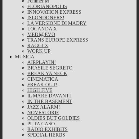
FemmeFM
FLORIANOPOLIS
INNOVATION EXPRESS
ISLONDONERS!
LA VERSIONE DI MADRY
LOCANDA X
MEDI@EVO
TRANS EUROPE EXPRESS
RAGGI X
WORK UP
MUSICA
AIRPLAYIN’
BRASILE SEGRETO
BREAK YA NECK
CINEMATICA
FREAK OUT!
HIGH FIVE
IL MARE DAVANTI
IN THE BASEMENT
JAZZ ALARM!
NOVESTORIE
OLDIES BUT GOLDIES
PUTA CASO
RADIO EXHIBITS
SPECIAL HERBS