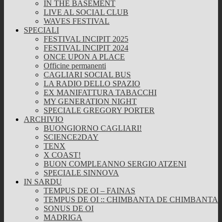
IN THE BASEMENT
LIVE AL SOCIAL CLUB
WAVES FESTIVAL
SPECIALI
FESTIVAL INCIPIT 2025
FESTIVAL INCIPIT 2024
ONCE UPON A PLACE
Officine permanenti
CAGLIARI SOCIAL BUS
LA RADIO DELLO SPAZIO
EX MANIFATTURA TABACCHI
MY GENERATION NIGHT
SPECIALE GREGORY PORTER
ARCHIVIO
BUONGIORNO CAGLIARI!
SCIENCE2DAY
TENX
X COAST!
BUON COMPLEANNO SERGIO ATZENI
SPECIALE SINNOVA
IN SARDU
TEMPUS DE OI – FAINAS
TEMPUS DE OI :: CHIMBANTA DE CHIMBANTA
SONUS DE OI
MADRIGA