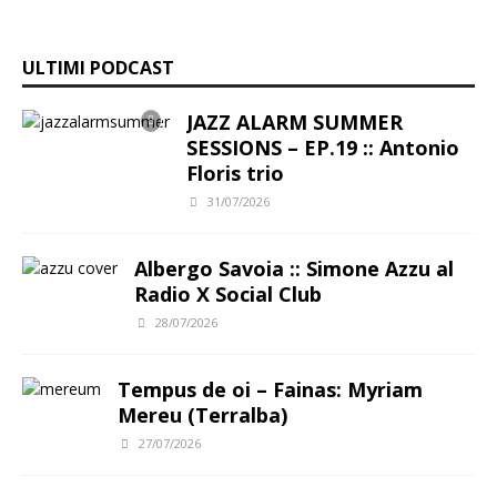
o
A
g
k
p
ULTIMI PODCAST
k
p
r
e
y
p
a
d
L
JAZZ ALARM SUMMER
SESSIONS – EP.19 :: Antonio
m
I
i
Floris trio
n
n
31/07/2026
k
Albergo Savoia :: Simone Azzu al
Radio X Social Club
28/07/2026
Tempus de oi – Fainas: Myriam
Mereu (Terralba)
27/07/2026