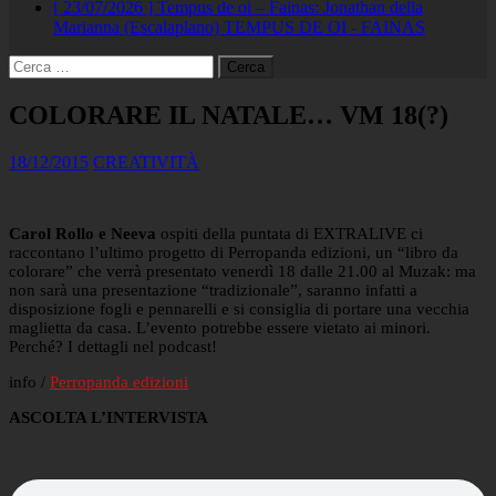
[ 23/07/2026 ]
Tempus de oi – Fainas: Jonathan della
Marianna (Escalaplano)
TEMPUS DE OI - FAINAS
Ricerca
per:
COLORARE IL NATALE… VM 18(?)
18/12/2015
CREATIVITÀ
Carol Rollo e Neeva
ospiti della puntata di EXTRALIVE ci
raccontano l’ultimo progetto di Perropanda edizioni, un “libro da
colorare” che verrà presentato venerdì 18 dalle 21.00 al Muzak: ma
non sarà una presentazione “tradizionale”, saranno infatti a
disposizione fogli e pennarelli e si consiglia di portare una vecchia
maglietta da casa. L’evento potrebbe essere vietato ai minori.
Perché? I dettagli nel podcast!
info /
Perropanda edizioni
ASCOLTA L’INTERVISTA