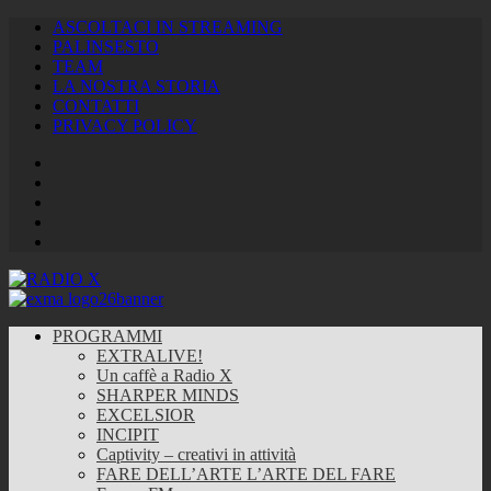
ASCOLTACI IN STREAMING
PALINSESTO
TEAM
LA NOSTRA STORIA
CONTATTI
PRIVACY POLICY
Facebook
Twitter
Instagram
Youtube
RSS
Feed
PROGRAMMI
EXTRALIVE!
Un caffè a Radio X
SHARPER MINDS
EXCELSIOR
INCIPIT
Captivity – creativi in attività
FARE DELL’ARTE L’ARTE DEL FARE