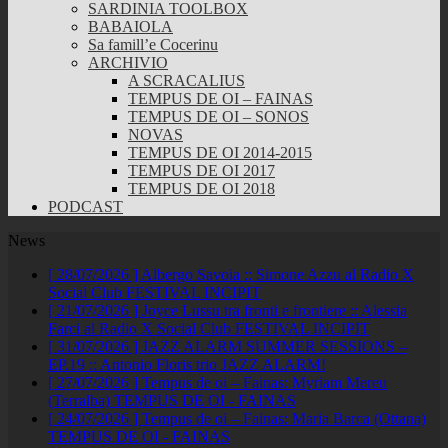
SARDINIA TOOLBOX
BABAIOLA
Sa famill’e Cocerinu
ARCHIVIO
A SCRACALIUS
TEMPUS DE OI – FAINAS
TEMPUS DE OI – SONOS
NOVAS
TEMPUS DE OI 2014-2015
TEMPUS DE OI 2017
TEMPUS DE OI 2018
PODCAST
News
[ 28/07/2026 ]
Albergo Savoia :: Simone Azzu al Radio X
Social Club
FESTIVAL INCIPIT
[ 21/07/2026 ]
Joyce Lussu tra fronti e frontiere :: Alessia
Farci al Radio X Social Club
FESTIVAL INCIPIT
[ 31/07/2026 ]
JAZZ ALARM SUMMER SESSIONS –
EP.19 :: Antonio Floris trio
JAZZ ALARM!
[ 27/07/2026 ]
Tempus de oi – Fainas: Myriam Mereu
(Terralba)
TEMPUS DE OI - FAINAS
[ 24/07/2026 ]
Tempus de oi – Fainas: Maria Barca (Ottana)
TEMPUS DE OI - FAINAS