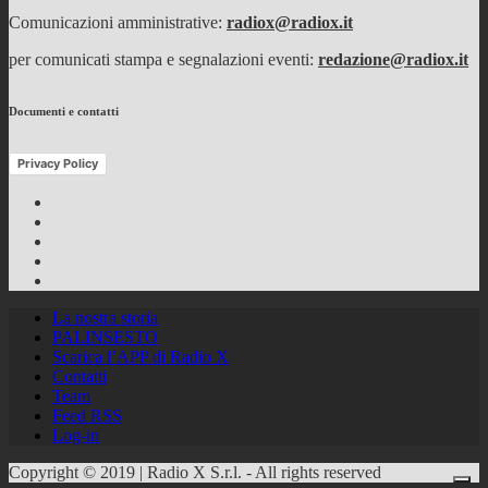
Comunicazioni amministrative:
radiox@radiox.it
per comunicati stampa e segnalazioni eventi:
redazione@radiox.it
Documenti e contatti
Privacy Policy
Facebook
Twitter
Instagram
Youtube
RSS
Feed
La nostra storia
PALINSESTO
Scarica l’APP di Radio X
Contatti
Team
Feed RSS
Log-in
Copyright © 2019 | Radio X S.r.l. - All rights reserved