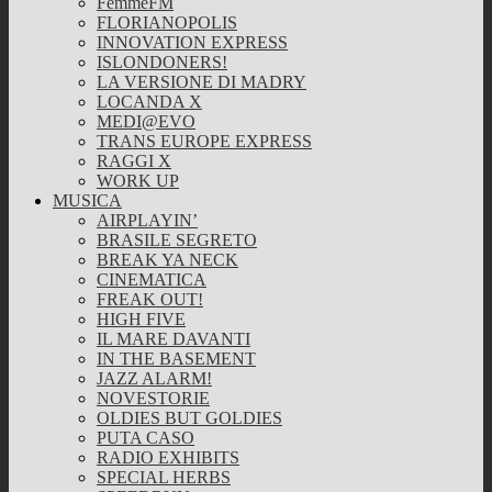
FemmeFM
FLORIANOPOLIS
INNOVATION EXPRESS
ISLONDONERS!
LA VERSIONE DI MADRY
LOCANDA X
MEDI@EVO
TRANS EUROPE EXPRESS
RAGGI X
WORK UP
MUSICA
AIRPLAYIN’
BRASILE SEGRETO
BREAK YA NECK
CINEMATICA
FREAK OUT!
HIGH FIVE
IL MARE DAVANTI
IN THE BASEMENT
JAZZ ALARM!
NOVESTORIE
OLDIES BUT GOLDIES
PUTA CASO
RADIO EXHIBITS
SPECIAL HERBS