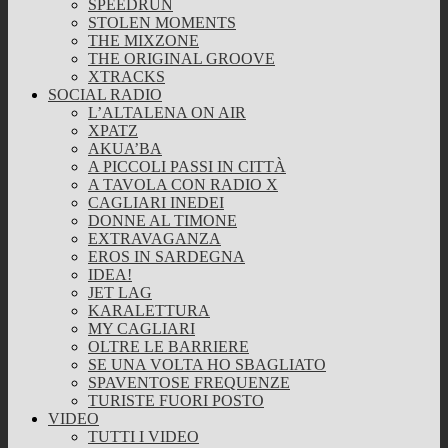
SPEEDRUN
STOLEN MOMENTS
THE MIXZONE
THE ORIGINAL GROOVE
XTRACKS
SOCIAL RADIO
L’ALTALENA ON AIR
XPATZ
AKUA’BA
A PICCOLI PASSI IN CITTÀ
A TAVOLA CON RADIO X
CAGLIARI INEDEI
DONNE AL TIMONE
EXTRAVAGANZA
EROS IN SARDEGNA
IDEA!
JET LAG
KARALETTURA
MY CAGLIARI
OLTRE LE BARRIERE
SE UNA VOLTA HO SBAGLIATO
SPAVENTOSE FREQUENZE
TURISTE FUORI POSTO
VIDEO
TUTTI I VIDEO