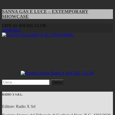
SANNA GAS E LUCE – EXTEMPORARY
SHOWCASE
LIVE AL SOCIAL CLUB
16/09/2025
Ricerca
per:
RADIO X S.R.L.
Editore: Radio X Srl