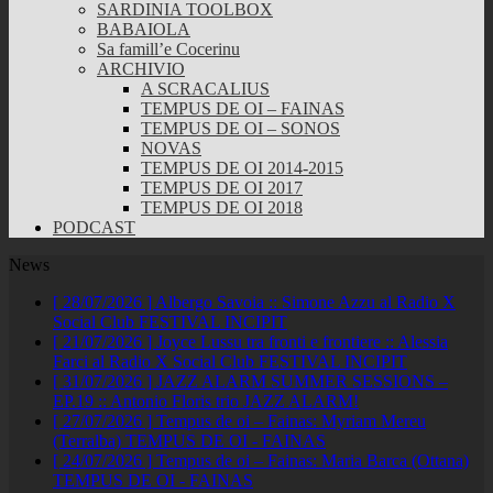
SARDINIA TOOLBOX
BABAIOLA
Sa famill’e Cocerinu
ARCHIVIO
A SCRACALIUS
TEMPUS DE OI – FAINAS
TEMPUS DE OI – SONOS
NOVAS
TEMPUS DE OI 2014-2015
TEMPUS DE OI 2017
TEMPUS DE OI 2018
PODCAST
News
[ 28/07/2026 ]
Albergo Savoia :: Simone Azzu al Radio X
Social Club
FESTIVAL INCIPIT
[ 21/07/2026 ]
Joyce Lussu tra fronti e frontiere :: Alessia
Farci al Radio X Social Club
FESTIVAL INCIPIT
[ 31/07/2026 ]
JAZZ ALARM SUMMER SESSIONS –
EP.19 :: Antonio Floris trio
JAZZ ALARM!
[ 27/07/2026 ]
Tempus de oi – Fainas: Myriam Mereu
(Terralba)
TEMPUS DE OI - FAINAS
[ 24/07/2026 ]
Tempus de oi – Fainas: Maria Barca (Ottana)
TEMPUS DE OI - FAINAS