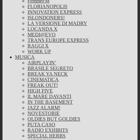
FemmeFM
FLORIANOPOLIS
INNOVATION EXPRESS
ISLONDONERS!
LA VERSIONE DI MADRY
LOCANDA X
MEDI@EVO
TRANS EUROPE EXPRESS
RAGGI X
WORK UP
MUSICA
AIRPLAYIN’
BRASILE SEGRETO
BREAK YA NECK
CINEMATICA
FREAK OUT!
HIGH FIVE
IL MARE DAVANTI
IN THE BASEMENT
JAZZ ALARM!
NOVESTORIE
OLDIES BUT GOLDIES
PUTA CASO
RADIO EXHIBITS
SPECIAL HERBS