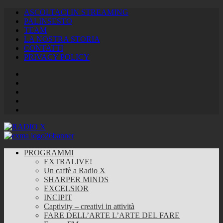
ASCOLTACI IN STREAMING
PALINSESTO
TEAM
LA NOSTRA STORIA
CONTATTI
PRIVACY POLICY
Facebook
Twitter
Instagram
Youtube
RSS
Feed
PROGRAMMI
EXTRALIVE!
Un caffè a Radio X
SHARPER MINDS
EXCELSIOR
INCIPIT
Captivity – creativi in attività
FARE DELL’ARTE L’ARTE DEL FARE