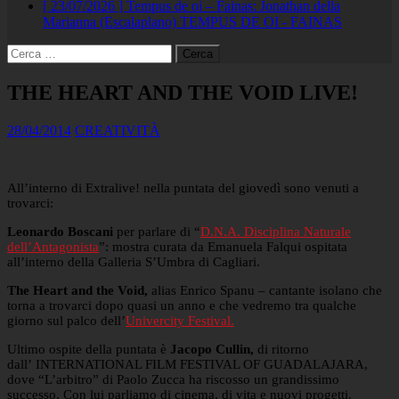
[ 23/07/2026 ]
Tempus de oi – Fainas: Jonathan della
Marianna (Escalaplano)
TEMPUS DE OI - FAINAS
Ricerca
per:
THE HEART AND THE VOID LIVE!
28/04/2014
CREATIVITÀ
All’interno di Extralive! nella puntata del giovedì sono venuti a
trovarci:
Leonardo Boscani
per parlare di
“
D.N.A. Disciplina Naturale
dell’Antagonista
”: mostra curata da Emanuela Falqui ospitata
all’interno della Galleria S’Umbra di Cagliari.
The Heart and the Void,
alias Enrico Spanu – cantante isolano che
torna a trovarci dopo quasi un anno e che vedremo tra qualche
giorno sul palco dell’
Univercity Festival.
Ultimo ospite della puntata è
Jacopo Cullin,
di ritorno
dall’ INTERNATIONAL FILM FESTIVAL OF GUADALAJARA,
dove “L’arbitro” di Paolo Zucca ha riscosso un grandissimo
successo. Con lui parliamo di cinema, di vita e nuovi progetti.