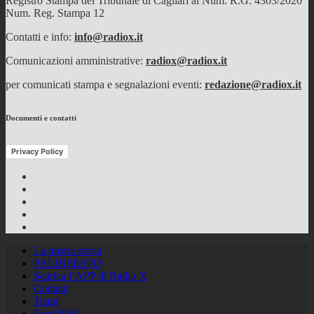
Registro Stampa del Tribunale di Cagliari al Num. R.G. 4303/2020
Num. Reg. Stampa 12
Contatti e info:
info@radiox.it
Comunicazioni amministrative:
radiox@radiox.it
per comunicati stampa e segnalazioni eventi:
redazione@radiox.it
Documenti e contatti
Privacy Policy
Facebook
Twitter
Instagram
Youtube
RSS
Feed
La nostra storia
PALINSESTO
Scarica l’APP di Radio X
Contatti
Team
Feed RSS