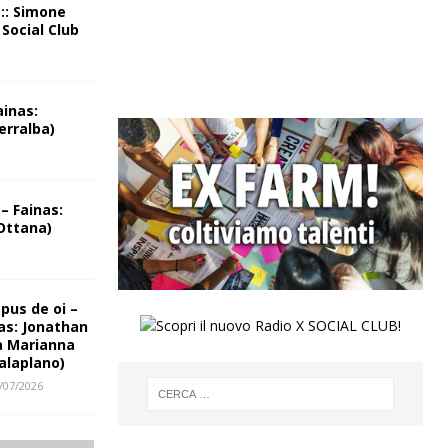
 :: Simone
 Social Club
ainas:
erralba)
– Fainas:
Ottana)
us de oi –
as: Jonathan
a Marianna
alaplano)
/07/2026