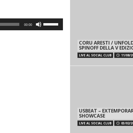
Usa
00:00
i
tasti
CORU ARESTI / UNFOLD
freccia
SPINOFF DELLA V EDIZ
su/giù
LIVE AL SOCIAL CLUB
11/08/2
per
aumentare
o
diminuire
il
volume.
USBEAT – EXTEMPORA
SHOWCASE
LIVE AL SOCIAL CLUB
03/02/2