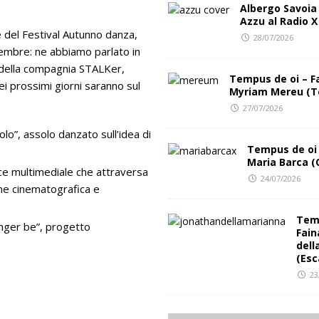
Albergo Savoia
Azzu al Radio X
e del Festival Autunno danza,
28/07/2026
vembre: ne abbiamo parlato in
della compagnia STALKer,
Tempus de oi – F
ei prossimi giorni saranno sul
Myriam Mereu (T
27/07/2026
”, assolo danzato sull’idea di
Tempus de oi 
Maria Barca (
e multimediale che attraversa
24/07/2026
one cinematografica e
Temp
onger be”, progetto
Fain
dell
(Esc
23