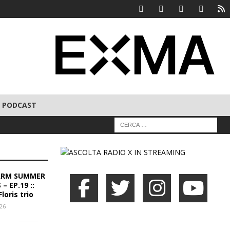
PODCAST
ARM SUMMER
– EP.19 ::
loris trio
026