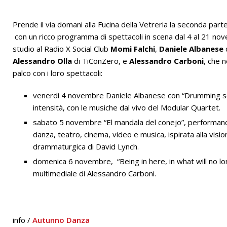
Prende il via domani alla Fucina della Vetreria la seconda part
con un ricco programma di spettacoli in scena dal 4 al 21 no
studio al Radio X Social Club
Momi Falchi
,
Daniele Albanese
Alessandro Olla
di TiConZero, e
Alessandro Carboni
, che n
palco con i loro spettacoli:
venerdì 4 novembre Daniele Albanese con “Drumming solo
intensità, con le musiche dal vivo del Modular Quartet.
sabato 5 novembre “El mandala del conejo”, performanc
danza, teatro, cinema, video e musica, ispirata alla visi
drammaturgica di David Lynch.
domenica 6 novembre, “Being in here, in what will no l
multimediale di Alessandro Carboni.
info /
Autunno Danza