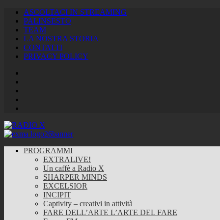
ASCOLTACI IN STREAMING
PALINSESTO
TEAM
LA NOSTRA STORIA
CONTATTI
PRIVACY POLICY
Facebook
Twitter
Instagram
Youtube
RSS
Feed
PROGRAMMI
EXTRALIVE!
Un caffè a Radio X
SHARPER MINDS
EXCELSIOR
INCIPIT
Captivity – creativi in attività
FARE DELL’ARTE L’ARTE DEL FARE