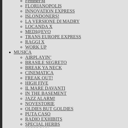
FemmeFM
FLORIANOPOLIS
INNOVATION EXPRESS
ISLONDONERS!
LA VERSIONE DI MADRY
LOCANDA X
MEDI@EVO
TRANS EUROPE EXPRESS
RAGGI X
WORK UP
MUSICA
AIRPLAYIN’
BRASILE SEGRETO
BREAK YA NECK
CINEMATICA
FREAK OUT!
HIGH FIVE
IL MARE DAVANTI
IN THE BASEMENT
JAZZ ALARM!
NOVESTORIE
OLDIES BUT GOLDIES
PUTA CASO
RADIO EXHIBITS
SPECIAL HERBS