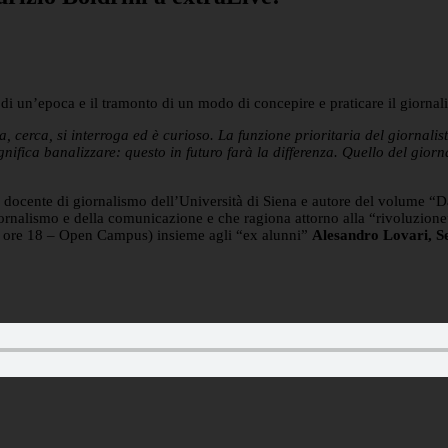
e di un’epoca e il tramonto di un modo di concepire e praticare il giorn
va, cerca, si interroga ed è curioso. La funzione prioritaria del giorn
nifica banalizzare: questo in futuro farà la differenza. Quello del gior
, docente di giornalismo dell’Università di Siena e autore del volume “Da
ornalismo e della comunicazione e che ragiona attorno alla “rivoluzione
, ore 18 – Open Campus) insieme agli “ex alunni”
Alesandro Lovari, S