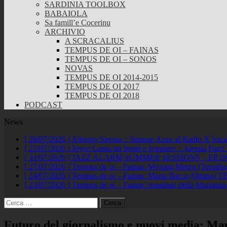
SARDINIA TOOLBOX
BABAIOLA
Sa famill’e Cocerinu
ARCHIVIO
A SCRACALIUS
TEMPUS DE OI – FAINAS
TEMPUS DE OI – SONOS
NOVAS
TEMPUS DE OI 2014-2015
TEMPUS DE OI 2017
TEMPUS DE OI 2018
PODCAST
News
[ 28/07/2026 ]
Albergo Savoia :: Simone Azzu al Radio X Soc
[ 21/07/2026 ]
Joyce Lussu tra fronti e frontiere :: Alessia Far
[ 31/07/2026 ]
JAZZ ALARM SUMMER SESSIONS – EP.19 :: A
[ 27/07/2026 ]
Tempus de oi – Fainas: Myriam Mereu (Terralb
[ 24/07/2026 ]
Tempus de oi – Fainas: Maria Barca (Ottana)
TE
[ 23/07/2026 ]
Tempus de oi – Fainas: Jonathan della Marianna
Ricerca
per:
Futuro del giornalismo e nuovi media: Mau