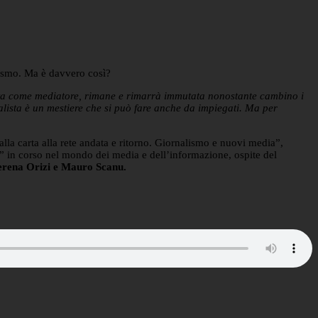
alismo. Ma è davvero così?
alista come mediatore, rimane e rimarrà immutata nonostante cambino i
nalista è un mestiere che si può fare anche da impiegati. Ma per
lla carta alla rete andata e ritorno. Giornalismo e nuovi media”,
” in corso nel mondo dei media e dell’informazione, ospite del
erena Orizi e Mauro Scanu.