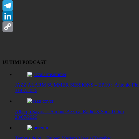
WhatsApp
Telegram
LinkedIn
Copy
Link
ULTIMI PODCAST
JAZZ ALARM SUMMER SESSIONS – EP.19 :: Antonio Floris
31/07/2026
Albergo Savoia :: Simone Azzu al Radio X Social Club
28/07/2026
Tempus de oi – Fainas: Myriam Mereu (Terralba)