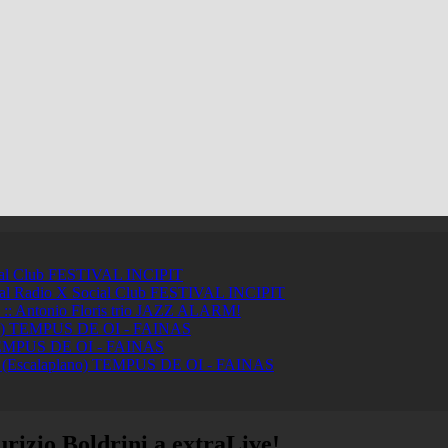
ial Club
FESTIVAL INCIPIT
ci al Radio X Social Club
FESTIVAL INCIPIT
ntonio Floris trio
JAZZ ALARM!
a)
TEMPUS DE OI - FAINAS
MPUS DE OI - FAINAS
 (Escalaplano)
TEMPUS DE OI - FAINAS
rizio Boldrini a extraLive!