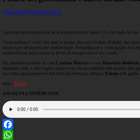
17/04/2018
CONOSCENZA
I giornali quotidiani non se la passano tanto bene. C’è chi vede la fin
“Giornalista è colui che non si ferma davanti al dato di fatto, ma sca
modi e gli strumenti per comunicare. Semplificare e velocizzare non sig
sopravvivere deve avere la forza di recuperare il suo ruolo.”
Ne abbiamo parlato in con
Cristina Marras
e con
Maurizio Boldrini
manuale utile a chi voglia capire cosa sta accadendo nel mondo del gi
secondo appuntamento del festival letterario diffuso
Entula
(18 aprile
info /
Éntula
ASCOLTA L’INTERVISTA
Facebook