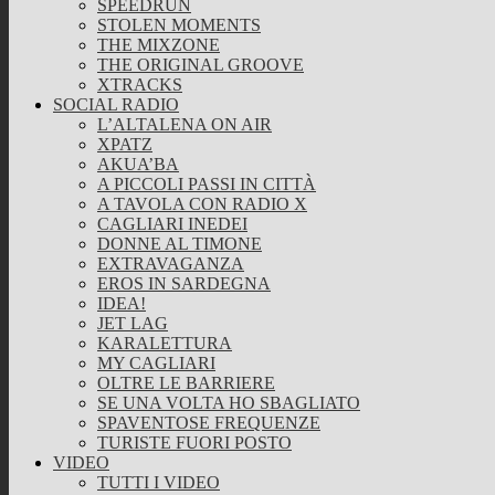
SPEEDRUN
STOLEN MOMENTS
THE MIXZONE
THE ORIGINAL GROOVE
XTRACKS
SOCIAL RADIO
L’ALTALENA ON AIR
XPATZ
AKUA’BA
A PICCOLI PASSI IN CITTÀ
A TAVOLA CON RADIO X
CAGLIARI INEDEI
DONNE AL TIMONE
EXTRAVAGANZA
EROS IN SARDEGNA
IDEA!
JET LAG
KARALETTURA
MY CAGLIARI
OLTRE LE BARRIERE
SE UNA VOLTA HO SBAGLIATO
SPAVENTOSE FREQUENZE
TURISTE FUORI POSTO
VIDEO
TUTTI I VIDEO