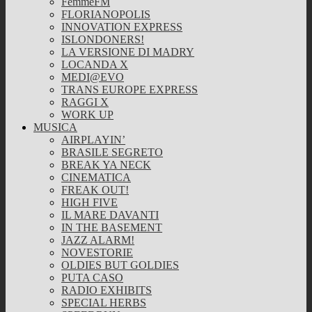
FemmeFM
FLORIANOPOLIS
INNOVATION EXPRESS
ISLONDONERS!
LA VERSIONE DI MADRY
LOCANDA X
MEDI@EVO
TRANS EUROPE EXPRESS
RAGGI X
WORK UP
MUSICA
AIRPLAYIN’
BRASILE SEGRETO
BREAK YA NECK
CINEMATICA
FREAK OUT!
HIGH FIVE
IL MARE DAVANTI
IN THE BASEMENT
JAZZ ALARM!
NOVESTORIE
OLDIES BUT GOLDIES
PUTA CASO
RADIO EXHIBITS
SPECIAL HERBS