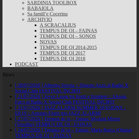
SARDINIA TOOLBOX
BABAIOLA
Sa famill’e Cocerinu
ARCHIVIO
A SCRACALIUS
TEMPUS DE OI – FAINAS
TEMPUS DE OI – SONOS
NOVAS
TEMPUS DE OI 2014-2015
TEMPUS DE OI 2017
TEMPUS DE OI 2018
PODCAST
News
[ 28/07/2026 ]
Albergo Savoia :: Simone Azzu al Radio X
Social Club
FESTIVAL INCIPIT
[ 21/07/2026 ]
Joyce Lussu tra fronti e frontiere :: Alessia
Farci al Radio X Social Club
FESTIVAL INCIPIT
[ 31/07/2026 ]
JAZZ ALARM SUMMER SESSIONS –
EP.19 :: Antonio Floris trio
JAZZ ALARM!
[ 27/07/2026 ]
Tempus de oi – Fainas: Myriam Mereu
(Terralba)
TEMPUS DE OI - FAINAS
[ 24/07/2026 ]
Tempus de oi – Fainas: Maria Barca (Ottana)
TEMPUS DE OI - FAINAS