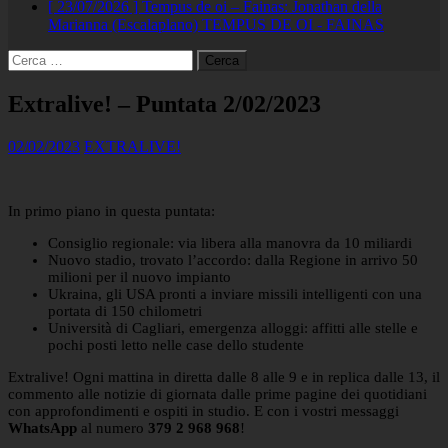
[ 23/07/2026 ]
Tempus de oi – Fainas: Jonathan della
Marianna (Escalaplano)
TEMPUS DE OI - FAINAS
Ricerca
per:
Extralive! – Puntata 2/02/2023
02/02/2023
EXTRALIVE!
In primo piano in questa puntata:
Consiglio regionale: via libera alla manovra da 10 miliardi
Nuovo stadio, trovato l’accordo: dalla Regione in arrivo 50
milioni per il nuovo impianto
Ukraina, gli USA pronti a inviare missili intelligenti con una
portata di 150 chilometri
Università di Cagliari, emergenza alloggi: affitti alle stelle e
pochi posti letto nelle case dello studente
Extralive! Ogni mattina in diretta dalle 8 alle 9 e in replica dalle 13, il
commento alle notizie di giornata dalle prime pagine dei quotidiani
con approfondimenti e ospiti in studio. E con i vostri messaggi
WhatsApp
al numero
379 2 968 968
!