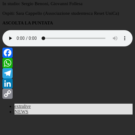
In studio: Sergio Benoni, Giovanni Follesa
Ospiti: Sara Cappello (Associazione studentesca Reset UniCa)
ASCOLTA LA PUNTATA
Facebook
WhatsApp
Telegram
LinkedIn
Copy
extralive
NEWS
Link