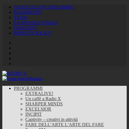
ASCOLTACI IN STREAMING
PALINSESTO
TEAM
LA NOSTRA STORIA
CONTATTI
PRIVACY POLICY
Facebook
Twitter
Instagram
Youtube
RSS
Feed
PROGRAMMI
EXTRALIVE!
Un caffè a Radio X
SHARPER MINDS
EXCELSIOR
INCIPIT
Captivity – creativi in attività
FARE DELL’ARTE L’ARTE DEL FARE