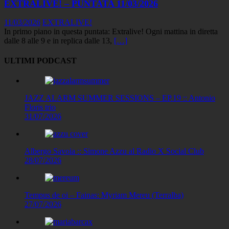
EXTRALIVE! – PUNTATA 11/03/2026
11/03/2026
EXTRALIVE!
In primo piano in questa puntata: Extralive! Ogni mattina in diretta
dalle 8 alle 9 e in replica dalle 13,
[…]
ULTIMI PODCAST
JAZZ ALARM SUMMER SESSIONS – EP.19 :: Antonio
Floris trio
31/07/2026
Albergo Savoia :: Simone Azzu al Radio X Social Club
28/07/2026
Tempus de oi – Fainas: Myriam Mereu (Terralba)
27/07/2026