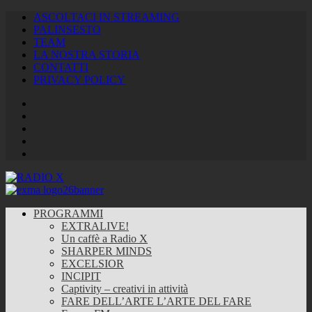
ASCOLTACI IN STREAMING
PALINSESTO
TEAM
LA NOSTRA STORIA
CONTATTI
PRIVACY POLICY
Facebook
Twitter
Instagram
Youtube
RSS
Feed
PROGRAMMI
EXTRALIVE!
Un caffè a Radio X
SHARPER MINDS
EXCELSIOR
INCIPIT
Captivity – creativi in attività
FARE DELL’ARTE L’ARTE DEL FARE