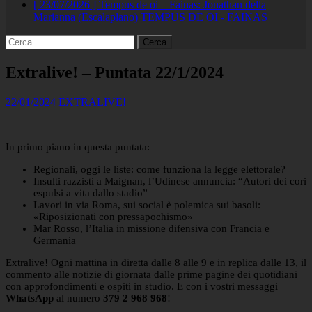
[ 23/07/2026 ]
Tempus de oi – Fainas: Jonathan della
Marianna (Escalaplano)
TEMPUS DE OI - FAINAS
Ricerca
per:
Extralive! – Puntata 22/1/2024
22/01/2024
EXTRALIVE!
In primo piano in questa puntata:
Regionali, oggi le liste: come funziona la legge elettorale?
Insulti razzisti a Maignan, l’Udinese annuncia: “Autori dei cori
espulsi a vita dallo stadio”
Lavori in via Roma, sui social è polemica sui basoli:
«Riposizionati con pressapochismo»
Mar Rosso, l’Italia in missione difensiva con Francia e
Germania
Extralive! Ogni mattina in diretta dalle 8 alle 9 e in replica dalle 13, il
commento alle notizie di giornata dalle prime pagine dei quotidiani
con approfondimenti e ospiti in studio. E con i vostri messaggi
WhatsApp
al numero
379 2 968 968
!