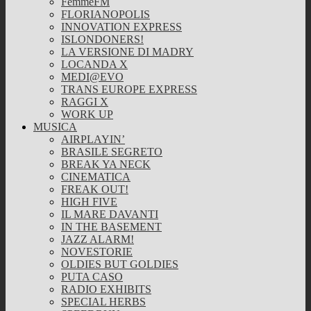
FemmeFM
FLORIANOPOLIS
INNOVATION EXPRESS
ISLONDONERS!
LA VERSIONE DI MADRY
LOCANDA X
MEDI@EVO
TRANS EUROPE EXPRESS
RAGGI X
WORK UP
MUSICA
AIRPLAYIN’
BRASILE SEGRETO
BREAK YA NECK
CINEMATICA
FREAK OUT!
HIGH FIVE
IL MARE DAVANTI
IN THE BASEMENT
JAZZ ALARM!
NOVESTORIE
OLDIES BUT GOLDIES
PUTA CASO
RADIO EXHIBITS
SPECIAL HERBS