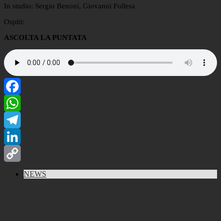
In studio: Sergio Benoni, Giovanni Follesa
Ospiti:
ASCOLTA LA PUNTATA
Facebook
WhatsApp
Telegram
LinkedIn
Copy
NEWS
Link