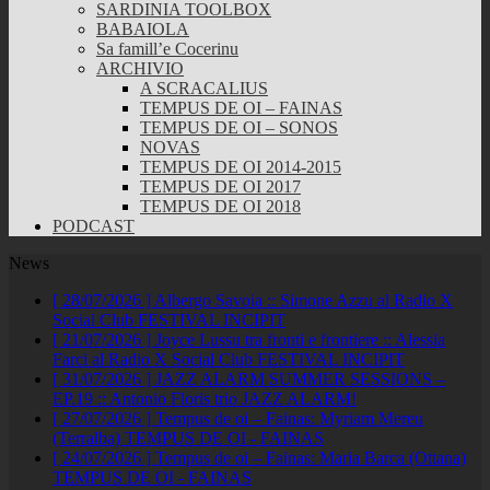
SARDINIA TOOLBOX
BABAIOLA
Sa famill’e Cocerinu
ARCHIVIO
A SCRACALIUS
TEMPUS DE OI – FAINAS
TEMPUS DE OI – SONOS
NOVAS
TEMPUS DE OI 2014-2015
TEMPUS DE OI 2017
TEMPUS DE OI 2018
PODCAST
News
[ 28/07/2026 ]
Albergo Savoia :: Simone Azzu al Radio X
Social Club
FESTIVAL INCIPIT
[ 21/07/2026 ]
Joyce Lussu tra fronti e frontiere :: Alessia
Farci al Radio X Social Club
FESTIVAL INCIPIT
[ 31/07/2026 ]
JAZZ ALARM SUMMER SESSIONS –
EP.19 :: Antonio Floris trio
JAZZ ALARM!
[ 27/07/2026 ]
Tempus de oi – Fainas: Myriam Mereu
(Terralba)
TEMPUS DE OI - FAINAS
[ 24/07/2026 ]
Tempus de oi – Fainas: Maria Barca (Ottana)
TEMPUS DE OI - FAINAS