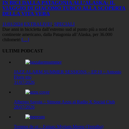
IN BICI DALLA PATAGONIA ALL’ALASKA: IL
VIAGGIO DI GIACOMO TURCO ALLA SCOPERTA
DELLA VITA VERA
11/01/2024
EXTRALIVE!
,
SPECIALI
Due anni in bicicletta dall’estremo sud al punto più a nord del
continente americano, dalla Patagonia all’Alaska, per 36.000
chilometri
[…]
ULTIMI PODCAST
JAZZ ALARM SUMMER SESSIONS – EP.19 :: Antonio
Floris trio
31/07/2026
Albergo Savoia :: Simone Azzu al Radio X Social Club
28/07/2026
Tempus de oi – Fainas: Myriam Mereu (Terralba)