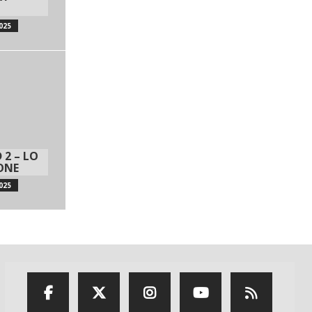
025
 2 – LO
IONE
025