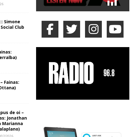
026
 :: Simone
 Social Club
ainas:
erralba)
– Fainas:
Ottana)
us de oi –
as: Jonathan
a Marianna
alaplano)
/07/2026