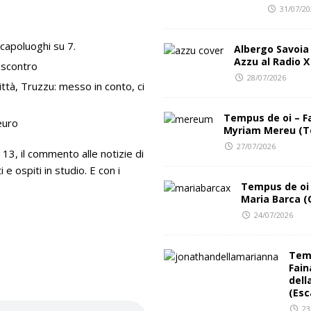
31/07/2
al Club
FESTIVAL INCIPIT
 capoluoghi su 7.
Albergo Savoia
Azzu al Radio X
 scontro
28/07/2026
ttà, Truzzu: messo in conto, ci
Tempus de oi – F
euro
Myriam Mereu (T
27/07/2026
e 13, il commento alle notizie di
e ospiti in studio. E con i
Tempus de oi 
Maria Barca (
24/07/2026
Temp
Fain
dell
(Esc
23