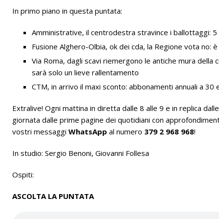
In primo piano in questa puntata:
[ 28/07/2026 ]
Albergo Savoia :: Simone Azzu al Radio X Soci
Amministrative, il centrodestra stravince i ballottaggi: 5
Fusione Alghero-Olbia, ok dei cda, la Regione vota no: è
Via Roma, dagli scavi riemergono le antiche mura della ci
sarà solo un lieve rallentamento
CTM, in arrivo il maxi sconto: abbonamenti annuali a 30 
Extralive! Ogni mattina in diretta dalle 8 alle 9 e in replica dall
giornata dalle prime pagine dei quotidiani con approfondimenti 
vostri messaggi
WhatsApp
al numero
379 2 968 968
!
In studio: Sergio Benoni, Giovanni Follesa
Ospiti:
ASCOLTA LA PUNTATA