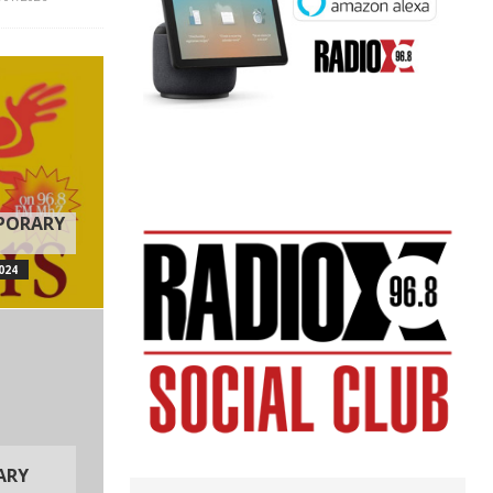
MPORARY
024
ARY