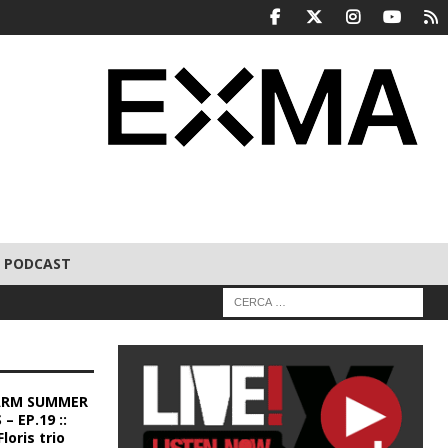
PODCAST
ARM SUMMER
– EP.19 ::
loris trio