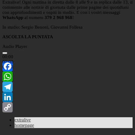
Extralive! Ogni mattina in diretta dalle 8 alle 9 e in replica dalle 13, il
commento alle notizie di giornata dalle prime pagine dei quotidiani
con approfondimenti e ospiti in studio. E con i vostri messaggi
WhatsApp
al numero
379 2 968 968
!
In studio: Sergio Benoni, Giovanni Follesa
ASCOLTA LA PUNTATA
Audio Player
00:00
00:00
00:00
Facebook
WhatsApp
Telegram
LinkedIn
Copy
extralive
homepage
Link