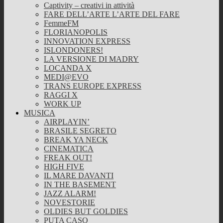
Captivity – creativi in attività
FARE DELL’ARTE L’ARTE DEL FARE
FemmeFM
FLORIANOPOLIS
INNOVATION EXPRESS
ISLONDONERS!
LA VERSIONE DI MADRY
LOCANDA X
MEDI@EVO
TRANS EUROPE EXPRESS
RAGGI X
WORK UP
MUSICA
AIRPLAYIN’
BRASILE SEGRETO
BREAK YA NECK
CINEMATICA
FREAK OUT!
HIGH FIVE
IL MARE DAVANTI
IN THE BASEMENT
JAZZ ALARM!
NOVESTORIE
OLDIES BUT GOLDIES
PUTA CASO