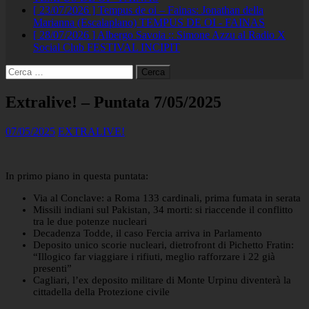
[ 23/07/2026 ]
Tempus de oi – Fainas: Jonathan della
Marianna (Escalaplano)
TEMPUS DE OI - FAINAS
[ 28/07/2026 ]
Albergo Savoia :: Simone Azzu al Radio X
Social Club
FESTIVAL INCIPIT
Ricerca
per:
Extralive! – Puntata 7/05/2025
07/05/2025
EXTRALIVE!
In primo piano in questa puntata:
Via al Conclave: a Roma 133 cardinali, prima fumata in serata
Missili indiani sul Pakistan, 34 morti: si riaccende il conflitto
tra le due potenze nucleari
Decadenza Todde, il caso Fercia arriva in Parlamento
Deposito unico scorie nucleari, dietrofront di Pichetto Fratin:
“Illogico far viaggiare i rifiuti, meglio rafforzare i 22 già
presenti”
Cagliari, l’ex deposito militare di Monte Urpinu diventerà la
cittadella della Protezione civile