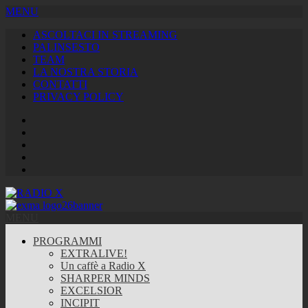
MENU
ASCOLTACI IN STREAMING
PALINSESTO
TEAM
LA NOSTRA STORIA
CONTATTI
PRIVACY POLICY
Facebook
Twitter
Instagram
Youtube
RSS
Feed
MENU
PROGRAMMI
EXTRALIVE!
Un caffè a Radio X
SHARPER MINDS
EXCELSIOR
INCIPIT