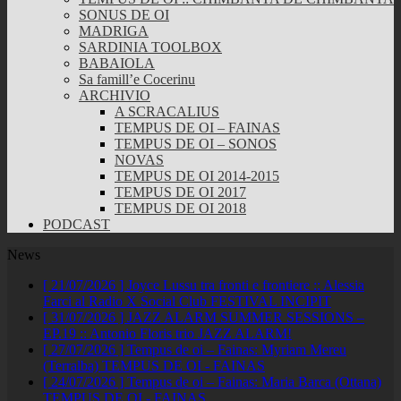
SONUS DE OI
MADRIGA
SARDINIA TOOLBOX
BABAIOLA
Sa famill’e Cocerinu
ARCHIVIO
A SCRACALIUS
TEMPUS DE OI – FAINAS
TEMPUS DE OI – SONOS
NOVAS
TEMPUS DE OI 2014-2015
TEMPUS DE OI 2017
TEMPUS DE OI 2018
PODCAST
News
[ 21/07/2026 ]
Joyce Lussu tra fronti e frontiere :: Alessia
Farci al Radio X Social Club
FESTIVAL INCIPIT
[ 31/07/2026 ]
JAZZ ALARM SUMMER SESSIONS –
EP.19 :: Antonio Floris trio
JAZZ ALARM!
[ 27/07/2026 ]
Tempus de oi – Fainas: Myriam Mereu
(Terralba)
TEMPUS DE OI - FAINAS
[ 24/07/2026 ]
Tempus de oi – Fainas: Maria Barca (Ottana)
TEMPUS DE OI - FAINAS