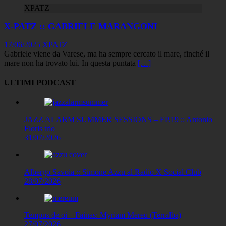
XPATZ
X-PATZ :: GABRIELE MARANGONI
17/06/2025
XPATZ
Gabriele viene da Varese, ma ha sempre cercato il mare, finché il
mare non ha trovato lui. In questa puntata
[…]
ULTIMI PODCAST
JAZZ ALARM SUMMER SESSIONS – EP.19 :: Antonio
Floris trio
31/07/2026
Albergo Savoia :: Simone Azzu al Radio X Social Club
28/07/2026
Tempus de oi – Fainas: Myriam Mereu (Terralba)
27/07/2026